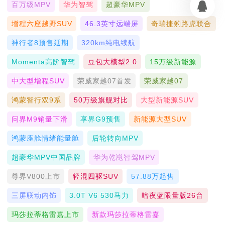
百万级MPV
华为智驾
超豪华MPV
增程六座越野SUV
46.3英寸远端屏
奇瑞捷豹路虎联合
神行者8预售延期
320km纯电续航
Momenta高阶智驾
豆包大模型2.0
15万级新能源
中大型增程SUV
荣威家越07首发
荣威家越07
鸿蒙智行双9系
50万级旗舰对比
大型新能源SUV
问界M9销量下滑
享界G9预售
新能源大型SUV
鸿蒙座舱情绪能量舱
后轮转向MPV
超豪华MPV中国品牌
华为乾崑智驾MPV
尊界V800上市
轻混四驱SUV
57.88万起售
三屏联动内饰
3.0T V6 530马力
暗夜蓝限量版26台
玛莎拉蒂格雷嘉上市
新款玛莎拉蒂格雷嘉