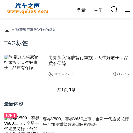
登录
注册
与“鸿蒙智行家族”相关的标签
TAG标签
尚界加入鸿蒙智行家族，天生好底子，品
质有保障
2025-04-17
12746
共
1
页
1
条
最新内容
尊界V800、尊界V680上市，全新一代途灵龙行
平台加持重塑超豪华MPV标杆