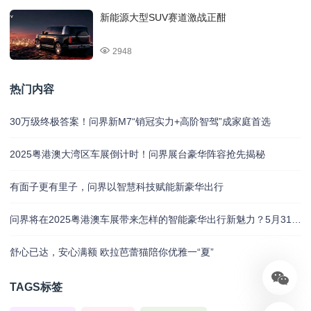
新能源大型SUV赛道激战正酣
2948
热门内容
30万级终极答案！问界新M7“销冠实力+高阶智驾”成家庭首选
2025粤港澳大湾区车展倒计时！问界展台豪华阵容抢先揭秘
有面子更有里子，问界以智慧科技赋能新豪华出行
问界将在2025粤港澳车展带来怎样的智能豪华出行新魅力？5月31日揭晓
舒心已达，安心满额 欧拉芭蕾猫陪你优雅一“夏”
TAGS标签