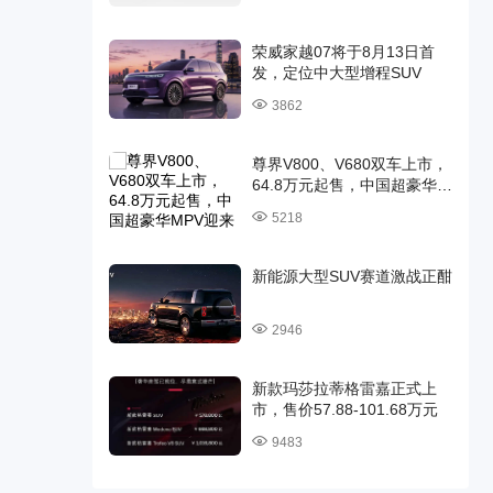
荣威家越07将于8月13日首
发，定位中大型增程SUV
3862
尊界V800、V680双车上市，
64.8万元起售，中国超豪华
MPV迎来时代旗舰
5218
新能源大型SUV赛道激战正酣
2946
新款玛莎拉蒂格雷嘉正式上
市，售价57.88-101.68万元
9483