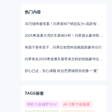
热门内容
30万级终极答案！问界新M7“销冠实力+高阶智驾”成家庭首选
2025粤港澳大湾区车展倒计时！问界展台豪华阵容抢先揭秘
有面子更有里子，问界以智慧科技赋能新豪华出行
问界将在2025粤港澳车展带来怎样的智能豪华出行新魅力？5月31日揭晓
舒心已达，安心满额 欧拉芭蕾猫陪你优雅一“夏”
TAGS标签
增程六座越野SUV
46.3英寸远端屏