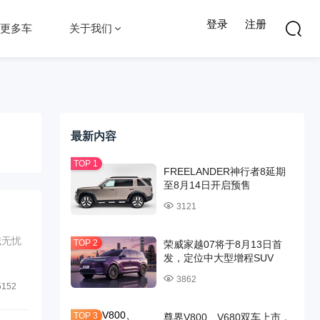
登录
注册
更多车
关于我们
最新内容
FREELANDER神行者8延期
至8月14日开启预售
3121
城无忧
荣威家越07将于8月13日首
发，定位中大型增程SUV
3862
5152
尊界V800、V680双车上市，