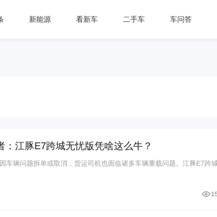
条
新能源
看新车
二手车
车问答
结者：江豚E7跨城无忧版凭啥这么牛？
单因车辆问题拆单或取消，货运司机也面临诸多车辆重载问题。江豚E7跨
1