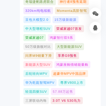
奇瑞捷豹路虎联合
神行者8预售延期
320km纯电续航
Momenta高阶智驾
豆包大模型2.0
15万级新能源
中大型增程SUV
荣威家越07首发
荣威家越07
鸿蒙智行双9系
50万级旗舰对比
大型新能源SUV
问界M9销量下滑
享界G9预售
新能源大型SUV
鸿蒙座舱情绪能量舱
后轮转向MPV
超豪华MPV中国品牌
华为乾崑智驾MPV
尊界V800上市
轻混四驱SUV
57.88万起售
三屏联动内饰
3.0T V6 530马力