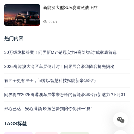
新能源大型SUV赛道激战正酣
2948
热门内容
30万级终极答案！问界新M7“销冠实力+高阶智驾”成家庭首选
2025粤港澳大湾区车展倒计时！问界展台豪华阵容抢先揭秘
有面子更有里子，问界以智慧科技赋能新豪华出行
问界将在2025粤港澳车展带来怎样的智能豪华出行新魅力？5月31日揭晓
舒心已达，安心满额 欧拉芭蕾猫陪你优雅一“夏”
TAGS标签