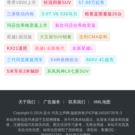
尊界V800上市
轻混四驱SUV
57.88万起售
三屏联动内饰
3.0T V6 530马力
暗夜蓝限量版26台
玛莎拉蒂格雷嘉上市
新款玛莎拉蒂格雷嘉
星越L插混版
大五座SUV销量
吉利CMA架构
KX21谍照
星越L全新换代
全新星越L
三代同堂家庭用车
64种座椅组合
800V 4C超充
5米车长3米轴距
东风风神L9七座SUV
关于我们
广告服务
联系我们
XML地图
Copyright © 2016-至今 汽车之声网 版权所有
沪ICP备16026735号-3
本站所有信息均来源于互联网搜集，并不代表本站观点，欢迎各大媒体和自媒
体，注册投稿汽车相关内容。图文仅供学习参考，无商业用途，本站不对其真
实合法性负责。如有信息侵犯了您的权益，请告知，客服QQ：