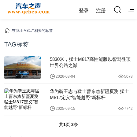
登录
注册
与“猛士M817”相关的标签
TAG标签
5830米，猛士M817高性能版以智驾登顶
世界公路之巅
2026-08-04
5078
华为靳玉志与猛士曹东杰新疆夏测 猛士
M817定义“智能越野”新标杆
2025-09-15
7742
共
1
页
2
条