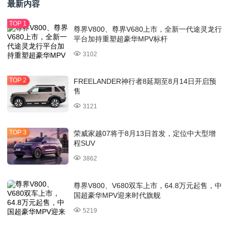
最新内容
尊界V800、尊界V680上市，全新一代途灵龙行
平台加持重塑超豪华MPV标杆
3102
FREELANDER神行者8延期至8月14日开启预
售
3121
荣威家越07将于8月13日首发，定位中大型增
程SUV
3862
尊界V800、V680双车上市，64.8万元起售，中
国超豪华MPV迎来时代旗舰
5219