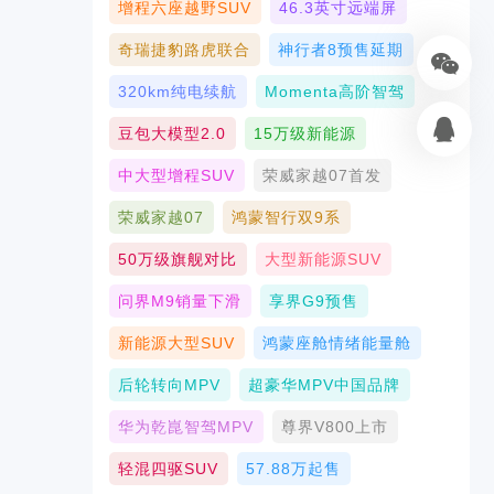
增程六座越野SUV
46.3英寸远端屏
奇瑞捷豹路虎联合
神行者8预售延期
320km纯电续航
Momenta高阶智驾
豆包大模型2.0
15万级新能源
中大型增程SUV
荣威家越07首发
荣威家越07
鸿蒙智行双9系
50万级旗舰对比
大型新能源SUV
问界M9销量下滑
享界G9预售
新能源大型SUV
鸿蒙座舱情绪能量舱
后轮转向MPV
超豪华MPV中国品牌
华为乾崑智驾MPV
尊界V800上市
轻混四驱SUV
57.88万起售