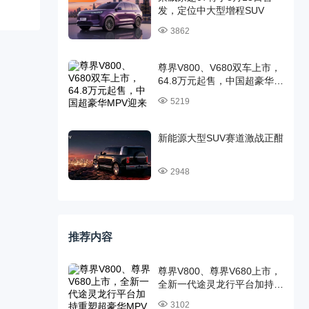
发，定位中大型增程SUV
3862
尊界V800、V680双车上市，
64.8万元起售，中国超豪华
MPV迎来时代旗舰
5219
新能源大型SUV赛道激战正酣
2948
推荐内容
尊界V800、尊界V680上市，
全新一代途灵龙行平台加持重
塑超豪华MPV标杆
3102