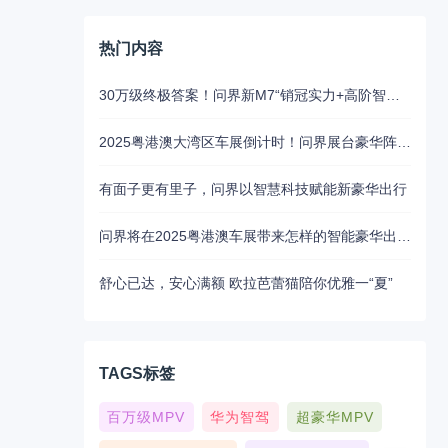
热门内容
30万级终极答案！问界新M7“销冠实力+高阶智驾”成家庭首选
2025粤港澳大湾区车展倒计时！问界展台豪华阵容抢先揭秘
有面子更有里子，问界以智慧科技赋能新豪华出行
问界将在2025粤港澳车展带来怎样的智能豪华出行新魅力？5月31日揭晓
舒心已达，安心满额 欧拉芭蕾猫陪你优雅一“夏”
TAGS标签
百万级MPV
华为智驾
超豪华MPV