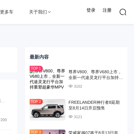
登录
注册
更多车
关于我们
最新内容
尊界V800、尊界V680上市，
全新一代途灵龙行平台加持重
塑超豪华MPV标杆
3102
..
FREELANDER神行者8延期
至8月14日开启预售
3121
7200
荣威家越07将于8月13日首