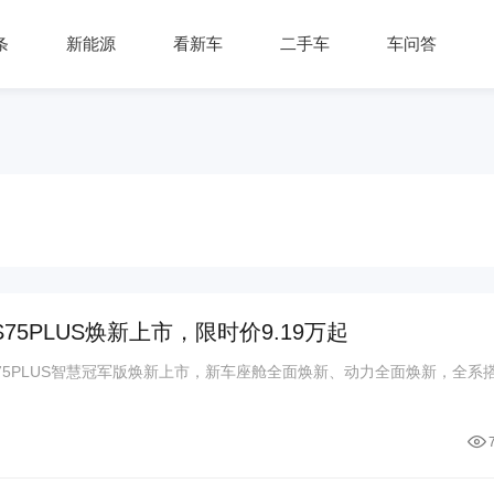
条
新能源
看新车
二手车
车问答
5PLUS焕新上市，限时价9.19万起
S75PLUS智慧冠军版焕新上市，新车座舱全面焕新、动力全面焕新，全系搭.