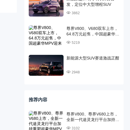
发，定位中大型增程SUV
3862
尊界V800、V680双车上市，
64.8万元起售，中国超豪华
MPV迎来时代旗舰
5219
新能源大型SUV赛道激战正酣
2948
推荐内容
尊界V800、尊界V680上市，
全新一代途灵龙行平台加持重
塑超豪华MPV标杆
3102