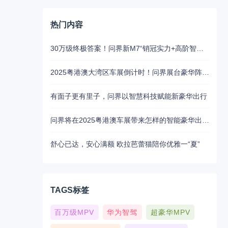
热门内容
30万级终极答案！问界新M7“销冠实力+高阶智驾”成家庭首选
2025粤港澳大湾区车展倒计时！问界展台豪华阵容抢先揭秘
有面子更有里子，问界以智慧科技赋能新豪华出行
问界将在2025粤港澳车展带来怎样的智能豪华出行新魅力？5月31日揭晓
舒心已达，安心满额 欧拉芭蕾猫陪你优雅一“夏”
TAGS标签
百万级MPV
华为智驾
超豪华MPV