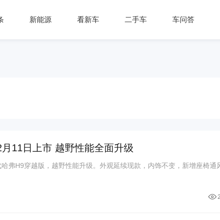
条
新能源
看新车
二手车
车问答
2月11日上市 越野性能全面升级
代哈弗H9穿越版，越野性能升级。外观延续现款，内饰不变，新增座椅通风/加