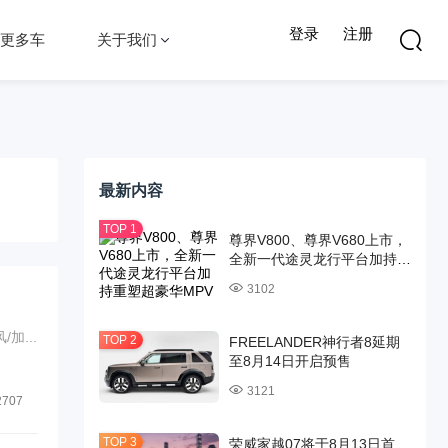
登录
注册
更多车
关于我们
最新内容
尊界V800、尊界V680上市，
全新一代途灵龙行平台加持重
塑超豪华MPV标杆
3102
...
FREELANDER神行者8延期
至8月14日开启预售
3121
2707
荣威家越07将于8月13日首