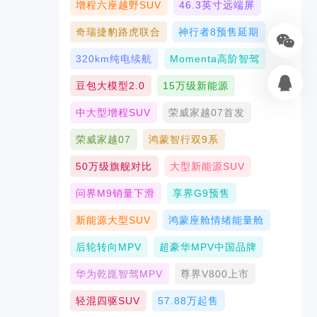
增程六座越野SUV
46.3英寸远端屏
奇瑞捷豹路虎联合
神行者8预售延期
320km纯电续航
Momenta高阶智驾
豆包大模型2.0
15万级新能源
中大型增程SUV
荣威家越07首发
荣威家越07
鸿蒙智行双9系
50万级旗舰对比
大型新能源SUV
问界M9销量下滑
享界G9预售
新能源大型SUV
鸿蒙座舱情绪能量舱
后轮转向MPV
超豪华MPV中国品牌
华为乾崑智驾MPV
尊界V800上市
轻混四驱SUV
57.88万起售