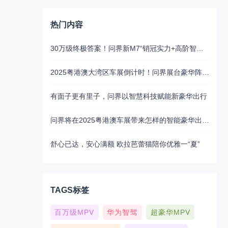
热门内容
30万级终极答案！问界新M7“销冠实力+高阶智驾”成家庭首选
2025粤港澳大湾区车展倒计时！问界展台豪华阵容抢先揭秘
有面子更有里子，问界以智慧科技赋能新豪华出行
问界将在2025粤港澳车展带来怎样的智能豪华出行新魅力？5月31日揭晓
舒心已达，安心满额 欧拉芭蕾猫陪你优雅一“夏”
TAGS标签
百万级MPV
华为智驾
超豪华MPV