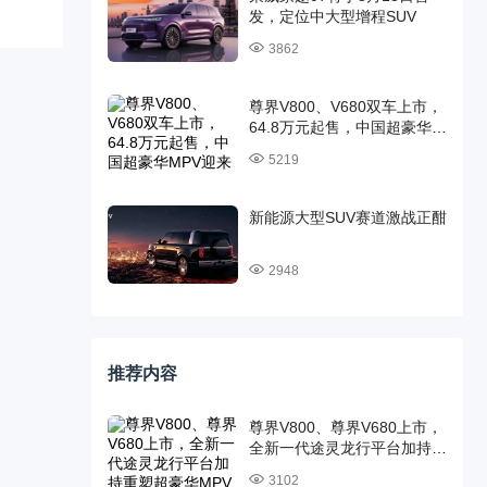
发，定位中大型增程SUV
3862
尊界V800、V680双车上市，
64.8万元起售，中国超豪华
MPV迎来时代旗舰
5219
新能源大型SUV赛道激战正酣
2948
推荐内容
尊界V800、尊界V680上市，
全新一代途灵龙行平台加持重
塑超豪华MPV标杆
3102