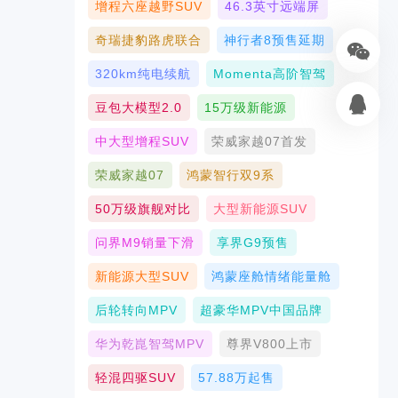
增程六座越野SUV
46.3英寸远端屏
奇瑞捷豹路虎联合
神行者8预售延期
320km纯电续航
Momenta高阶智驾
豆包大模型2.0
15万级新能源
中大型增程SUV
荣威家越07首发
荣威家越07
鸿蒙智行双9系
50万级旗舰对比
大型新能源SUV
问界M9销量下滑
享界G9预售
新能源大型SUV
鸿蒙座舱情绪能量舱
后轮转向MPV
超豪华MPV中国品牌
华为乾崑智驾MPV
尊界V800上市
轻混四驱SUV
57.88万起售