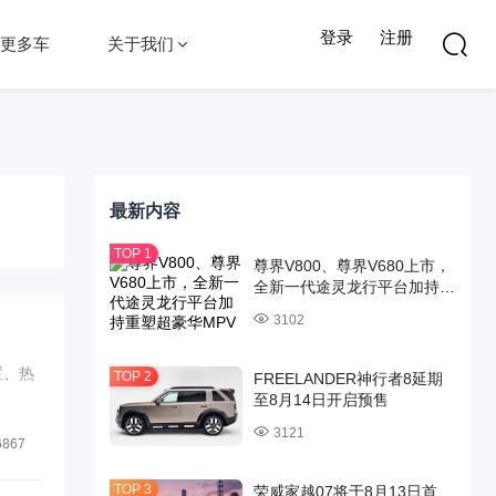
登录
注册
更多车
关于我们
最新内容
尊界V800、尊界V680上市，
全新一代途灵龙行平台加持重
塑超豪华MPV标杆
3102
置、热
FREELANDER神行者8延期
至8月14日开启预售
3121
6867
荣威家越07将于8月13日首