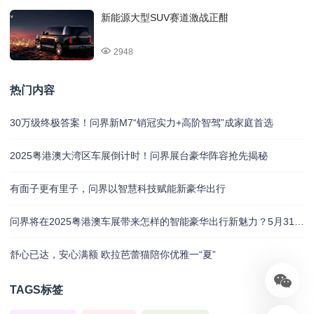
新能源大型SUV赛道激战正酣
2948
热门内容
30万级终极答案！问界新M7“销冠实力+高阶智驾”成家庭首选
2025粤港澳大湾区车展倒计时！问界展台豪华阵容抢先揭秘
有面子更有里子，问界以智慧科技赋能新豪华出行
问界将在2025粤港澳车展带来怎样的智能豪华出行新魅力？5月31日揭晓
舒心已达，安心满额 欧拉芭蕾猫陪你优雅一“夏”
TAGS标签