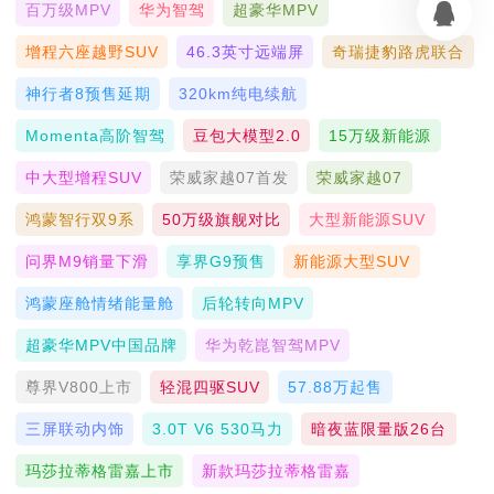
百万级MPV
华为智驾
超豪华MPV
增程六座越野SUV
46.3英寸远端屏
奇瑞捷豹路虎联合
神行者8预售延期
320km纯电续航
Momenta高阶智驾
豆包大模型2.0
15万级新能源
中大型增程SUV
荣威家越07首发
荣威家越07
鸿蒙智行双9系
50万级旗舰对比
大型新能源SUV
问界M9销量下滑
享界G9预售
新能源大型SUV
鸿蒙座舱情绪能量舱
后轮转向MPV
超豪华MPV中国品牌
华为乾崑智驾MPV
尊界V800上市
轻混四驱SUV
57.88万起售
三屏联动内饰
3.0T V6 530马力
暗夜蓝限量版26台
玛莎拉蒂格雷嘉上市
新款玛莎拉蒂格雷嘉