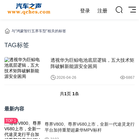
登录
注册
与“鸿蒙智行五界车型”相关的标签
TAG标签
透视华为巨鲸电池底层逻辑，五大技术矩
阵破解新能源安全困局
2026-04-26
6867
共
1
页
1
条
最新内容
尊界V800、尊界V680上市，全新一代途灵龙行
平台加持重塑超豪华MPV标杆