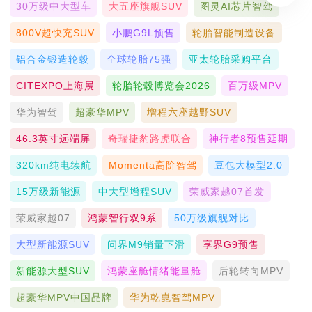
30万级中大型车
大五座旗舰SUV
图灵AI芯片智驾
800V超快充SUV
小鹏G9L预售
轮胎智能制造设备
铝合金锻造轮毂
全球轮胎75强
亚太轮胎采购平台
CITEXPO上海展
轮胎轮毂博览会2026
百万级MPV
华为智驾
超豪华MPV
增程六座越野SUV
46.3英寸远端屏
奇瑞捷豹路虎联合
神行者8预售延期
320km纯电续航
Momenta高阶智驾
豆包大模型2.0
15万级新能源
中大型增程SUV
荣威家越07首发
荣威家越07
鸿蒙智行双9系
50万级旗舰对比
大型新能源SUV
问界M9销量下滑
享界G9预售
新能源大型SUV
鸿蒙座舱情绪能量舱
后轮转向MPV
超豪华MPV中国品牌
华为乾崑智驾MPV