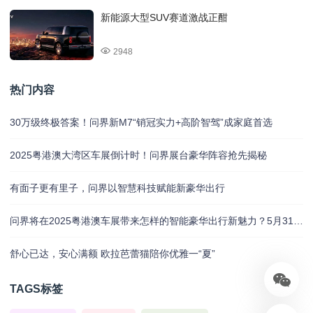
新能源大型SUV赛道激战正酣
2948
热门内容
30万级终极答案！问界新M7“销冠实力+高阶智驾”成家庭首选
2025粤港澳大湾区车展倒计时！问界展台豪华阵容抢先揭秘
有面子更有里子，问界以智慧科技赋能新豪华出行
问界将在2025粤港澳车展带来怎样的智能豪华出行新魅力？5月31日揭晓
舒心已达，安心满额 欧拉芭蕾猫陪你优雅一“夏”
TAGS标签