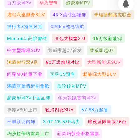
百万级MPV
华为智驾
超豪华MPV
增程六座越野SUV
46.3英寸远端屏
奇瑞捷豹路虎联合
神行者8预售延期
320km纯电续航
Momenta高阶智驾
豆包大模型2.0
15万级新能源
中大型增程SUV
荣威家越07首发
荣威家越07
鸿蒙智行双9系
50万级旗舰对比
大型新能源SUV
问界M9销量下滑
享界G9预售
新能源大型SUV
鸿蒙座舱情绪能量舱
后轮转向MPV
超豪华MPV中国品牌
华为乾崑智驾MPV
尊界V800上市
轻混四驱SUV
57.88万起售
三屏联动内饰
3.0T V6 530马力
暗夜蓝限量版26台
玛莎拉蒂格雷嘉上市
新款玛莎拉蒂格雷嘉