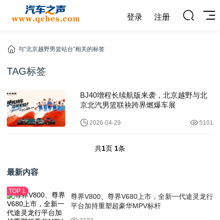
登录
注册
与“北京越野男篮站台”相关的标签
TAG标签
BJ40增程长续航版来袭，北京越野与北
京北汽男篮联袂跨界燃爆车展
2026-04-29
5101
共
1
页
1
条
最新内容
尊界V800、尊界V680上市，全新一代途灵龙行
平台加持重塑超豪华MPV标杆