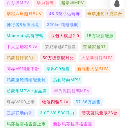
百万级MPV
华为智驾
超豪华MPV
增程六座越野SUV
46.3英寸远端屏
奇瑞捷豹路虎联合
神行者8预售延期
320km纯电续航
Momenta高阶智驾
豆包大模型2.0
15万级新能源
中大型增程SUV
荣威家越07首发
荣威家越07
鸿蒙智行双9系
50万级旗舰对比
大型新能源SUV
问界M9销量下滑
享界G9预售
新能源大型SUV
鸿蒙座舱情绪能量舱
后轮转向MPV
超豪华MPV中国品牌
华为乾崑智驾MPV
尊界V800上市
轻混四驱SUV
57.88万起售
三屏联动内饰
3.0T V6 530马力
暗夜蓝限量版26台
玛莎拉蒂格雷嘉上市
新款玛莎拉蒂格雷嘉