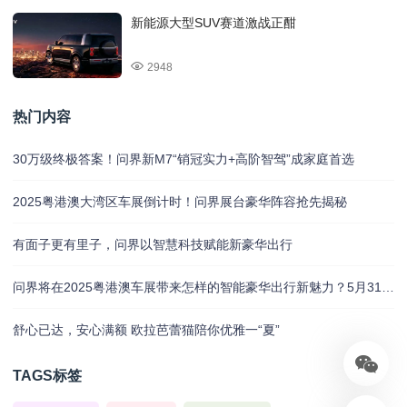
新能源大型SUV赛道激战正酣
2948
热门内容
30万级终极答案！问界新M7“销冠实力+高阶智驾”成家庭首选
2025粤港澳大湾区车展倒计时！问界展台豪华阵容抢先揭秘
有面子更有里子，问界以智慧科技赋能新豪华出行
问界将在2025粤港澳车展带来怎样的智能豪华出行新魅力？5月31日揭晓
舒心已达，安心满额 欧拉芭蕾猫陪你优雅一“夏”
TAGS标签