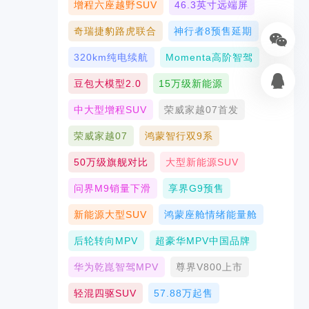
增程六座越野SUV
46.3英寸远端屏
奇瑞捷豹路虎联合
神行者8预售延期
320km纯电续航
Momenta高阶智驾
豆包大模型2.0
15万级新能源
中大型增程SUV
荣威家越07首发
荣威家越07
鸿蒙智行双9系
50万级旗舰对比
大型新能源SUV
问界M9销量下滑
享界G9预售
新能源大型SUV
鸿蒙座舱情绪能量舱
后轮转向MPV
超豪华MPV中国品牌
华为乾崑智驾MPV
尊界V800上市
轻混四驱SUV
57.88万起售