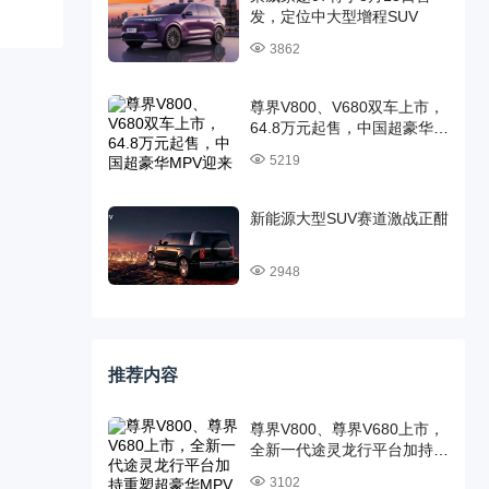
发，定位中大型增程SUV
3862
尊界V800、V680双车上市，
64.8万元起售，中国超豪华
MPV迎来时代旗舰
5219
新能源大型SUV赛道激战正酣
2948
推荐内容
尊界V800、尊界V680上市，
全新一代途灵龙行平台加持重
塑超豪华MPV标杆
3102