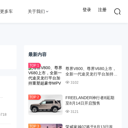
登录
注册
更多车
关于我们
最新内容
尊界V800、尊界V680上市，
全新一代途灵龙行平台加持重
塑超豪华MPV标杆
3102
.
FREELANDER神行者8延期
至8月14日开启预售
3121
6718
荣威家越07将于8月13日首