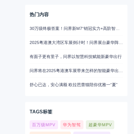
热门内容
30万级终极答案！问界新M7“销冠实力+高阶智驾”成家庭首选
2025粤港澳大湾区车展倒计时！问界展台豪华阵容抢先揭秘
有面子更有里子，问界以智慧科技赋能新豪华出行
问界将在2025粤港澳车展带来怎样的智能豪华出行新魅力？5月31日揭晓
舒心已达，安心满额 欧拉芭蕾猫陪你优雅一“夏”
TAGS标签
百万级MPV
华为智驾
超豪华MPV