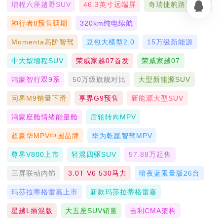
增程六座越野SUV
46.3英寸远端屏
奇瑞捷豹路虎联合
神行者8预售延期
320km纯电续航
Momenta高阶智驾
豆包大模型2.0
15万级新能源
中大型增程SUV
荣威家越07首发
荣威家越07
鸿蒙智行双9系
50万级旗舰对比
大型新能源SUV
问界M9销量下滑
享界G9预售
新能源大型SUV
鸿蒙座舱情绪能量舱
后轮转向MPV
超豪华MPV中国品牌
华为乾崑智驾MPV
尊界V800上市
轻混四驱SUV
57.88万起售
三屏联动内饰
3.0T V6 530马力
暗夜蓝限量版26台
玛莎拉蒂格雷嘉上市
新款玛莎拉蒂格雷嘉
星越L插混版
大五座SUV销量
吉利CMA架构