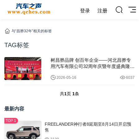
登录
注册
与“昌骅32年”相关的标签
TAG标签
树昌骅品牌 创百年企业——河北昌骅专
用汽车有限公司32周年庆暨年度盛典隆重
举行
2026-05-16
6037
共
1
页
1
条
最新内容
FREELANDER神行者8延期至8月14日开启预
售