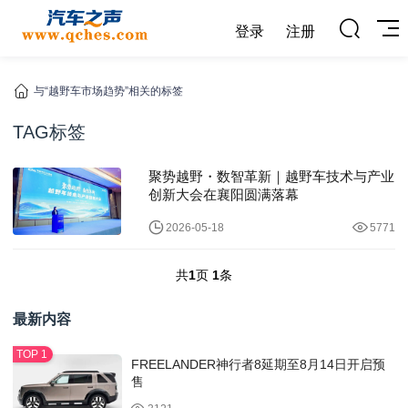
登录
注册
与“越野车市场趋势”相关的标签
TAG标签
聚势越野・数智革新｜越野车技术与产业
创新大会在襄阳圆满落幕
2026-05-18
5771
共
1
页
1
条
最新内容
FREELANDER神行者8延期至8月14日开启预
售