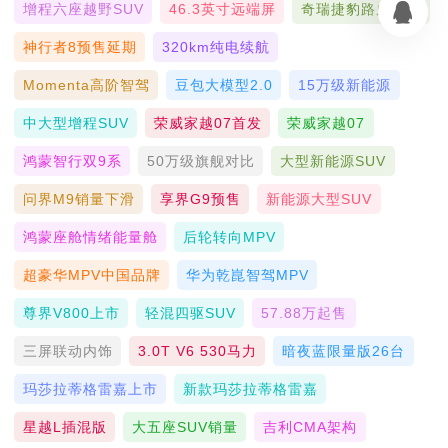
增程六座越野SUV
46.3英寸远端屏
奇瑞捷豹路虎联合
神行者8预售延期
320km纯电续航
Momenta高阶智驾
豆包大模型2.0
15万级新能源
中大型增程SUV
荣威家越07首发
荣威家越07
鸿蒙智行双9系
50万级旗舰对比
大型新能源SUV
问界M9销量下滑
享界G9预售
新能源大型SUV
鸿蒙座舱情绪能量舱
后轮转向MPV
超豪华MPV中国品牌
华为乾崑智驾MPV
尊界V800上市
轻混四驱SUV
57.88万起售
三屏联动内饰
3.0T V6 530马力
暗夜蓝限量版26台
玛莎拉蒂格雷嘉上市
新款玛莎拉蒂格雷嘉
星越L插混版
大五座SUV销量
吉利CMA架构