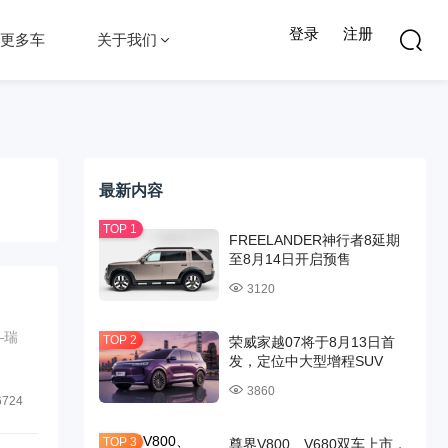
登录
注册
更多车
关于我们
最新内容
FREELANDER神行者8延期
至8月14日开启预售
3120
—瑞
荣威家越07将于8月13日首
发，定位中大型增程SUV
3860
6724
尊界V800、V680双车上市，