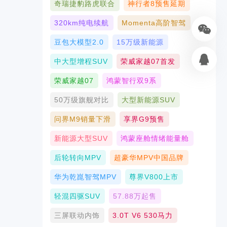
奇瑞捷豹路虎联合
神行者8预售延期
320km纯电续航
Momenta高阶智驾
豆包大模型2.0
15万级新能源
中大型增程SUV
荣威家越07首发
荣威家越07
鸿蒙智行双9系
50万级旗舰对比
大型新能源SUV
问界M9销量下滑
享界G9预售
新能源大型SUV
鸿蒙座舱情绪能量舱
后轮转向MPV
超豪华MPV中国品牌
华为乾崑智驾MPV
尊界V800上市
轻混四驱SUV
57.88万起售
三屏联动内饰
3.0T V6 530马力