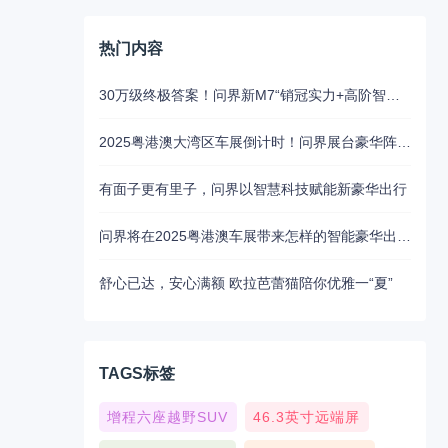
热门内容
30万级终极答案！问界新M7“销冠实力+高阶智驾”成家庭首选
2025粤港澳大湾区车展倒计时！问界展台豪华阵容抢先揭秘
有面子更有里子，问界以智慧科技赋能新豪华出行
问界将在2025粤港澳车展带来怎样的智能豪华出行新魅力？5月31日揭晓
舒心已达，安心满额 欧拉芭蕾猫陪你优雅一“夏”
TAGS标签
增程六座越野SUV
46.3英寸远端屏