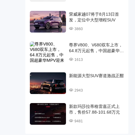
荣威家越07将于8月13日首
发，定位中大型增程SUV
3860
尊界V800、V680双车上市，
64.8万元起售，中国超豪华
MPV迎来时代旗舰
1613
新能源大型SUV赛道激战正酣
2943
新款玛莎拉蒂格雷嘉正式上
市，售价57.88-101.68万元
9481