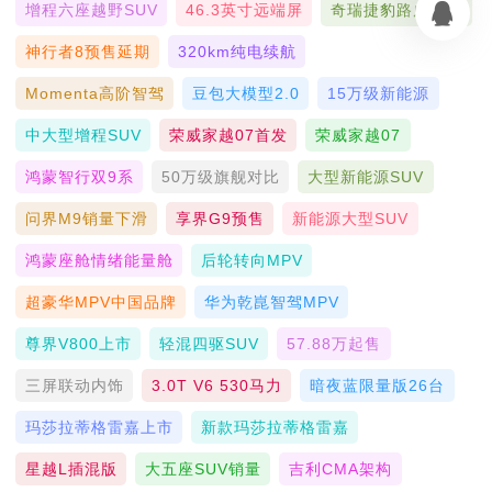
增程六座越野SUV
46.3英寸远端屏
奇瑞捷豹路虎联合
神行者8预售延期
320km纯电续航
Momenta高阶智驾
豆包大模型2.0
15万级新能源
中大型增程SUV
荣威家越07首发
荣威家越07
鸿蒙智行双9系
50万级旗舰对比
大型新能源SUV
问界M9销量下滑
享界G9预售
新能源大型SUV
鸿蒙座舱情绪能量舱
后轮转向MPV
超豪华MPV中国品牌
华为乾崑智驾MPV
尊界V800上市
轻混四驱SUV
57.88万起售
三屏联动内饰
3.0T V6 530马力
暗夜蓝限量版26台
玛莎拉蒂格雷嘉上市
新款玛莎拉蒂格雷嘉
星越L插混版
大五座SUV销量
吉利CMA架构