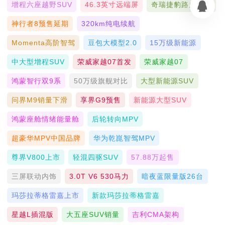
增程六座越野SUV
46.3英寸远端屏
奇瑞捷豹路虎联合
神行者8预售延期
320km纯电续航
Momenta高阶智驾
豆包大模型2.0
15万级新能源
中大型增程SUV
荣威家越07首发
荣威家越07
鸿蒙智行双9系
50万级旗舰对比
大型新能源SUV
问界M9销量下滑
享界G9预售
新能源大型SUV
鸿蒙座舱情绪能量舱
后轮转向MPV
超豪华MPV中国品牌
华为乾崑智驾MPV
尊界V800上市
轻混四驱SUV
57.88万起售
三屏联动内饰
3.0T V6 530马力
暗夜蓝限量版26台
玛莎拉蒂格雷嘉上市
新款玛莎拉蒂格雷嘉
星越L插混版
大五座SUV销量
吉利CMA架构