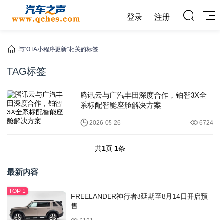
登录
注册
与“OTA小程序更新”相关的标签
TAG标签
腾讯云与广汽丰田深度合作，铂智3X全
系标配智能座舱解决方案
2026-05-26
6724
共
1
页
1
条
最新内容
FREELANDER神行者8延期至8月14日开启预
售