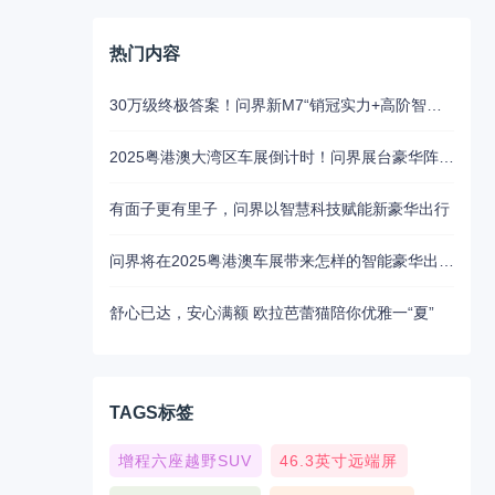
热门内容
30万级终极答案！问界新M7“销冠实力+高阶智驾”成家庭首选
2025粤港澳大湾区车展倒计时！问界展台豪华阵容抢先揭秘
有面子更有里子，问界以智慧科技赋能新豪华出行
问界将在2025粤港澳车展带来怎样的智能豪华出行新魅力？5月31日揭晓
舒心已达，安心满额 欧拉芭蕾猫陪你优雅一“夏”
TAGS标签
增程六座越野SUV
46.3英寸远端屏