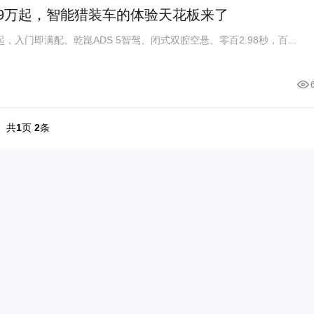
.99万起，智能猎装车的体验天花板来了
起，入门即满配。乾崑ADS 5智驾、闭式双腔空悬、零百2.98秒，百...
共
1
页
2
条