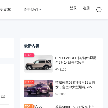
登录
注册
更多车
关于我们
最新内容
FREELANDER神行者8延期
至8月14日开启预售
3120
荣威家越07将于8月13日首
发，定位中大型增程SUV
3860
3121
尊界V800、V680双车上市，