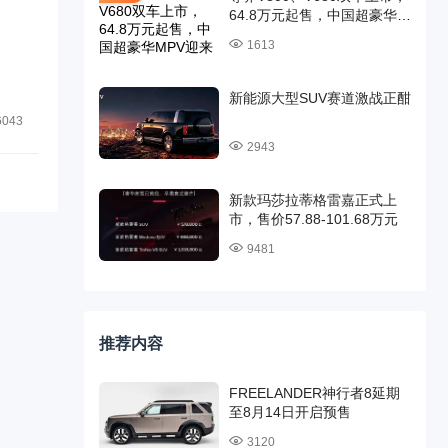
64.8万元起售，中国超豪华
MPV迎来时代旗舰
1613
新能源大型SUV赛道激战正酣
6043
2943
新款玛莎拉蒂格雷嘉正式上
市，售价57.88-101.68万元
9481
推荐内容
FREELANDER神行者8延期
至8月14日开启预售
3120