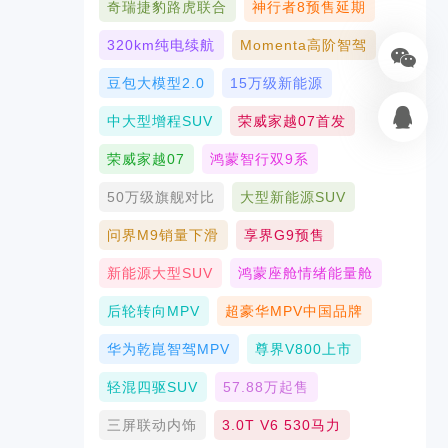
奇瑞捷豹路虎联合
神行者8预售延期
320km纯电续航
Momenta高阶智驾
豆包大模型2.0
15万级新能源
中大型增程SUV
荣威家越07首发
荣威家越07
鸿蒙智行双9系
50万级旗舰对比
大型新能源SUV
问界M9销量下滑
享界G9预售
新能源大型SUV
鸿蒙座舱情绪能量舱
后轮转向MPV
超豪华MPV中国品牌
华为乾崑智驾MPV
尊界V800上市
轻混四驱SUV
57.88万起售
三屏联动内饰
3.0T V6 530马力