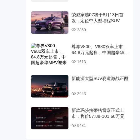
荣威家越07将于8月13日首
发，定位中大型增程SUV
3860
尊界V800、V680双车上市，
64.8万元起售，中国超豪华
MPV迎来时代旗舰
1613
新能源大型SUV赛道激战正酣
2943
新款玛莎拉蒂格雷嘉正式上
市，售价57.88-101.68万元
9481