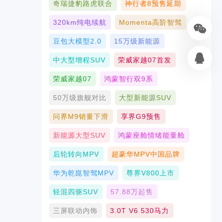
奇瑞捷豹路虎联合
神行者8预售延期
320km纯电续航
Momenta高阶智驾
豆包大模型2.0
15万级新能源
中大型增程SUV
荣威家越07首发
荣威家越07
鸿蒙智行双9系
50万级旗舰对比
大型新能源SUV
问界M9销量下滑
享界G9预售
新能源大型SUV
鸿蒙座舱情绪能量舱
后轮转向MPV
超豪华MPV中国品牌
华为乾崑智驾MPV
尊界V800上市
轻混四驱SUV
57.88万起售
三屏联动内饰
3.0T V6 530马力