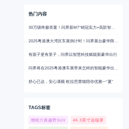
热门内容
30万级终极答案！问界新M7“销冠实力+高阶智驾”成家庭首选
2025粤港澳大湾区车展倒计时！问界展台豪华阵容抢先揭秘
有面子更有里子，问界以智慧科技赋能新豪华出行
问界将在2025粤港澳车展带来怎样的智能豪华出行新魅力？5月31日揭晓
舒心已达，安心满额 欧拉芭蕾猫陪你优雅一“夏”
TAGS标签
增程六座越野SUV
46.3英寸远端屏