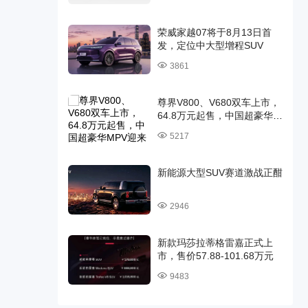
荣威家越07将于8月13日首
发，定位中大型增程SUV
3861
尊界V800、V680双车上市，
64.8万元起售，中国超豪华
MPV迎来时代旗舰
5217
新能源大型SUV赛道激战正酣
2946
新款玛莎拉蒂格雷嘉正式上
市，售价57.88-101.68万元
9483