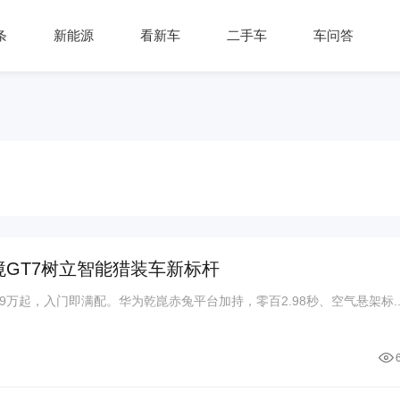
条
新能源
看新车
二手车
车问答
启境GT7树立智能猎装车新标杆
99万起，入门即满配。华为乾崑赤兔平台加持，零百2.98秒、空气悬架标..