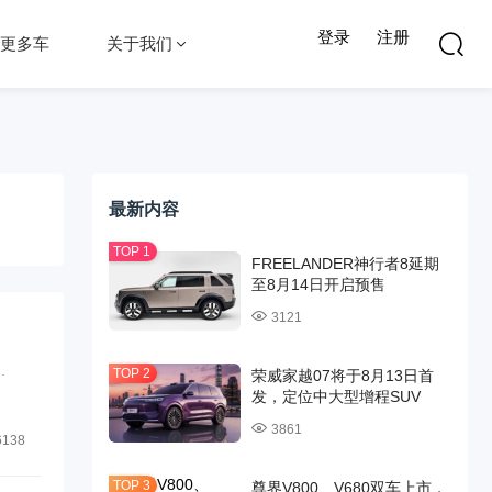
登录
注册
更多车
关于我们
最新内容
FREELANDER神行者8延期
至8月14日开启预售
3121
.
荣威家越07将于8月13日首
发，定位中大型增程SUV
3861
6138
尊界V800、V680双车上市，