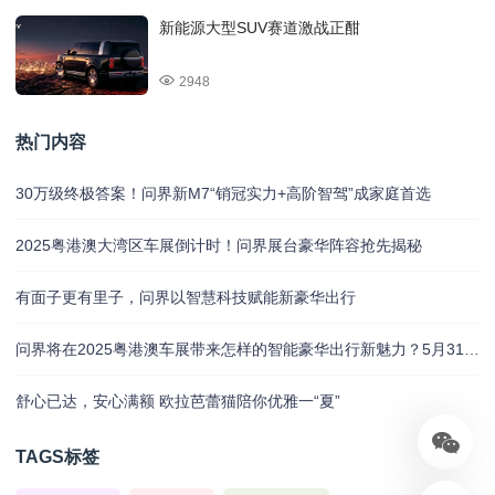
新能源大型SUV赛道激战正酣
2948
热门内容
30万级终极答案！问界新M7“销冠实力+高阶智驾”成家庭首选
2025粤港澳大湾区车展倒计时！问界展台豪华阵容抢先揭秘
有面子更有里子，问界以智慧科技赋能新豪华出行
问界将在2025粤港澳车展带来怎样的智能豪华出行新魅力？5月31日揭晓
舒心已达，安心满额 欧拉芭蕾猫陪你优雅一“夏”
TAGS标签