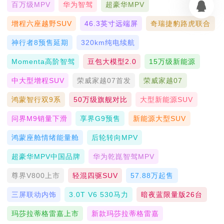
百万级MPV
华为智驾
超豪华MPV
增程六座越野SUV
46.3英寸远端屏
奇瑞捷豹路虎联合
神行者8预售延期
320km纯电续航
Momenta高阶智驾
豆包大模型2.0
15万级新能源
中大型增程SUV
荣威家越07首发
荣威家越07
鸿蒙智行双9系
50万级旗舰对比
大型新能源SUV
问界M9销量下滑
享界G9预售
新能源大型SUV
鸿蒙座舱情绪能量舱
后轮转向MPV
超豪华MPV中国品牌
华为乾崑智驾MPV
尊界V800上市
轻混四驱SUV
57.88万起售
三屏联动内饰
3.0T V6 530马力
暗夜蓝限量版26台
玛莎拉蒂格雷嘉上市
新款玛莎拉蒂格雷嘉