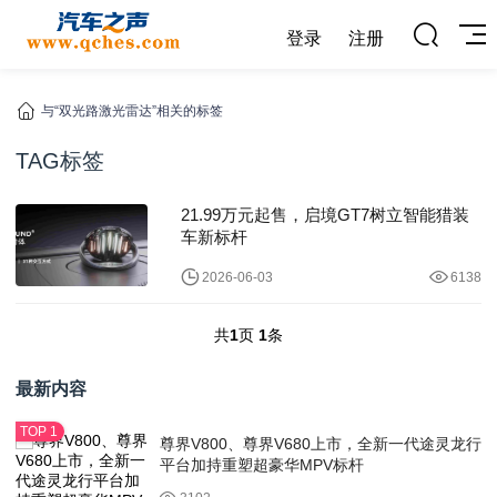
登录
注册
与“双光路激光雷达”相关的标签
TAG标签
21.99万元起售，启境GT7树立智能猎装
车新标杆
2026-06-03
6138
共
1
页
1
条
最新内容
尊界V800、尊界V680上市，全新一代途灵龙行
平台加持重塑超豪华MPV标杆