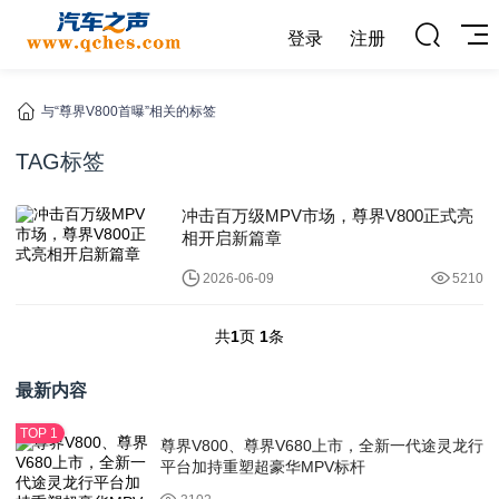
登录
注册
与“尊界V800首曝”相关的标签
TAG标签
冲击百万级MPV市场，尊界V800正式亮
相开启新篇章
2026-06-09
5210
共
1
页
1
条
最新内容
尊界V800、尊界V680上市，全新一代途灵龙行
平台加持重塑超豪华MPV标杆