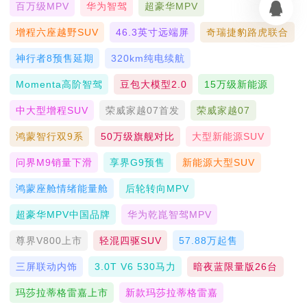
百万级MPV
华为智驾
超豪华MPV
增程六座越野SUV
46.3英寸远端屏
奇瑞捷豹路虎联合
神行者8预售延期
320km纯电续航
Momenta高阶智驾
豆包大模型2.0
15万级新能源
中大型增程SUV
荣威家越07首发
荣威家越07
鸿蒙智行双9系
50万级旗舰对比
大型新能源SUV
问界M9销量下滑
享界G9预售
新能源大型SUV
鸿蒙座舱情绪能量舱
后轮转向MPV
超豪华MPV中国品牌
华为乾崑智驾MPV
尊界V800上市
轻混四驱SUV
57.88万起售
三屏联动内饰
3.0T V6 530马力
暗夜蓝限量版26台
玛莎拉蒂格雷嘉上市
新款玛莎拉蒂格雷嘉