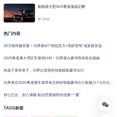
新能源大型SUV赛道激战正酣
2948
热门内容
30万级终极答案！问界新M7“销冠实力+高阶智驾”成家庭首选
2025粤港澳大湾区车展倒计时！问界展台豪华阵容抢先揭秘
有面子更有里子，问界以智慧科技赋能新豪华出行
问界将在2025粤港澳车展带来怎样的智能豪华出行新魅力？5月31日揭晓
舒心已达，安心满额 欧拉芭蕾猫陪你优雅一“夏”
TAGS标签