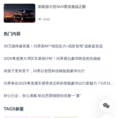
新能源大型SUV赛道激战正酣
2948
热门内容
30万级终极答案！问界新M7“销冠实力+高阶智驾”成家庭首选
2025粤港澳大湾区车展倒计时！问界展台豪华阵容抢先揭秘
有面子更有里子，问界以智慧科技赋能新豪华出行
问界将在2025粤港澳车展带来怎样的智能豪华出行新魅力？5月31日揭晓
舒心已达，安心满额 欧拉芭蕾猫陪你优雅一“夏”
TAGS标签