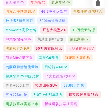
百万级MPV
华为智驾
超豪华MPV
增程六座越野SUV
46.3英寸远端屏
奇瑞捷豹路虎联合
神行者8预售延期
320km纯电续航
Momenta高阶智驾
豆包大模型2.0
15万级新能源
中大型增程SUV
荣威家越07首发
荣威家越07
鸿蒙智行双9系
50万级旗舰对比
大型新能源SUV
问界M9销量下滑
享界G9预售
新能源大型SUV
鸿蒙座舱情绪能量舱
后轮转向MPV
超豪华MPV中国品牌
华为乾崑智驾MPV
尊界V800上市
轻混四驱SUV
57.88万起售
三屏联动内饰
3.0T V6 530马力
暗夜蓝限量版26台
玛莎拉蒂格雷嘉上市
新款玛莎拉蒂格雷嘉