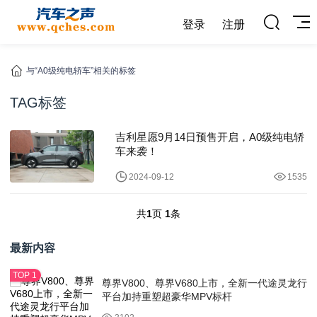
登录
注册
与“A0级纯电轿车”相关的标签
TAG标签
吉利星愿9月14日预售开启，A0级纯电轿
车来袭！
2024-09-12
1535
共
1
页
1
条
最新内容
尊界V800、尊界V680上市，全新一代途灵龙行
平台加持重塑超豪华MPV标杆