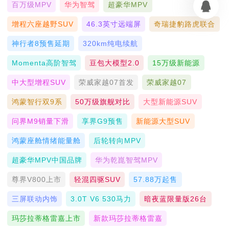
百万级MPV
华为智驾
超豪华MPV
增程六座越野SUV
46.3英寸远端屏
奇瑞捷豹路虎联合
神行者8预售延期
320km纯电续航
Momenta高阶智驾
豆包大模型2.0
15万级新能源
中大型增程SUV
荣威家越07首发
荣威家越07
鸿蒙智行双9系
50万级旗舰对比
大型新能源SUV
问界M9销量下滑
享界G9预售
新能源大型SUV
鸿蒙座舱情绪能量舱
后轮转向MPV
超豪华MPV中国品牌
华为乾崑智驾MPV
尊界V800上市
轻混四驱SUV
57.88万起售
三屏联动内饰
3.0T V6 530马力
暗夜蓝限量版26台
玛莎拉蒂格雷嘉上市
新款玛莎拉蒂格雷嘉