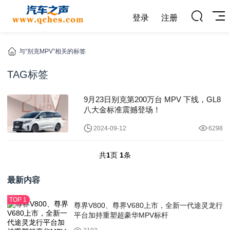
登录
注册
与“别克MPV”相关的标签
TAG标签
9月23日别克第200万台 MPV 下线，GL8
八大金标准震撼登场！
2024-09-12
6298
共
1
页
1
条
最新内容
尊界V800、尊界V680上市，全新一代途灵龙行
平台加持重塑超豪华MPV标杆