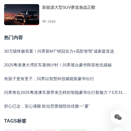
新能源大型SUV赛道激战正酣
2948
热门内容
30万级终极答案！问界新M7“销冠实力+高阶智驾”成家庭首选
2025粤港澳大湾区车展倒计时！问界展台豪华阵容抢先揭秘
有面子更有里子，问界以智慧科技赋能新豪华出行
问界将在2025粤港澳车展带来怎样的智能豪华出行新魅力？5月31日揭晓
舒心已达，安心满额 欧拉芭蕾猫陪你优雅一“夏”
TAGS标签