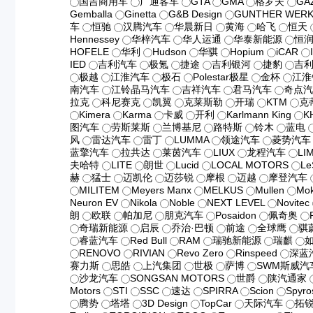
国吉商用车
广通客车
GTA
GMA
格罗夫
GA
Gemballa
Ginetta
G&B Design
GUNTHER WER
车
恒驰
汉腾汽车
华晨新日
黄海
哈飞
恒天
Hennessey
华梓汽车
华人运通
华泰新能源
恒
HOFELE
华利
Hudson
华骐
Hopium
iCAR
IED
吉利汽车
极氪
捷途
吉利银河
捷豹
吉
极越
江淮汽车
极石
Polestar极星
金杯
江淮
南汽车
江铃晶马汽车
吉祥汽车
君马汽车
奇点
拉克
科尼赛克
凯翼
克莱斯勒
开瑞
KTM
克
Kimera
Karma
卡威
开利
Karlmann King
K
图汽车
劳斯莱斯
兰博基尼
路特斯
铃木
蓝电
风
雷达汽车
雷丁
LUMMA
领途汽车
菱势汽车
蓝擎汽车
拉共达
莱茵汽车
LIUX
龙程汽车
LI
夫哈特
LITE
朗世
Lucid
LOCAL MOTORS
Le
赫
猛士
迈凯伦
迈莎锐
摩根
迈越
摩登汽车
MILITEM
Meyers Manx
MELKUS
Mullen
Mo
Neuron EV
Nikola
Noble
NEXT LEVEL
Novitec
朗
欧联
帕加尼
朋克汽车
Posaidon
佩奇奥
奇瑞新能源
启辰
乔治·巴顿
前途
全球鹰
骐
睿蓝汽车
Red Bull
RAM
瑞驰新能源
瑞麒
RENOVO
RIVIAN
Revo Zero
Rinspeed
深蓝
赛力斯
思皓
上汽集团
世极
萨博
SWM斯威汽
沙龙汽车
SONGSAN MOTORS
世爵
陕汽通家
Motors
STI
SSC
速达
SPIRRA
Scion
Spyro
腾势
塔塔
3D Design
TopCar
天际汽车
拓