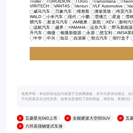
Troller
TOROIDION
TOGG
Tramontana
Theon
VIRITECH
VANTAS
Venturi
VLF Automotive
Va
威马汽车
万象汽车
维努斯
潍柴英致
伟昊汽车
WALD
小米汽车
现代
小鹏
雪佛兰
星途
雪
猬汽车
新龙马汽车
AM晓奥
新凯
XEV
新特汽
远航汽车
越界
YAMAHA
运良汽车
野马新能源
升汽车
御捷
银隆新能源
永源
悠宝利
IMSA英
中华
中兴
知豆
自游家
智点汽车
智行盒子
免责声明：本站所有信息均来源于互联网搜集，并不代表本站观点，欢
不对其真实合法性负责。如有信息侵犯了您的权益，请告知，客服QQ：35
五菱星光560上市
全能硬派大空间SUV
五菱
六环高强钢笼式车身