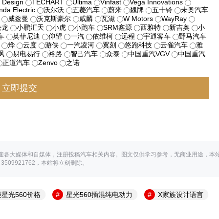
 Design
TECHART
Ultima
Vinfast
Vega Innovations
nda Electric
沃尔沃
五菱汽车
蔚来
魏牌
五十铃
未奥汽车
威兹曼
沃克斯豪尔
威麟
瓦滋
W Motors
WayRay
铁龙
小鹏汇天
小虎
小跑车
SRM鑫源
西雅特
新吉奥
小
车
英菲尼迪
仰望
一汽
依维柯
远程
宇通客车
野马汽车
烨
云度
游侠
一汽凌河
翼刻
悠跑科技
云雀汽车
雅
飒
易电易行
裕路
智己汽车
众泰
中国重汽VGV
中国重汽
正道汽车
Zenvo
之诺
迎各大媒体和自媒体，注册投稿汽车相关内容。图文仅供学习参考，无商业用途，本
09921762，本站将立刻删除。
星光560价格
星光560插混纯电动力
X家族设计语言