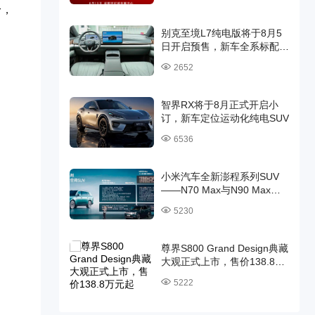
身，
别克至境L7纯电版将于8月5
日开启预售，新车全系标配
800V高压架构与6C超快充
2652
智界RX将于8月正式开启小
订，新车定位运动化纯电SUV
6536
小米汽车全新澎程系列SUV
——N70 Max与N90 Max首
发预售，预售价分别为25.99
5230
万和29.99万元
尊界S800 Grand Design典藏
大观正式上市，售价138.8万
元起
5222