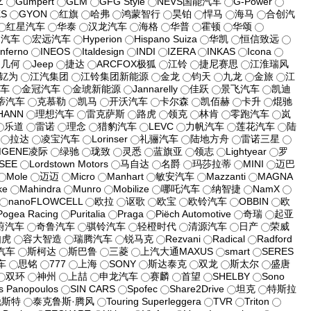
Z
Gumpert
GLM
GFG Style
NEVS国能汽车
G-Power
KS
GYON
红旗
哈弗
鸿蒙智行
昊铂
悍马
海马
合创汽
红星汽车
华泰
汉龙汽车
海格
华普
霍顿
华颂
润汽车
宏远汽车
Hyperion
Hispano Suiza
华凯
恒信致远
Inferno
INEOS
Italdesign
INDI
IZERA
INKAS
Icona
利几何
Jeep
捷达
ARCFOX极狐
江铃
捷尼赛思
江淮瑞风
钇为
江汽集团
江铃集团新能源
金龙
钧天
九龙
金旅
江
汽车
金冠汽车
金琥新能源
Jannarelly
佳跃
景飞汽车
凯迪
蒂汽车
克慕勒
凯马
开沃汽车
卡尔森
凯佰赫
卡升
焜驰
HANN
理想汽车
雷克萨斯
路虎
领克
林肯
零跑汽车
岚
乐道
雷诺
理念
猎豹汽车
LEVC
力帆汽车
莲花汽车
陆
拉达
凌宝汽车
Lorinser
礼骊汽车
陆地方舟
雷诺三星
MGENE凌际
绿驰
珑致
灵悉
蓝旗亚
领志
Lightyear
罗
SEE
Lordstown Motors
马自达
名爵
玛莎拉蒂
MINI
迈巴
Mole
迈迈
Micro
Manhart
敏安汽车
Mazzanti
MAGNA
ke
Mahindra
Munro
Mobilize
哪吒汽车
纳智捷
NamX
nanoFLOWCELL
欧拉
讴歌
欧宝
欧铃汽车
OBBIN
欧
Pogea Racing
Puritalia
Praga
Piëch Automotive
奇瑞
起亚
蔚汽车
奇鲁汽车
骐铃汽车
轻橙时代
清源汽车
日产
荣威
如虎
容大智造
瑞腾汽车
锐马克
Rezvani
Radical
Radford
汽车
斯柯达
斯巴鲁
三菱
上汽大通MAXUS
smart
SERES
车
思铭
777
上海
SONY
斯达泰克
双龙
斯太尔
盛唐
双环
神州
上喆
申龙汽车
赛麟
首望
SHELBY
Sono
s Panopoulos
SIN CARS
Spofec
Share2Drive
坦克
特斯拉
锐斯特
泰克鲁斯·腾风
Touring Superleggera
TVR
Triton