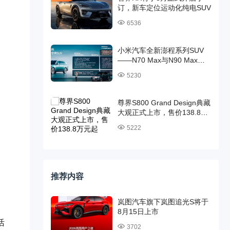
订，新车定位运动化纯电SUV
6536
小米汽车全新澎程系列SUV
——N70 Max与N90 Max首
发预售，预售价分别为25.99
5230
万和29.99万元
尊界S800 Grand Design典藏
大观正式上市，售价138.8万
元起
5222
推荐内容
岚图汽车旗下岚图追光S将于
8月15日上市
活
3702