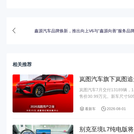
鑫源汽车品牌焕新，推出向上V6与“鑫源向善”服务品
相关推荐
岚图汽车旗下岚图追光
岚图汽车7月交付13189辆，
售价30.99万元。新车尺寸5050
看新车
2026-08-01
别克至境L7纯电版将