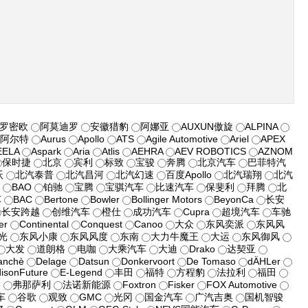
·罗密欧
阿莫迪罗
安徽猎豹
阿娜亚
AUXUN傲旋
ALPINA
阿尔特
Aurus
Apollo
ATS
Agile Automotive
Ariel
APEX
EELA
Aspark
Aria
Atlis
AEHRA
AEV ROBOTICS
AZNOM
保时捷
北京
宾利
标致
宝骏
奔腾
北京汽车
巴菲特汽
沃
北汽泰普
北汽昌河
北汽幻速
百度Apollo
北汽瑞翔
北汽
车
BAO
铂驰
宝腾
宝骐汽车
比速汽车
保斐利
拜腾
北
车
BAC
Bertone
Bowler
Bollinger Motors
BeyonCa
长安
长安跨越
创维汽车
橙仕
成功汽车
Cupra
超境汽车
车驰
er
Continental
Conquest
Canoo
大众
东风奕派
东风风
光
东风小康
东风风度
东南
大力牛魔王
大运
东风御风
大发
道朗格
电咖
大乘汽车
大迪
Drako
达契亚
anchè
Delage
Datsun
Donkervoort
De Tomaso
dÄHLer
isonFuture
E-Legend
丰田
福特
方程豹
法拉利
福田
e
弗那萨利
法诺新能源
Foxtron
Fisker
FOX Automotive
车
谷歌
观致
GMC
光冈
国金汽车
广汽吉奥
国机智骏