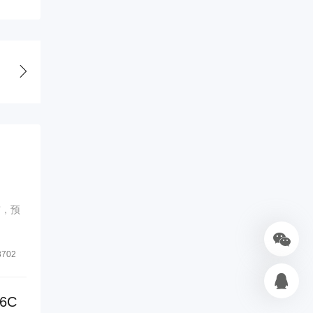
市，预
3702
6C