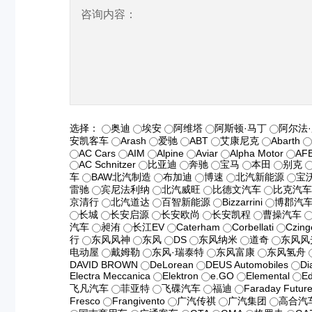
咨询内容：
选择：
奥迪
埃安
阿维塔
阿斯顿·马丁
阿尔法
安凯客车
Arash
爱驰
ABT
艾康尼克
Abarth
AC Cars
AIM
Alpine
Aviar
Alpha Motor
AF
AC Schnitzer
比亚迪
奔驰
宝马
本田
别克
车
BAW北汽制造
布加迪
博速
北汽新能源
宝
雷驰
宾尼法利纳
北汽威旺
比德文汽车
比克汽
京清行
北汽道达
百智新能源
Bizzarrini
博郡汽
长城
长安启源
长安欧尚
长安凯程
曹操汽车
汽车
昶洧
长江EV
Caterham
Corbellati
Czing
行
东风风神
东风
DS
东风纳米
道奇
东风风
电动屋
戴姆勒
东风·瑞泰特
东风富康
东风氢舟
DAVID BROWN
DeLorean
DEUS Automobiles
Di
Electra Meccanica
Elektron
e.GO
Elemental
Ed
飞凡汽车
菲亚特
飞碟汽车
福迪
Faraday Futur
Fresco
Frangivento
广汽传祺
广汽集团
高合汽