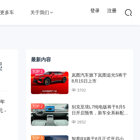
登录
注册
更多车
关于我们
最新内容
起
岚图汽车旗下岚图追光S将于
8月15日上市
3702
6年
别克至境L7纯电版将于8月5
 -
日开启预售，新车全系标配
800V高压架构与6C超快充
2652
智界RX将于8月正式开启小