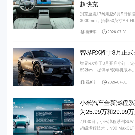
超快充
别克至境L7纯电版8月5日预售
3000mm，搭载50英寸AR-HU
看新车
2026-07-31
智界RX将于8月正
智界RX将于8月开启小订，定
852km，提供单/双电机版本
看新车
2026-07-31
小米汽车全新澎程系列S
为25.99万和29.99
7月30日，小米澎程系列SUV—
超级增程技术，N90 MaxCLTC