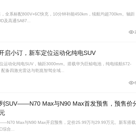
，全系标配800V+6C快充，10分钟补能450km，续航均超700km。轴距
D及高通SA87...
式开启小订，新车定位运动化纯电SUV
位运动化纯电SUV，轴距3000mm。搭载华为巨鲸电池，纯电续航672-
。配备四激光雷达与乾崑智驾全域...
UV——N70 Max与N90 Max首发预售，预售价
万元
—N70 Max与N90 Max开启预售，定价25.99万与29.99万元。新车搭
综合...