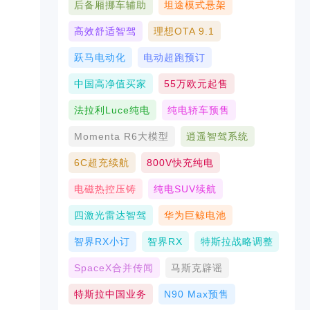
后备厢挪车辅助
坦途模式悬架
高效舒适智驾
理想OTA 9.1
跃马电动化
电动超跑预订
中国高净值买家
55万欧元起售
法拉利Luce纯电
纯电轿车预售
Momenta R6大模型
逍遥智驾系统
6C超充续航
800V快充纯电
电磁热控压铸
纯电SUV续航
四激光雷达智驾
华为巨鲸电池
智界RX小订
智界RX
特斯拉战略调整
SpaceX合并传闻
马斯克辟谣
特斯拉中国业务
N90 Max预售