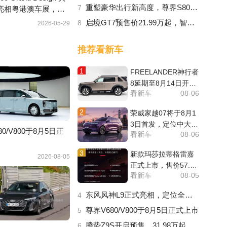
重塑豪华出行新高度，尊界S800 Grand Design典藏大观正式上市
7
亮相粤港澳车展，开
华出行新纪元
启境GT7预售价21.99万起，智能猎装车的体验天花板来了
8
2026-05-29
推荐看新车
1
FREELANDER神行者
8延期至8月14日开启
看新车
08-06
预售
2
荣威家越07将于8月1
3日首发，定位中大型
0/V800于8月5日正
看新车
08-06
增程SUV
3
新款玛莎拉蒂格雷嘉
2026-08-05
正式上市，售价57.88
看新车
08-05
-101.68万元
东风风神L9正式亮相，定位全能智享真七座SUV
4
尊界V680/V800于8月5日正式上市
5
腾势Z9S开启预售，31.98万起，中大型纯电轿车
6