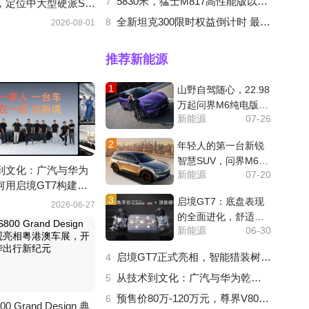
5830米，猛士M817高性能版以智驾登顶世界公路之巅
7
，定位中大型硬派SU
全新坦克300限时权益倒计时 最低月供382元解锁人生大玩具
8
2026-08-01
推荐新能源
1
山野自驾随心，22.98
万起问界M6纯电版适
新能源
07-26
配青年户外出行
2
年轻人的第一台新锐
智慧SUV，问界M6纯
到文化：广汽与华为
新能源
07-20
电新版颜值与实力并
何用启境GT7构建智
存
3
新生态
启境GT7：底盘表现
2026-06-27
的全面进化，舒适与
新能源
06-30
运动的极致平衡
启境GT7正式亮相，智能猎装树立行业新标杆
4
从技术到文化：广汽与华为乾崑如何用启境GT7构建智能汽车新生态
5
预售价80万-120万元，尊界V800开启预售，重塑超豪华MPV市场新格局
6
0 Grand Design 典