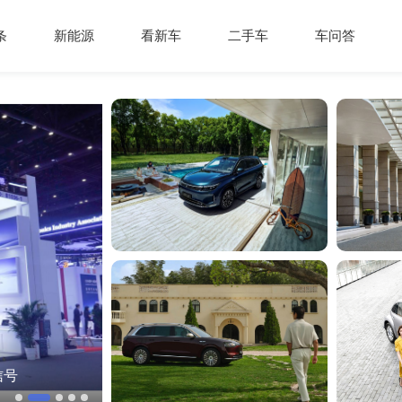
条
新能源
看新车
二手车
车问答
信号
轩辕智驾发布全系后装红外新品，车载安全进