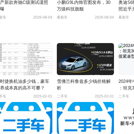
产新款奔驰C级测试谍照
小鹏G9L内饰官图发布，30
奥迪S6
曝
万级科技旗舰
照近乎
首发
新车
2026-08-04
看新车
2026-08-04
看新车
时捷换机油多少钱，豪车
雪佛兰科鲁兹多少钱价格解
2024
养成本真的高不可攀？
析
：坦克3
保值紧
手车
2025-02-01
二手车
2025-02-01
二手车