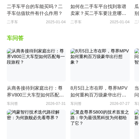
二手车平台的车能买吗？二
如何在二手车平台找到靠谱
瓜
手车估值软件有什么作用？
卖家？买二手车要注意哪些
别
问题？
二手车
2025-01-04
二手车
2025-01-04
二
车问答
从商务接待到家庭出行：尊
8月5日上市在即，尊界MPV
当
界V800三大车型如何匹配每
如何重构百万级豪华出行想
问
一段旅程？
象？
的
车问答
2026-07-31
车问答
2026-07-27
车