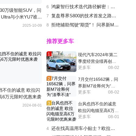
鸿蒙智行技术迭代路径解密：为何旗舰必先看尊界？
6
-30万级智能SUV，问
复盘尊界S800的技术首发之路：华为最强黑科技为何都给了它？
7
 Ultra与小米YU7谁更
？
拒绝辅助驾驶“期货”！ 问界新M5 Ultra对比Model Y谁更香？
8
2025-10-09
推荐更多车
1
现代汽车2024年第二
季度经营业绩再创新
更多车
08-02
高
2
7月交付16562辆，问
界新M7诠释何为“淡
挡不住的诚意 欧拉闪
更多车
08-02
季不淡”
高6万元限时优惠来袭
3
台风也挡不住的诚意
2024-08-01
欧拉闪电猫至高6万元
更多车
08-01
限时优惠来袭
还在找高温用车小贴士？欧拉闪电猫：没必要 有我就够了
4