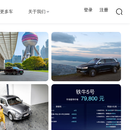
登录
注册
更多车
关于我们
入“高清智慧时代”
掠夺者越野轮胎·战斧系列 硬