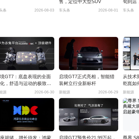
售，定位中大型SUV
旬到店
V
头条
2026-08-03
车头条
2026-08-01
车头条
境GT7：底盘表现的全面
启境GT7正式亮相，智能猎
从技术
化，舒适与运动的极致平
装树立行业新标杆
乾崑如
能汽车
能源
2026-06-30
新能源
2026-06-29
新能源
座就绪，增长待发：鸿蒙
启境GT7预售价21.99万起，
尊界 S80