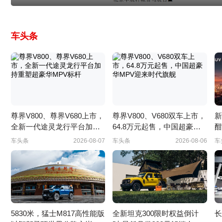
车头条
尊界V800、尊界V680上市，
尊界V800、V680双车上市，
新
全新一代途灵龙行平台加持
64.8万元起售，中国超豪华
酣
重塑超豪华MPV标杆
MPV迎来时代旗舰
车头条
2026-08-07
车头条
2026-08-06
车
5830米，猛士M817高性能版
全新坦克300限时权益倒计
长