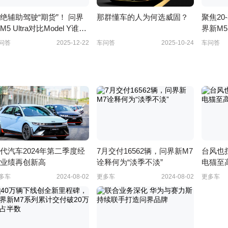
绝辅助驾驶“期货”！ 问界
那群懂车的人为何选威固？
聚焦20
M5 Ultra对比Model Y谁更
界新M5
？
值得入
问答
2025-12-22
车问答
2025-10-24
车问答
代汽车2024年第二季度经
7月交付16562辆，问界新M7
台风也
业绩再创新高
诠释何为“淡季不淡”
电猫至
多车
2024-08-02
更多车
2024-08-02
更多车