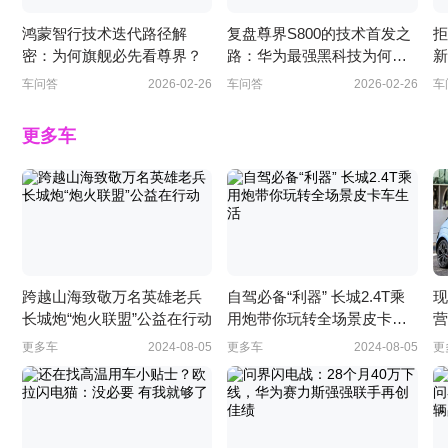
鸿蒙智行技术迭代路径解
复盘尊界S800的技术首发之
拒
密：为何旗舰必先看尊界？
路：华为最强黑科技为何都
新
给了它？
香
车问答
2026-02-26
车问答
2026-02-26
车
更多车
跨越山海致敬万名英雄老兵
自驾必备“利器” 长城2.4T乘
现
长城炮“炮火联盟”公益在行动
用炮带你玩转全场景皮卡车
营
生活
更多车
2024-08-05
更多车
2024-08-05
更