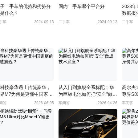
子二手车的优势和劣势分
国内二手车哪个平台好
2023
是什么？
数据报
渡
手车
2024-09-13
二手车
2024-09-13
二手车
科技豪华遇上传统豪华，
从入门到旗舰全系标配！华
高尔夫
界M7为何是更懂中国家庭
为巨鲸电池如何把“安全”做成
尊界S
智慧旗舰？
技术底座？
的身份
问答
2026-06-05
车问答
2026-04-26
车问答