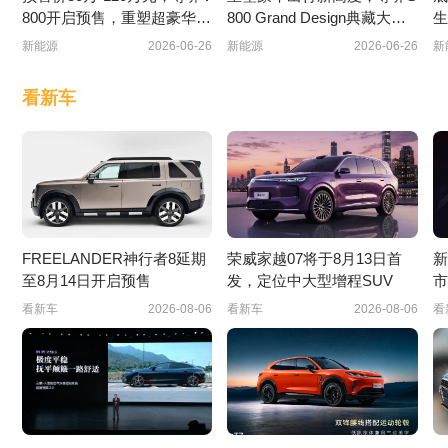
800开启预售，重塑超豪华M
800 Grand Design典藏大观
生
PV市场新格局
正式上市
新能源
2026-06-26
新能源
2026-06-26
新
看新车
FREELANDER神行者8延期
荣威家越07将于8月13日首
新
至8月14日开启预售
发，定位中大型增程SUV
市
看新车
2026-08-06
看新车
2026-08-06
看