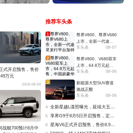
推荐车头条
1
尊界V800、尊界V680
上市，全新一代途灵
车头条
08-07
龙行平台加持重塑超
豪华MPV标杆
2
尊界V800、V680双车
上市，64.8万元起
6正式开启预售，售价
车头条
08-06
售，中国超豪华MPV
0.49万元
迎来时代旗舰
3
新能源大型SUV赛道
2026-08-04
激战正酣
车头条
08-06
全新星越L谍照曝光，延续大五座空间优势
4
享界G9于8月5日开启预售，定位鸿蒙智行首款大型越野SUV
5
星海V6正式开启预售，售价8.99-10.49万元
6
战舰700预计8月中