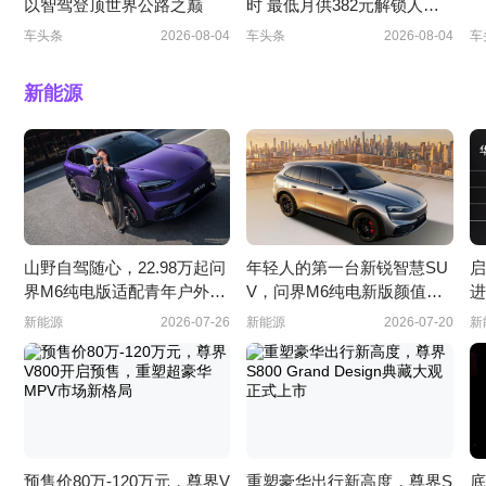
以智驾登顶世界公路之巅
时 最低月供382元解锁人生
大玩具
车头条
2026-08-04
车头条
2026-08-04
车
新能源
山野自驾随心，22.98万起问
年轻人的第一台新锐智慧SU
启
界M6纯电版适配青年户外出
V，问界M6纯电新版颜值与
进
行
实力并存
衡
新能源
2026-07-26
新能源
2026-07-20
新
预售价80万-120万元，尊界V
重塑豪华出行新高度，尊界S
底