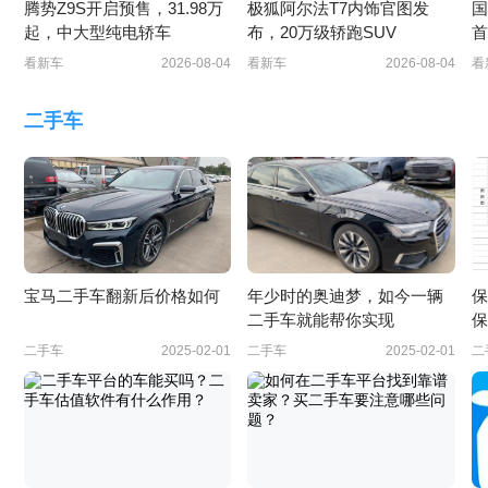
腾势Z9S开启预售，31.98万
极狐阿尔法T7内饰官图发
国
起，中大型纯电轿车
布，20万级轿跑SUV
首
看新车
2026-08-04
看新车
2026-08-04
看
二手车
宝马二手车翻新后价格如何
年少时的奥迪梦，如今一辆
保
二手车就能帮你实现
保
二手车
2025-02-01
二手车
2025-02-01
二