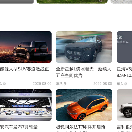
能源大型SUV赛道激战正
全新星越L谍照曝光，延续大
星海V
五座空间优势
8.99-1
头条
2026-08-06
车头条
2026-08-05
车头条
安汽车发布7月销量
极狐阿尔法T7即将开启预
吉利银河