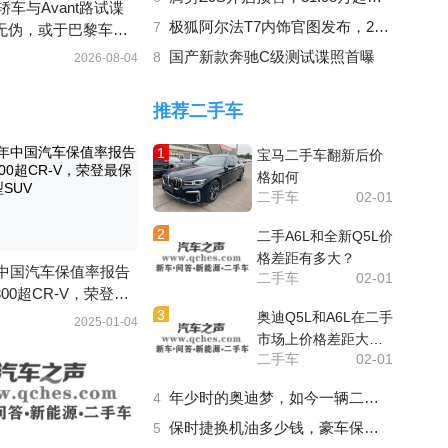
轿车与Avant路试谍
极狐阿尔法T7内饰官图发布，20万级轿跑SUV
7
无伪，或于巴黎车展
国产新款奔驰C级测试谍照首曝
8
2026-08-04
推荐二手车
1
宝马二手车翻新后价
格如何
二手车
02-01
2
二手A6L和全新Q5L价
格差距有多大？
年中国汽车保值率报告
二手车
02-01
00超CR-V，荣登最
3
凑型SUV
奥迪Q5L和A6L在二手
2025-01-04
市场上价格差距大
二手车
02-01
吗？
年少时的奥迪梦，如今一辆二手车就能帮你实现
4
保时捷换机油多少钱，豪车保养成本真的高不可攀？
5