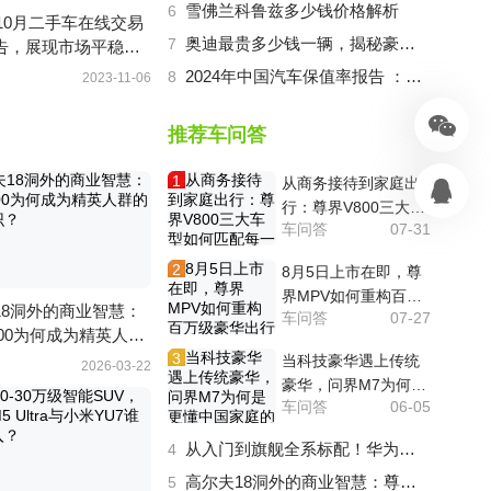
雪佛兰科鲁兹多少钱价格解析
6
年10月二手车在线交易
奥迪最贵多少钱一辆，揭秘豪车究竟有多豪？
7
告，展现市场平稳过
2024年中国汽车保值率报告 ：坦克300超CR-V，荣登最保值紧凑型SUV
8
2023-11-06
推荐车问答
1
从商务接待到家庭出
行：尊界V800三大车
车问答
07-31
型如何匹配每一段旅
程？
2
8月5日上市在即，尊
界MPV如何重构百万
18洞外的商业智慧：
车问答
07-27
级豪华出行想象？
800为何成为精英人群
3
共识？
当科技豪华遇上传统
2026-03-22
豪华，问界M7为何是
车问答
06-05
更懂中国家庭的智慧
旗舰？
从入门到旗舰全系标配！华为巨鲸电池如何把“安全”做成技术底座？
4
高尔夫18洞外的商业智慧：尊界S800为何成为精英人群的身份共识？
5