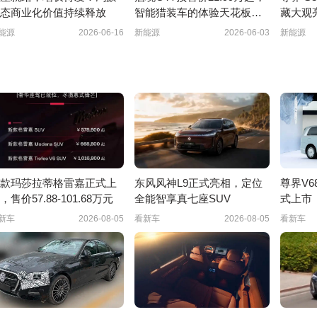
态商业化价值持续释放
智能猎装车的体验天花板来
藏大观
了
启超豪
能源
2026-06-16
新能源
2026-06-03
新能源
款玛莎拉蒂格雷嘉正式上
东风风神L9正式亮相，定位
尊界V68
，售价57.88-101.68万元
全能智享真七座SUV
式上市
新车
2026-08-05
看新车
2026-08-05
看新车