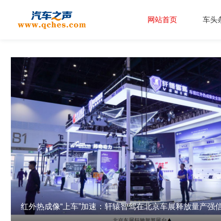
网站首页
车头
热
红外热成像“上车”加速：轩辕智驾在北京车展释放量产强