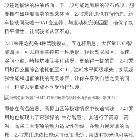
段还是畅快的柏油路面，下一段可能是颠簸的碎石路段，想
要拥有如丝般顺滑的驾乘体验，2.4T乘用炮也有“妙招”。
新
车
搭载同级唯一9AT变速器，与发动机完美匹配，确保了换
挡平顺性，让驾驶者从容不迫。
2.4T乘用炮配备4种驾驶模式、五连杆后悬、大容量TOD智
能四驱，可以精准掌控每一种地形，轻松驾驭城区、高速、
乡间小道、崎岖坑洼等各种路况。更值得一提的是，2.4T乘
用炮百公里综合油耗低至8.5L，油耗水平同级领先，实现超
强性能和超低油耗的完美兼容，让你在享受自然之美的同
时，也能以更低成本享受旅行乐趣。
即使在高温酷暑、高原山区等极端情况中长途驾驶，2.4T乘
用炮也展现出了它强悍的“生存智慧”。其进行了高原、高
温、高寒三大专项的动力适应性升级，在动力易衰减的高
原，2.4T乘用炮依旧能保持低扭强劲，海拔4700米也可实现