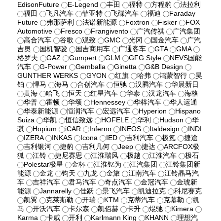
EdisonFuture
E-Legend
丰田
福特
方程豹
法拉利
福田
飞凡汽车
菲亚特
飞碟汽车
福迪
Faraday
Future
弗那萨利
法诺新能源
Foxtron
Fisker
FOX
Automotive
Fresco
Frangivento
广汽传祺
广汽集团
高合汽车
谷歌
观致
GMC
光冈
国金汽车
广汽
吉奥
国机智骏
国吉商用车
广通客车
GTA
GMA
格罗夫
GAZ
Gumpert
GLM
GFG Style
NEVS国能
汽车
G-Power
Gemballa
Ginetta
G&B Design
GUNTHER WERKS
GYON
红旗
哈弗
鸿蒙智行
昊
铂
悍马
海马
合创汽车
恒驰
汉腾汽车
华晨新日
黄海
哈飞
恒天
红星汽车
华泰
汉龙汽车
海格
华普
霍顿
华颂
Hennessey
华梓汽车
华人运通
华泰新能源
恒润汽车
宏远汽车
Hyperion
Hispano
Suiza
华凯
恒信致远
HOFELE
华利
Hudson
华
骐
Hopium
iCAR
Inferno
INEOS
Italdesign
INDI
IZERA
INKAS
Icona
IED
吉利汽车
极氪
捷途
吉利银河
捷豹
吉利几何
Jeep
捷达
ARCFOX极
狐
江铃
捷尼赛思
江淮瑞风
极越
江淮汽车
极石
Polestar极星
金杯
江淮钇为
江汽集团
江铃集团新
能源
金龙
钧天
九龙
金旅
江南汽车
江铃晶马汽
车
吉祥汽车
君马汽车
奇点汽车
金冠汽车
金琥新
能源
Jannarelly
佳跃
景飞汽车
凯迪拉克
科尼赛克
凯翼
克莱斯勒
开瑞
KTM
克蒂汽车
克慕勒
凯
马
开沃汽车
卡尔森
凯佰赫
卡升
焜驰
Kimera
Karma
卡威
开利
Karlmann King
KHANN
理想汽