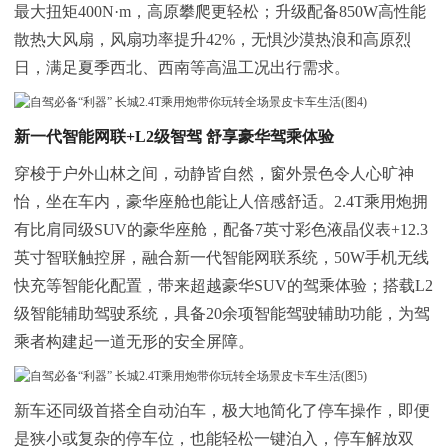
最大扭矩400N·m，高原攀爬更轻松；升级配备850W高性能
散热大风扇，风扇功率提升42%，无惧沙漠热浪和高原烈
日，满足夏季西北、西南等高温工况出行需求。
新一代智能网联
+
L2
级
智驾
舒享
豪华
驾乘体验
穿梭于户外山林之间，动静皆自然，窗外景色令人心旷神
怡，坐在车内，豪华座舱也能让人倍感舒适。2.4T乘用炮拥
有比肩同级SUV的豪华座舱，配备7英寸彩色液晶仪表+12.3
英寸智联触控屏，融合新一代智能网联系统，50W手机无线
快充等智能化配置，带来超越豪华SUV的驾乘体验；搭载L2
级智能辅助驾驶系统，具备20余项智能驾驶辅助功能，为驾
乘者构建起一道无形的安全屏障。
新车还同级首搭全自动泊车，极大地简化了停车操作，即便
是狭小或复杂的停车位，也能轻松一键泊入，停车解放双