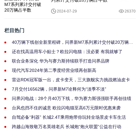
2024-07-29
26370
栏目热门
40万辆下线创全新里程碑，问界新M7系列累计交付破20万辆占
半数
还在找高温用车小贴士？欧拉闪电猫：没必要 有我就够了
联合业务深化 华为与赛力斯持续联手打造问界品牌
现代汽车2024年第二季度经营业绩再创新高
雷达RD6冠军版一出，皮卡变天，三大旗舰实力挑战燃油皮卡
7月交付16562辆，问界新M7诠释何为“淡季不淡”
问界闪电战：28个月40万下线，华为赛力斯强强联手再创佳绩
台风也挡不住的诚意 欧拉闪电猫至高6万元限时优惠来袭
自驾必备“利器” 长城2.4T乘用炮带你玩转全场景皮卡车生活
跨越山海致敬万名英雄老兵 长城炮“炮火联盟”公益在行动