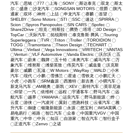
汽车
思铭
777
上海
SONY
斯达泰克
双龙
斯太
尔
盛唐
沙龙汽车
SONGSAN MOTORS
世爵
陕汽
通家
双环
神州
上喆
申龙汽车
赛麟
首望
SHELBY
Sono Motors
STI
SSC
速达
SPIRRA
Scion
Spyros Panopoulos
SIN CARS
Spofec
Share2Drive
坦克
特斯拉
腾势
塔塔
3D Design
TopCar
天际汽车
拓锐斯特
泰克鲁斯·腾风
Touring
Superleggera
TVR
Triton
Troller
TOROIDION
TOGG
Tramontana
Theon Design
TECHART
Ultima
Vinfast
Vega Innovations
VIRITECH
VANTAS
Venturi
VLF Automotive
Vanda Electric
沃尔沃
五
菱汽车
蔚来
魏牌
五十铃
未奥汽车
威马汽车
万
象汽车
维努斯
潍柴英致
伟昊汽车
威兹曼
沃克斯
豪尔
威麟
瓦滋
W Motors
WayRay
WALD
小米
汽车
现代
小鹏
雪佛兰
星途
雪铁龙
小鹏汇天
小虎
小跑车
SRM鑫源
西雅特
新吉奥
小猬汽车
新龙马汽车
AM晓奥
新凯
XEV
新特汽车
英菲尼迪
仰望
一汽
依维柯
远程
宇通客车
野马汽车
远
航汽车
越界
YAMAHA
运良汽车
野马新能源
烨
云度
游侠
一汽凌河
翼刻
悠跑科技
云雀汽车
雅
升汽车
御捷
银隆新能源
永源
悠宝利
IMSA英飒
易电易行
裕路
智己汽车
众泰
中国重汽VGV
中国
重汽
中华
中兴
知豆
自游家
智点汽车
智行盒子
正道汽车
Zenvo
之诺