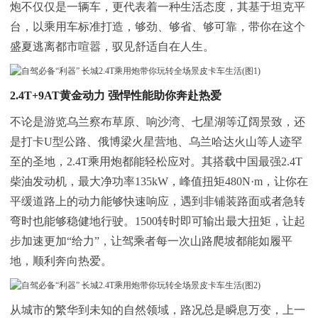
炮不仅仅是一辆车，更代表着一种生活态度，其基于坦克平
台，以乘用车标准打造，够劲、够省、够可靠，带你在这个
盛夏逃离都市喧嚣，驭见舒适自在人生。
2.4T
+9
AT
黄金动力
强悍性能助你奔赴热爱
不论是游览乌兰察布草原、响沙湾、七星湖等辽阔景致，还
是打卡U型公路、俄博梁火星营地、乌兰哈达火山等人迹罕
至的圣地，2.4T乘用炮都能轻松应对。其搭载中国最强2.4T
柴油发动机，最大净功率135kW，峰值扭矩480N·m，让你在
平缓道路上的动力能够快速响应，遇到非铺装路面或者急转
弯时也能够稳健地行驶。1500转时即可输出最大扭矩，让起
步加速更加“给力”，让驾乘者每一次山路爬坡都能如履平
地，顺利奔向热爱。
从城市的繁华到未知的自然领域，路况总是瞬息万变，上一