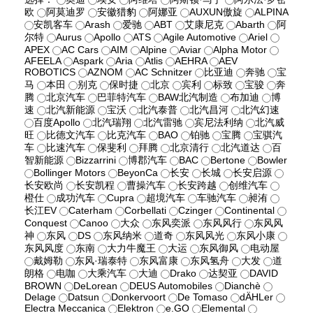
欧
阿莫迪罗
安徽猎豹
阿娜亚
AUXUN傲旋
ALPINA
安凯客车
Arash
爱驰
ABT
艾康尼克
Abarth
阿
尔特
Aurus
Apollo
ATS
Agile Automotive
Ariel
APEX
AC Cars
AIM
Alpine
Aviar
Alpha Motor
AFEELA
Aspark
Aria
Atlis
AEHRA
AEV
ROBOTICS
AZNOM
AC Schnitzer
比亚迪
奔驰
宝
马
本田
别克
保时捷
北京
宾利
标致
宝骏
奔
腾
北京汽车
巴菲特汽车
BAW北汽制造
布加迪
博
速
北汽新能源
宝沃
北汽泰普
北汽昌河
北汽幻速
百度Apollo
北汽瑞翔
北汽雷驰
宾尼法利纳
北汽威
旺
比德文汽车
比克汽车
BAO
铂驰
宝腾
宝骐汽
车
比速汽车
保斐利
拜腾
北京清行
北汽道达
百
智新能源
Bizzarrini
博郡汽车
BAC
Bertone
Bowler
Bollinger Motors
BeyonCa
长安
长城
长安启源
长安欧尚
长安凯程
曹操汽车
长安跨越
创维汽车
橙仕
成功汽车
Cupra
超境汽车
车驰汽车
昶洧
长江EV
Caterham
Corbellati
Czinger
Continental
Conquest
Canoo
大众
东风奕派
东风风行
东风风
神
东风
DS
东风纳米
道奇
东风风光
东风小康
东风风度
东南
大力牛魔王
大运
东风御风
电动屋
戴姆勒
东风·瑞泰特
东风富康
东风氢舟
大发
道
朗格
电咖
大乘汽车
大迪
Drako
达契亚
DAVID
BROWN
DeLorean
DEUS Automobiles
Dianchè
Delage
Datsun
Donkervoort
De Tomaso
dÄHLer
Electra Meccanica
Elektron
e.GO
Elemental