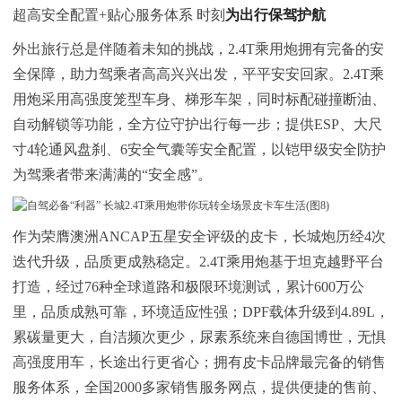
超高安全配置+贴心服务体系 时刻
为出行保驾护航
外出旅行总是伴随着未知的挑战，2.4T乘用炮拥有完备的安
全保障，助力驾乘者高高兴兴出发，平平安安回家。2.4T乘
用炮采用高强度笼型车身、梯形车架，同时标配碰撞断油、
自动解锁等功能，全方位守护出行每一步；提供ESP、大尺
寸4轮通风盘刹、6安全气囊等安全配置，以铠甲级安全防护
为驾乘者带来满满的“安全感”。
作为荣膺澳洲ANCAP五星安全评级的皮卡，长城炮历经4次
迭代升级，品质更成熟稳定。2.4T乘用炮基于坦克越野平台
打造，经过76种全球道路和极限环境测试，累计600万公
里，品质成熟可靠，环境适应性强；DPF载体升级到4.89L，
累碳量更大，自洁频次更少，尿素系统来自德国博世，无惧
高强度用车，长途出行更省心；拥有皮卡品牌最完备的销售
服务体系，全国2000多家销售服务网点，提供便捷的售前、