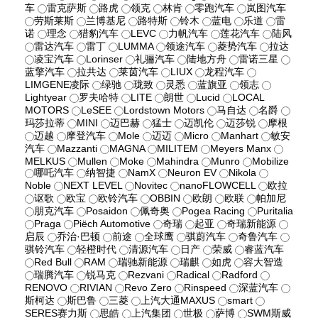
车
雷克萨斯
路虎
领克
林肯
零跑汽车
岚图汽车
劳斯莱斯
兰博基尼
路特斯
铃木
蓝电
乐道
雷
诺
理念
猎豹汽车
LEVC
力帆汽车
莲花汽车
陆风
雷达汽车
雷丁
LUMMA
领途汽车
菱势汽车
拉达
凌宝汽车
Lorinser
礼骊汽车
陆地方舟
雷诺三星
蓝擎汽车
拉共达
莱茵汽车
LIUX
龙程汽车
LIMGENE凌际
绿驰
珑致
灵悉
蓝旗亚
领志
Lightyear
罗夫哈特
LITE
朗世
Lucid
LOCAL
MOTORS
LeSEE
Lordstown Motors
马自达
名爵
玛莎拉蒂
MINI
迈巴赫
猛士
迈凯伦
迈莎锐
摩根
迈越
摩登汽车
Mole
迈迈
Micro
Manhart
敏安
汽车
Mazzanti
MAGNA
MILITEM
Meyers Manx
MELKUS
Mullen
Moke
Mahindra
Munro
Mobilize
哪吒汽车
纳智捷
NamX
Neuron EV
Nikola
Noble
NEXT LEVEL
Novitec
nanoFLOWCELL
欧拉
讴歌
欧宝
欧铃汽车
OBBIN
欧朗
欧联
帕加尼
朋克汽车
Posaidon
佩奇奥
Pogea Racing
Puritalia
Praga
Piëch Automotive
奇瑞
起亚
奇瑞新能源
启辰
乔治·巴顿
前途
全球鹰
骐蔚汽车
奇鲁汽车
骐铃汽车
轻橙时代
清源汽车
日产
荣威
睿蓝汽车
Red Bull
RAM
瑞驰新能源
瑞麒
如虎
容大智造
瑞腾汽车
锐马克
Rezvani
Radical
Radford
RENOVO
RIVIAN
Revo Zero
Rinspeed
深蓝汽车
斯柯达
斯巴鲁
三菱
上汽大通MAXUS
smart
SERES赛力斯
思皓
上汽集团
世极
萨博
SWM斯威