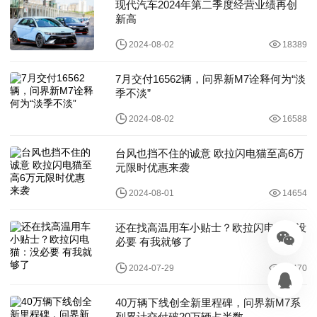
现代汽车2024年第二季度经营业绩再创
新高
2024-08-02
18389
7月交付16562辆，问界新M7诠释何为“淡
季不淡”
2024-08-02
16588
台风也挡不住的诚意 欧拉闪电猫至高6万
元限时优惠来袭
2024-08-01
14654
还在找高温用车小贴士？欧拉闪电猫：没
必要 有我就够了
2024-07-29
21470
40万辆下线创全新里程碑，问界新M7系
列累计交付破20万辆占半数