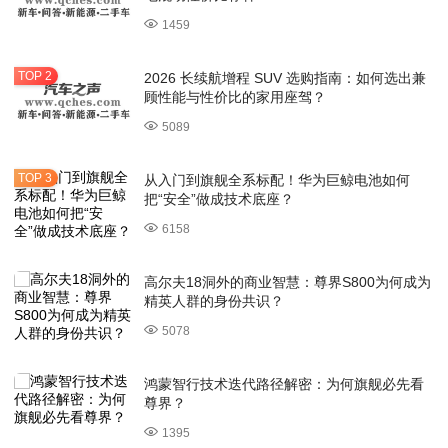
1459
2026 长续航增程 SUV 选购指南：如何选出兼
顾性能与性价比的家用座驾？
5089
从入门到旗舰全系标配！华为巨鲸电池如何
把“安全”做成技术底座？
6158
高尔夫18洞外的商业智慧：尊界S800为何成为
精英人群的身份共识？
5078
鸿蒙智行技术迭代路径解密：为何旗舰必先看
尊界？
1395