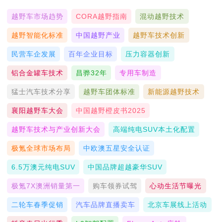
越野车市场趋势
CORA越野指南
混动越野技术
越野智能化标准
中国越野产业
越野车技术创新
民营车企发展
百年企业目标
压力容器创新
铝合金罐车技术
昌骅32年
专用车制造
猛士汽车技术分享
越野车团体标准
新能源越野技术
襄阳越野车大会
中国越野橙皮书2025
越野车技术与产业创新大会
高端纯电SUV本土化配置
极氪全球市场布局
中欧澳五星安全认证
6.5万澳元纯电SUV
中国品牌超越豪华SUV
极氪7X澳洲销量第一
购车领券试驾
心动生活节曝光
二轮车春季促销
汽车品牌直播卖车
北京车展线上活动