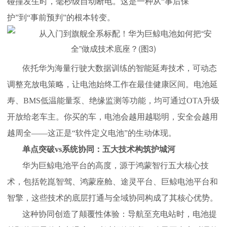
碰撞发生时，毫秒级自动断电。这是一种从“事后保
护”到“事前预判”的根本转变。
依托华为海量行驶大数据训练的智能延寿技术，可动态
调整充放电策略，让电池始终工作在最佳健康区间。电池延
寿、BMS低温能量泵、绝缘监测等功能，均可通过OTA升级
开放给老车主。你买的车，电池会越用越聪明，安全会越用
越周全——这正是“软件定义电池”的生动体现。
单点突破vs系统协同：五大技术构筑护城河
华为巨鲸电池平台的高度，源于鸿蒙智行五大核心技
术，包括乾崑智驾、鸿蒙座舱、途灵平台、巨鲸电池平台和
智擎，这些技术的底层打通与全域协同构成了其核心优势。
这种协同创造了颠覆性体验：导航至充电站时，电池提