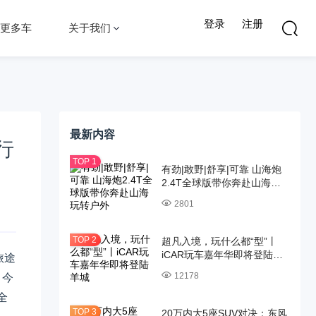
登录
注册
更多车
关于我们
最新内容
行
有劲|敢野|舒享|可靠 山海炮
2.4T全球版带你奔赴山海玩
转户外
2801
超凡入境，玩什么都“型”丨
旅途
iCAR玩车嘉年华即将登陆羊
城
。今
12178
全
20万内大5座SUV对决：东风