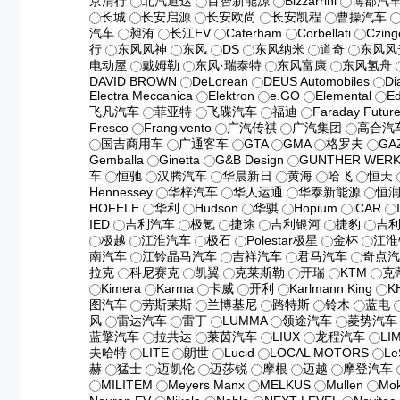
京清行
北汽道达
百智新能源
Bizzarrini
博郡汽
长城
长安启源
长安欧尚
长安凯程
曹操汽车
汽车
昶洧
长江EV
Caterham
Corbellati
Czing
行
东风风神
东风
DS
东风纳米
道奇
东风风
电动屋
戴姆勒
东风·瑞泰特
东风富康
东风氢舟
DAVID BROWN
DeLorean
DEUS Automobiles
Di
Electra Meccanica
Elektron
e.GO
Elemental
Ed
飞凡汽车
菲亚特
飞碟汽车
福迪
Faraday Futur
Fresco
Frangivento
广汽传祺
广汽集团
高合汽
国吉商用车
广通客车
GTA
GMA
格罗夫
GA
Gemballa
Ginetta
G&B Design
GUNTHER WER
车
恒驰
汉腾汽车
华晨新日
黄海
哈飞
恒天
Hennessey
华梓汽车
华人运通
华泰新能源
恒
HOFELE
华利
Hudson
华骐
Hopium
iCAR
IED
吉利汽车
极氪
捷途
吉利银河
捷豹
吉
极越
江淮汽车
极石
Polestar极星
金杯
江淮
南汽车
江铃晶马汽车
吉祥汽车
君马汽车
奇点
拉克
科尼赛克
凯翼
克莱斯勒
开瑞
KTM
克
Kimera
Karma
卡威
开利
Karlmann King
K
图汽车
劳斯莱斯
兰博基尼
路特斯
铃木
蓝电
风
雷达汽车
雷丁
LUMMA
领途汽车
菱势汽车
蓝擎汽车
拉共达
莱茵汽车
LIUX
龙程汽车
LI
夫哈特
LITE
朗世
Lucid
LOCAL MOTORS
Le
赫
猛士
迈凯伦
迈莎锐
摩根
迈越
摩登汽车
MILITEM
Meyers Manx
MELKUS
Mullen
Mo