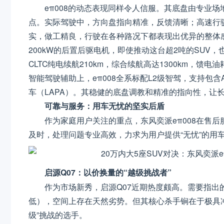
eπ008的动态表现同样令人信服。其底盘由专业
点。实际驾驶中，方向盘指向精准，反馈清晰；高速行
实，做工精良，行驶在各种路况下都表现出优异的整体
200kW的后置后驱电机，即使推动这台超2吨的SUV
CLTC纯电续航210km，综合续航高达1300km，馈电油耗仅
智能驾驶辅助上，eπ008全系标配L2级智驾，支持包含
车（LAPA）。其稳健的底盘调教和精准的指向性，让
可靠与服务：用车无忧的坚实后盾
作为家庭用户关注的重点，东风奕派eπ008在售
及时，处理问题专业高效，力求为用户提供“无忧”的用
启源Q07：以价换量的“越级挑战者”
作为市场新秀，启源Q07近期热度颇高。需要指出的
低），空间上存在天然劣势。但其核心杀手锏在于极具冲
级”挑战的选手。