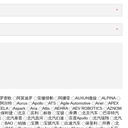
*
*
·罗密欧
阿莫迪罗
安徽猎豹
阿娜亚
AUXUN傲旋
ALPINA
阿尔特
Aurus
Apollo
ATS
Agile Automotive
Ariel
APEX
EELA
Aspark
Aria
Atlis
AEHRA
AEV ROBOTICS
AZNOM
保时捷
北京
宾利
标致
宝骏
奔腾
北京汽车
巴菲特汽
沃
北汽泰普
北汽昌河
北汽幻速
百度Apollo
北汽瑞翔
北汽
车
BAO
铂驰
宝腾
宝骐汽车
比速汽车
保斐利
拜腾
北