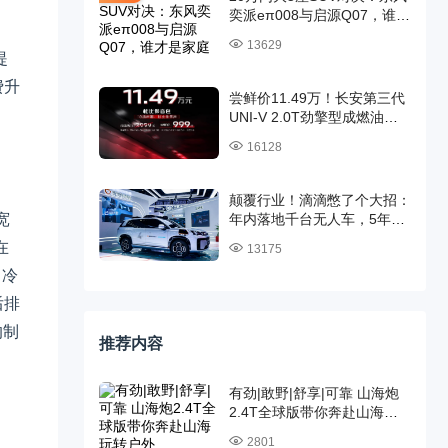
奕派eπ008与启源Q07，谁才
是家庭出行最优解？
13629
提
费升
尝鲜价11.49万！长安第三代
UNI-V 2.0T劲擎型成燃油轿
跑天花板
16128
颠覆行业！滴滴憋了个大招：
宽
年内落地千台无人车，5年百
万台碾压全行业！
在
13175
：冷
后排
的制
推荐内容
有劲|敢野|舒享|可靠 山海炮
2.4T全球版带你奔赴山海玩
转户外
2801