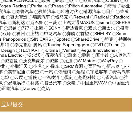
nanoFLOWCELL
欧拉
讴歌
欧宝
欧铃汽车
OBBIN
欧
Pogea Racing
Puritalia
Praga
Piëch Automotive
奇瑞
起亚
蔚汽车
奇鲁汽车
骐铃汽车
轻橙时代
清源汽车
日产
荣威
如虎
容大智造
瑞腾汽车
锐马克
Rezvani
Radical
Radford
汽车
斯柯达
斯巴鲁
三菱
上汽大通MAXUS
smart
SERES
车
思铭
777
上海
SONY
斯达泰克
双龙
斯太尔
盛唐
双环
神州
上喆
申龙汽车
赛麟
首望
SHELBY
Sono
s Panopoulos
SIN CARS
Spofec
Share2Drive
坦克
特斯拉
锐斯特
泰克鲁斯·腾风
Touring Superleggera
TVR
Triton
 Design
TECHART
Ultima
Vinfast
Vega Innovations
nda Electric
沃尔沃
五菱汽车
蔚来
魏牌
五十铃
未奥汽车
威兹曼
沃克斯豪尔
威麟
瓦滋
W Motors
WayRay
铁龙
小鹏汇天
小虎
小跑车
SRM鑫源
西雅特
新吉奥
小
车
英菲尼迪
仰望
一汽
依维柯
远程
宇通客车
野马汽车
烨
云度
游侠
一汽凌河
翼刻
悠跑科技
云雀汽车
雅
飒
易电易行
裕路
智己汽车
众泰
中国重汽VGV
中国重汽
正道汽车
Zenvo
之诺