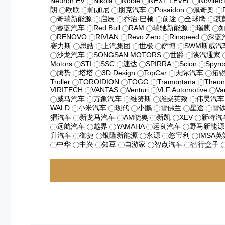
Neuron EV
Nikola
Noble
NEXT LEVEL
Novitec
朗
欧联
帕加尼
朋克汽车
Posaidon
佩奇奥
奇瑞新能源
启辰
乔治·巴顿
前途
全球鹰
骐
睿蓝汽车
Red Bull
RAM
瑞驰新能源
瑞麒
RENOVO
RIVIAN
Revo Zero
Rinspeed
深蓝
赛力斯
思皓
上汽集团
世极
萨博
SWM斯威汽
沙龙汽车
SONGSAN MOTORS
世爵
陕汽通家
Motors
STI
SSC
速达
SPIRRA
Scion
Spyro
腾势
塔塔
3D Design
TopCar
天际汽车
拓
Troller
TOROIDION
TOGG
Tramontana
Theon
VIRITECH
VANTAS
Venturi
VLF Automotive
Va
威马汽车
万象汽车
维努斯
潍柴英致
伟昊汽车
WALD
小米汽车
现代
小鹏
雪佛兰
星途
雪
猬汽车
新龙马汽车
AM晓奥
新凯
XEV
新特汽
远航汽车
越界
YAMAHA
运良汽车
野马新能源
升汽车
御捷
银隆新能源
永源
悠宝利
IMSA英
中华
中兴
知豆
自游家
智点汽车
智行盒子