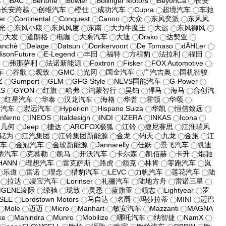
车
BAC
Bertone
Bowler
Bollinger Motors
BeyonCa
长安
长安跨越
创维汽车
橙仕
成功汽车
Cupra
超境汽车
车驰
er
Continental
Conquest
Canoo
大众
东风奕派
东风风
光
东风小康
东风风度
东南
大力牛魔王
大运
东风御风
大发
道朗格
电咖
大乘汽车
大迪
Drako
达契亚
anchè
Delage
Datsun
Donkervoort
De Tomaso
dÄHLer
isonFuture
E-Legend
丰田
福特
方程豹
法拉利
福田
e
弗那萨利
法诺新能源
Foxtron
Fisker
FOX Automotive
车
谷歌
观致
GMC
光冈
国金汽车
广汽吉奥
国机智骏
Z
Gumpert
GLM
GFG Style
NEVS国能汽车
G-Power
KS
GYON
红旗
哈弗
鸿蒙智行
昊铂
悍马
海马
合创汽
红星汽车
华泰
汉龙汽车
海格
华普
霍顿
华颂
润汽车
宏远汽车
Hyperion
Hispano Suiza
华凯
恒信致远
Inferno
INEOS
Italdesign
INDI
IZERA
INKAS
Icona
利几何
Jeep
捷达
ARCFOX极狐
江铃
捷尼赛思
江淮瑞风
钇为
江汽集团
江铃集团新能源
金龙
钧天
九龙
金旅
江
汽车
金冠汽车
金琥新能源
Jannarelly
佳跃
景飞汽车
凯迪
蒂汽车
克慕勒
凯马
开沃汽车
卡尔森
凯佰赫
卡升
焜驰
HANN
理想汽车
雷克萨斯
路虎
领克
林肯
零跑汽车
岚
乐道
雷诺
理念
猎豹汽车
LEVC
力帆汽车
莲花汽车
陆
拉达
凌宝汽车
Lorinser
礼骊汽车
陆地方舟
雷诺三星
MGENE凌际
绿驰
珑致
灵悉
蓝旗亚
领志
Lightyear
罗
SEE
Lordstown Motors
马自达
名爵
玛莎拉蒂
MINI
迈巴
Mole
迈迈
Micro
Manhart
敏安汽车
Mazzanti
MAGNA
ke
Mahindra
Munro
Mobilize
哪吒汽车
纳智捷
NamX