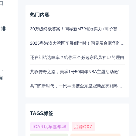
四
。
热门内容
后排
30万级终极答案！问界新M7“销冠实力+高阶智驾”成家庭首选
2025粤港澳大湾区车展倒计时！问界展台豪华阵容抢先揭秘
还在纠结选啥车？给你三个必选东风风神L7的理由
，
共驭传奇之路，美孚1号50周年NBA主题活动激“擎”来袭
偏
共“智”新时代，一汽丰田携全系皇冠新品亮相粤港澳大湾区车展
TAGS标签
ICAR玩车嘉年华
启源Q07
）。