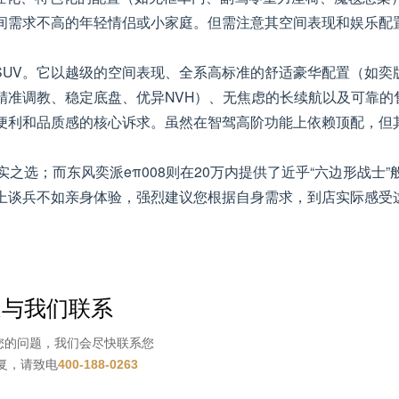
间需求不高的年轻情侣或小家庭。但需注意其空间表现和娱乐配
用SUV。它以越级的空间表现、全系高标准的舒适豪华配置（如奕
精准调教、稳定底盘、优异NVH）、无焦虑的长续航以及可靠的
便利和品质感的核心诉求。虽然在智驾高阶功能上依赖顶配，但
之选；而东风奕派eπ008则在20万内提供了近乎“六边形战士”
上谈兵不如亲身体验，强烈建议您根据自身需求，到店实际感受
迎与我们联系
您的问题，我们会尽快联系您
复，请致电
400-188-0263