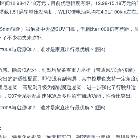
.98-17.18万元，目前优惠幅度有限。12.98-15.18万元的
则搭载1.5T涡轮增压发动机，WLTC馈电油耗均在4.9L/100km左右
05mm轴距）虽触及中大型SUV门槛，但相比eπ008仍有差距，
下了不少功夫来弥补。
尚感。除最低配外，副驾均配备零重力座椅（带通风/加热/按摩）
突出的舒适性配置。即使没有副驾屏，其中控屏也支持一定角度
阻尼悬架，高配则升级为智能魔毯悬架，进一步强化了行驶舒适
，Q07全系标配高速NOA及多种泊车辅助功能，性价比突出。
：
年轻化、特色化的配置（如无框车门、副驾零重力座椅、魔毯悬架