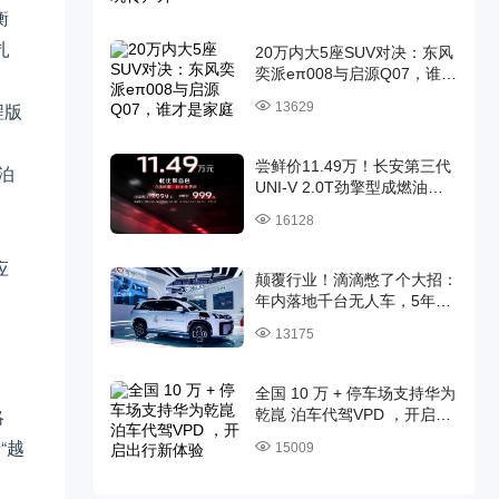
衡
扎
20万内大5座SUV对决：东风
奕派eπ008与启源Q07，谁才
。
是家庭出行最优解？
程版
13629
。
尝鲜价11.49万！长安第三代
泊
UNI-V 2.0T劲擎型成燃油轿
跑天花板
16128
应
颠覆行业！滴滴憋了个大招：
年内落地千台无人车，5年百
万台碾压全行业！
13175
全国 10 万 + 停车场支持华为
略
乾崑 泊车代驾VPD ，开启出
行新体验
“越
15009