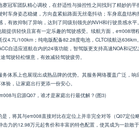
场地赛冠军团队精心调校，在舒适性与操控性之间找到了精妙的平
驶时车身姿态稳健，方向盘紧贴路面无丝毫抖动；车身底盘结构
感，有效抑制了异响，达到了同级别领先的NVH和行驶质感水平
，也能提供轻快且富有一定乐趣的驾驶感受。续航方面，eπ008增
4.7L/100km；纯电版配备82.28度电池，CLTC续航达636km
ACC自适应巡航在内的24项功能，智驾版更支持高速NOA和记忆
长途驾驶轻松惬意，有效减轻驾驶疲劳。
后服务体系上也展现出成熟品牌的优势。其服务网络覆盖广泛，响
车体验，让家庭出行更添一份安心。
是，将其与eπ008直接对比在定位上并非完全对等（Q07定位
击力的12.98万元起售价和丰富的特色配置，使其成为一款敢于