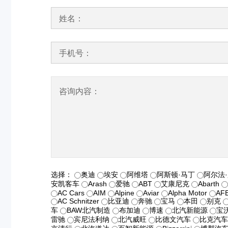
姓名：
手机号：
咨询内容：
选择：
奥迪
埃安
阿维塔
阿斯顿·马丁
阿尔法
安凯客车
Arash
爱驰
ABT
艾康尼克
Abarth
AC Cars
AIM
Alpine
Aviar
Alpha Motor
AF
AC Schnitzer
比亚迪
奔驰
宝马
本田
别克
车
BAW北汽制造
布加迪
博速
北汽新能源
宝
雷驰
宾尼法利纳
北汽威旺
比德文汽车
比克汽