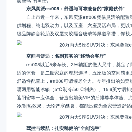
能座驾”的重任。
东风奕派eπ008：舒适与可靠兼备的“家庭伙伴”
自上市近一年来，东风奕派eπ008凭借灵活的配
供增程、纯电双动力，以及五座、六座灵活布局，更以17.
级品牌静音轮胎及双层夹胶隔音玻璃等厚道举措，俘获
空间与舒适：名副其实的“移动会客厅”
eπ008以近5米车长、3米轴距的傲人尺寸，奠
适的体验，是二胎家庭的理想选择，五座版的空间感更
舒适性配置上，eπ008可谓倾尽全力。今年推出的如奕
暖两用智能冰箱（5℃制冷/50℃制热）、15.6英寸后
遮阳帘等一应俱全，营造出媲美VIP的后排尊享体验。
冷/制热效果，无论严寒酷暑，都能迅速为全家营造舒适
驾控与续航：扎实稳健的“全能选手”