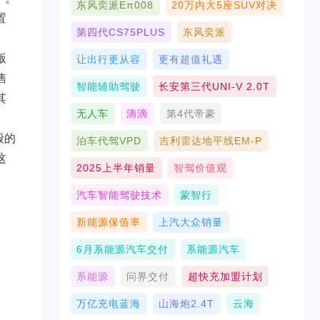
东风奕派eπ008
20万内大5座SUV对决
置
第四代CS75PLUS
东风奕派
版
让出行更从容
更有超值礼遇
售
智能辅助驾驶
长安第三代UNI-V 2.0T
其
无人车
滴滴
第4代帝豪
般的
泊车代驾VPD
吉利雷达地平线EM-P
这
2025上半年销量
智驾价值观
汽车智能驾驶技术
蒙智行
新能源保值率
上汽大众销量
6月系能源汽车交付
系能源汽车
系能源
问界交付
超快充加盟计划
万亿充电蓝海
山海炮2.4T
云海