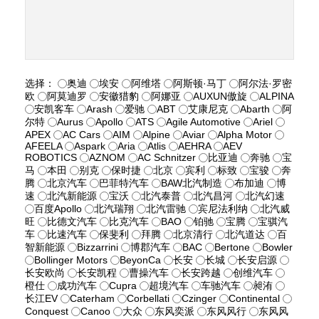
选择：
奥迪
埃安
阿维塔
阿斯顿·马丁
阿尔法·罗密
欧
阿莫迪罗
安徽猎豹
阿娜亚
AUXUN傲旋
ALPINA
安凯客车
Arash
爱驰
ABT
艾康尼克
Abarth
阿
尔特
Aurus
Apollo
ATS
Agile Automotive
Ariel
APEX
AC Cars
AIM
Alpine
Aviar
Alpha Motor
AFEELA
Aspark
Aria
Atlis
AEHRA
AEV
ROBOTICS
AZNOM
AC Schnitzer
比亚迪
奔驰
宝
马
本田
别克
保时捷
北京
宾利
标致
宝骏
奔
腾
北京汽车
巴菲特汽车
BAW北汽制造
布加迪
博
速
北汽新能源
宝沃
北汽泰普
北汽昌河
北汽幻速
百度Apollo
北汽瑞翔
北汽雷驰
宾尼法利纳
北汽威
旺
比德文汽车
比克汽车
BAO
铂驰
宝腾
宝骐汽
车
比速汽车
保斐利
拜腾
北京清行
北汽道达
百
智新能源
Bizzarrini
博郡汽车
BAC
Bertone
Bowler
Bollinger Motors
BeyonCa
长安
长城
长安启源
长安欧尚
长安凯程
曹操汽车
长安跨越
创维汽车
橙仕
成功汽车
Cupra
超境汽车
车驰汽车
昶洧
长江EV
Caterham
Corbellati
Czinger
Continental
Conquest
Canoo
大众
东风奕派
东风风行
东风风