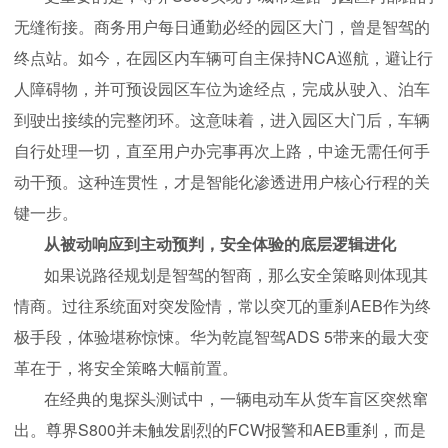
无缝衔接。商务用户每日通勤必经的园区大门，曾是智驾的
终点站。如今，在园区内车辆可自主保持NCA巡航，避让行
人障碍物，并可预设园区车位为途经点，完成从驶入、泊车
到驶出接续的完整闭环。这意味着，进入园区大门后，车辆
自行处理一切，直至用户办完事再次上路，中途无需任何手
动干预。这种连贯性，才是智能化渗透进用户核心行程的关
键一步。
从被动响应到主动预判，安全体验的底层逻辑进化
如果说路径规划是智驾的智商，那么安全策略则体现其
情商。过往系统面对突发险情，常以突兀的重刹AEB作为终
极手段，体验堪称惊悚。华为乾崑智驾ADS 5带来的最大变
革在于，将安全策略大幅前置。
在经典的鬼探头测试中，一辆电动车从货车盲区突然窜
出。尊界S800并未触发剧烈的FCW报警和AEB重刹，而是