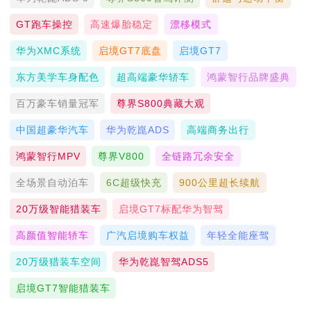
GT跑车操控
高速爆胎稳定
漂移模式
华为XMC系统
启境GT7底盘
启境GT7
东方美学车身配色
超高端豪华轿车
鸿蒙智行品牌盛典
百万豪车销量冠军
尊界S800典藏大观
中国超豪华汽车
华为乾崑ADS
高端商务出行
鸿蒙智行MPV
尊界V800
全链路冗余安全
全场景自动泊车
6C超级快充
900公里超长续航
20万级智能猎装车
启境GT7标配华为智驾
高颜值智能轿车
广汽启境购车权益
年轻全能座驾
20万级猎装车空间
华为乾崑智驾ADS5
启境GT7智能猎装车