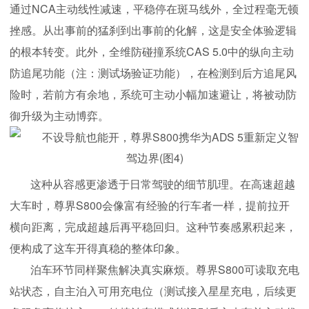
通过NCA主动线性减速，平稳停在斑马线外，全过程毫无顿
挫感。从出事前的猛刹到出事前的化解，这是安全体验逻辑
的根本转变。此外，全维防碰撞系统CAS 5.0中的纵向主动
防追尾功能（注：测试场验证功能），在检测到后方追尾风
险时，若前方有余地，系统可主动小幅加速避让，将被动防
御升级为主动博弈。
这种从容感更渗透于日常驾驶的细节肌理。在高速超越
大车时，尊界S800会像富有经验的行车者一样，提前拉开
横向距离，完成超越后再平稳回归。这种节奏感累积起来，
便构成了这车开得真稳的整体印象。
泊车环节同样聚焦解决真实麻烦。尊界S800可读取充电
站状态，自主泊入可用充电位（测试接入星星充电，后续更