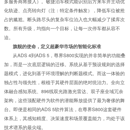
多服务商将接入）。敏捷泊车模式能识别后方来车并主动优
化轨迹、点亮转向灯（注：特定条件触发），降低车位被抢
占的尴尬。断头路尽头的复杂车位泊入也大幅减少了揉库次
数。所有升级，均指向一个目标，让每一次停车都从容不
迫。
旗舰的使命，定义超豪华市场的智能化标准
从ADS 4到ADS 5，尊界S800实现的并非简单的功能叠
加，而是一次底层逻辑的迁移。系统从基于预设规则的选择
题模式，进化到基于环境理解的判断题模式。而这一体验的
独占性与领先性，根植于其硬件层面的绝对统治力。全向立
体融合感知系统、896线双光路激光雷达、双子座全域冗余
架构，这些顶配硬件为软件的潜能释放提供了最为奢侈的舞
台。即便是相同的ADS 5软件算法，在尊界S800这套硬件
体系上，其感知精度、决策速度和场景覆盖能力，均处于该
技术谱系的最尖端。