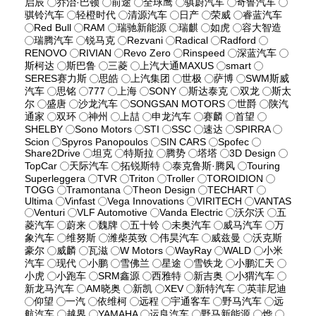
启辰
乔治·巴顿
前途
全球鹰
骐蔚汽车
奇鲁汽车
骐铃汽车
轻橙时代
清源汽车
日产
荣威
睿蓝汽车
Red Bull
RAM
瑞驰新能源
瑞麒
如虎
容大智造
瑞腾汽车
锐马克
Rezvani
Radical
Radford
RENOVO
RIVIAN
Revo Zero
Rinspeed
深蓝汽车
斯柯达
斯巴鲁
三菱
上汽大通MAXUS
smart
SERES赛力斯
思皓
上汽集团
世极
萨博
SWM斯威
汽车
思铭
777
上海
SONY
斯达泰克
双龙
斯太
尔
盛唐
沙龙汽车
SONGSAN MOTORS
世爵
陕汽
通家
双环
神州
上喆
申龙汽车
赛麟
首望
SHELBY
Sono Motors
STI
SSC
速达
SPIRRA
Scion
Spyros Panopoulos
SIN CARS
Spofec
Share2Drive
坦克
特斯拉
腾势
塔塔
3D Design
TopCar
天际汽车
拓锐斯特
泰克鲁斯·腾风
Touring
Superleggera
TVR
Triton
Troller
TOROIDION
TOGG
Tramontana
Theon Design
TECHART
Ultima
Vinfast
Vega Innovations
VIRITECH
VANTAS
Venturi
VLF Automotive
Vanda Electric
沃尔沃
五
菱汽车
蔚来
魏牌
五十铃
未奥汽车
威马汽车
万
象汽车
维努斯
潍柴英致
伟昊汽车
威兹曼
沃克斯
豪尔
威麟
瓦滋
W Motors
WayRay
WALD
小米
汽车
现代
小鹏
雪佛兰
星途
雪铁龙
小鹏汇天
小虎
小跑车
SRM鑫源
西雅特
新吉奥
小猬汽车
新龙马汽车
AM晓奥
新凯
XEV
新特汽车
英菲尼迪
仰望
一汽
依维柯
远程
宇通客车
野马汽车
远
航汽车
越界
YAMAHA
运良汽车
野马新能源
烨