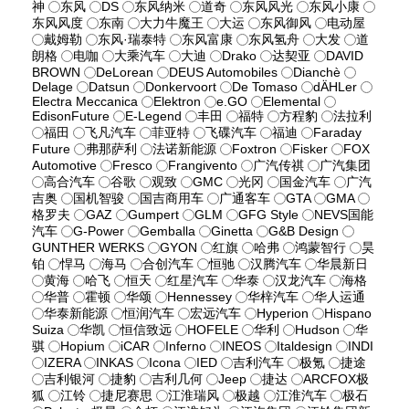
神
东风
DS
东风纳米
道奇
东风风光
东风小康
东风风度
东南
大力牛魔王
大运
东风御风
电动屋
戴姆勒
东风·瑞泰特
东风富康
东风氢舟
大发
道
朗格
电咖
大乘汽车
大迪
Drako
达契亚
DAVID
BROWN
DeLorean
DEUS Automobiles
Dianchè
Delage
Datsun
Donkervoort
De Tomaso
dÄHLer
Electra Meccanica
Elektron
e.GO
Elemental
EdisonFuture
E-Legend
丰田
福特
方程豹
法拉利
福田
飞凡汽车
菲亚特
飞碟汽车
福迪
Faraday
Future
弗那萨利
法诺新能源
Foxtron
Fisker
FOX
Automotive
Fresco
Frangivento
广汽传祺
广汽集团
高合汽车
谷歌
观致
GMC
光冈
国金汽车
广汽
吉奥
国机智骏
国吉商用车
广通客车
GTA
GMA
格罗夫
GAZ
Gumpert
GLM
GFG Style
NEVS国能
汽车
G-Power
Gemballa
Ginetta
G&B Design
GUNTHER WERKS
GYON
红旗
哈弗
鸿蒙智行
昊
铂
悍马
海马
合创汽车
恒驰
汉腾汽车
华晨新日
黄海
哈飞
恒天
红星汽车
华泰
汉龙汽车
海格
华普
霍顿
华颂
Hennessey
华梓汽车
华人运通
华泰新能源
恒润汽车
宏远汽车
Hyperion
Hispano
Suiza
华凯
恒信致远
HOFELE
华利
Hudson
华
骐
Hopium
iCAR
Inferno
INEOS
Italdesign
INDI
IZERA
INKAS
Icona
IED
吉利汽车
极氪
捷途
吉利银河
捷豹
吉利几何
Jeep
捷达
ARCFOX极
狐
江铃
捷尼赛思
江淮瑞风
极越
江淮汽车
极石