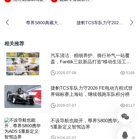
尊界S800典藏大观
捷豹TCS车队力守2026
138.8万元起上市，自主
FE电动方程式世界锦标
旗舰冲击全球超豪华赛
赛上海站，继续领跑车
道
队积分榜
相关推荐
汽车清洁、精细养护、骑行补气一站覆
盖，Fanttik三款新品打造“移动生活工具
箱”
2026-07-08
5168
捷豹TCS车队力守2026 FE电动方程式世
界锦标赛上海站，继续领跑车队积分榜
2026-07-07
6117
不设导航也能开，尊界S800携华为ADS
5重新定义智驾边界
2026-07-07
5578