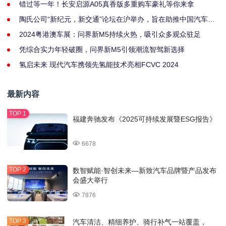
错过等一年！长安启源A05真香版多重购车豪礼等你来拿
陶氏公司“新纪元，新交通”论坛在沪举办，旨在助推中国汽车产
业可持续创新
2024粤港澳车展：问界新M5持续火热，吸引众多观众驻足
凭综合实力年轻破圈，问界新M5引领潮流智驾新选择
氢启未来 现代汽车携领先氢能技术亮相FCVC 2024
最新内容
福建奔驰发布《2025可持续发展暨ESG报告》
6678
数智赋能·智创未来—新致汽车品牌暨产品发布
会盛大举行
7876
汽车清洁、精细养护、骑行补气一站覆盖，