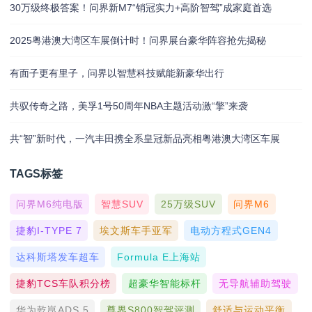
30万级终极答案！问界新M7“销冠实力+高阶智驾”成家庭首选
2025粤港澳大湾区车展倒计时！问界展台豪华阵容抢先揭秘
有面子更有里子，问界以智慧科技赋能新豪华出行
共驭传奇之路，美孚1号50周年NBA主题活动激“擎”来袭
共“智”新时代，一汽丰田携全系皇冠新品亮相粤港澳大湾区车展
TAGS标签
问界M6纯电版
智慧SUV
25万级SUV
问界M6
捷豹I-TYPE 7
埃文斯车手亚军
电动方程式GEN4
达科斯塔发车超车
Formula E上海站
捷豹TCS车队积分榜
超豪华智能标杆
无导航辅助驾驶
华为乾崑ADS 5
尊界S800智驾评测
舒适与运动平衡