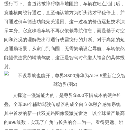
缓行而下。当道路被障碍物草堆阻挡，车辆在轻点油门后，
竟能横向绕行通过，直至确认前方为断头路才平稳停止，并
可通过倒车循迹功能完美退回。这一过程的价值远超技术演
示本身。它意味着车辆不再仅依赖导航信息，而是基于对空
间和路况的理解做出可通行或需绕行的判断。对于高频的短
途通勤场景，从家门到商圈，无需繁琐设定导航，车辆依然
能提供连贯的辅助驾驶，这正是智驾时代懒人福音的具体投
射。
支撑这一漫游能力的，是尊界S800不惜成本的硬件堆
叠。全车36个辅助驾驶传感器构成全向立体融合感知系统，
其中首发的新一代双光路图像级激光雷达，以全球量产最高
的896线数，实现了广角与长焦的合二为一。看得更远、辨