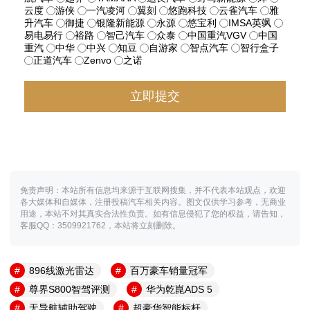
云度
游侠
一汽凌河
翼刻
悠跑科技
云雀汽车
雅
升汽车
御捷
银隆新能源
永源
悠宝利
IMSA英飒
易电易行
裕路
智己汽车
众泰
中国重汽VGV
中国
重汽
中华
中兴
知豆
自游家
智点汽车
智行盒子
正道汽车
Zenvo
之诺
免责声明：本站所有信息均来源于互联网搜集，并不代表本站观点，欢迎
各大媒体和自媒体，注册投稿汽车相关内容。图文仅供学习参考，无商业
用途，本站不对其真实合法性负责。如有信息侵犯了您的权益，请告知，
客服QQ：3509921762，本站将立刻删除。
896线激光雷达
百万豪车销量冠军
尊界S800智驾评测
华为乾崑ADS 5
无导航辅助驾驶
超豪华智能标杆