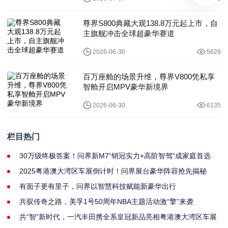
尊界S800典藏大观138.8万元起上市，自
主旗舰冲击全球超豪华赛道
2026-06-30
5629
百万座舱的场景升维，尊界V800凭私享
智舱开启MPV豪华新境界
2026-06-30
6135
栏目热门
30万级终极答案！问界新M7“销冠实力+高阶智驾”成家庭首选
2025粤港澳大湾区车展倒计时！问界展台豪华阵容抢先揭秘
有面子更有里子，问界以智慧科技赋能新豪华出行
共驭传奇之路，美孚1号50周年NBA主题活动激“擎”来袭
共“智”新时代，一汽丰田携全系皇冠新品亮相粤港澳大湾区车展