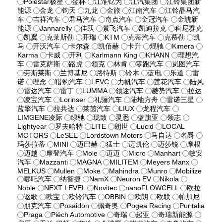
Polestar极星
金杯
江淮钇为
江汽集团
江铃集团新
能源
金龙
钧天
九龙
金旅
江南汽车
江铃晶马汽
车
吉祥汽车
君马汽车
奇点汽车
金冠汽车
金琥新
能源
Jannarelly
佳跃
景飞汽车
凯迪拉克
科尼赛克
凯翼
克莱斯勒
开瑞
KTM
克蒂汽车
克慕勒
凯
马
开沃汽车
卡尔森
凯佰赫
卡升
焜驰
Kimera
Karma
卡威
开利
Karlmann King
KHANN
理想汽
车
雷克萨斯
路虎
领克
林肯
零跑汽车
岚图汽车
劳斯莱斯
兰博基尼
路特斯
铃木
蓝电
乐道
雷
诺
理念
猎豹汽车
LEVC
力帆汽车
莲花汽车
陆风
雷达汽车
雷丁
LUMMA
领途汽车
菱势汽车
拉达
凌宝汽车
Lorinser
礼骊汽车
陆地方舟
雷诺三星
蓝擎汽车
拉共达
莱茵汽车
LIUX
龙程汽车
LIMGENE凌际
绿驰
珑致
灵悉
蓝旗亚
领志
Lightyear
罗夫哈特
LITE
朗世
Lucid
LOCAL
MOTORS
LeSEE
Lordstown Motors
马自达
名爵
玛莎拉蒂
MINI
迈巴赫
猛士
迈凯伦
迈莎锐
摩根
迈越
摩登汽车
Mole
迈迈
Micro
Manhart
敏安
汽车
Mazzanti
MAGNA
MILITEM
Meyers Manx
MELKUS
Mullen
Moke
Mahindra
Munro
Mobilize
哪吒汽车
纳智捷
NamX
Neuron EV
Nikola
Noble
NEXT LEVEL
Novitec
nanoFLOWCELL
欧拉
讴歌
欧宝
欧铃汽车
OBBIN
欧朗
欧联
帕加尼
朋克汽车
Posaidon
佩奇奥
Pogea Racing
Puritalia
Praga
Piëch Automotive
奇瑞
起亚
奇瑞新能源