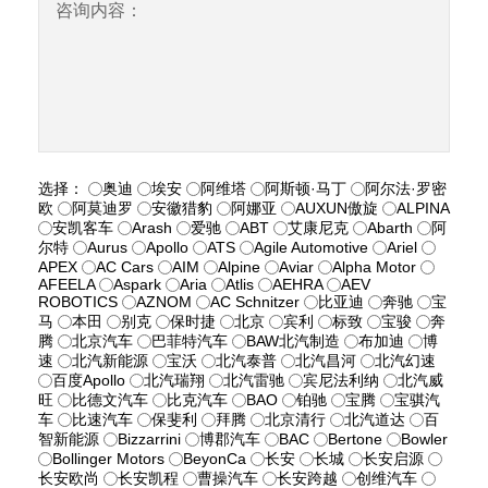
咨询内容：
选择：
奥迪
埃安
阿维塔
阿斯顿·马丁
阿尔法·罗密
欧
阿莫迪罗
安徽猎豹
阿娜亚
AUXUN傲旋
ALPINA
安凯客车
Arash
爱驰
ABT
艾康尼克
Abarth
阿
尔特
Aurus
Apollo
ATS
Agile Automotive
Ariel
APEX
AC Cars
AIM
Alpine
Aviar
Alpha Motor
AFEELA
Aspark
Aria
Atlis
AEHRA
AEV
ROBOTICS
AZNOM
AC Schnitzer
比亚迪
奔驰
宝
马
本田
别克
保时捷
北京
宾利
标致
宝骏
奔
腾
北京汽车
巴菲特汽车
BAW北汽制造
布加迪
博
速
北汽新能源
宝沃
北汽泰普
北汽昌河
北汽幻速
百度Apollo
北汽瑞翔
北汽雷驰
宾尼法利纳
北汽威
旺
比德文汽车
比克汽车
BAO
铂驰
宝腾
宝骐汽
车
比速汽车
保斐利
拜腾
北京清行
北汽道达
百
智新能源
Bizzarrini
博郡汽车
BAC
Bertone
Bowler
Bollinger Motors
BeyonCa
长安
长城
长安启源
长安欧尚
长安凯程
曹操汽车
长安跨越
创维汽车