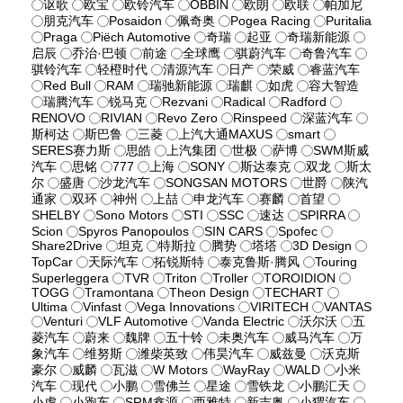
讴歌
欧宝
欧铃汽车
OBBIN
欧朗
欧联
帕加尼
朋克汽车
Posaidon
佩奇奥
Pogea Racing
Puritalia
Praga
Piëch Automotive
奇瑞
起亚
奇瑞新能源
启辰
乔治·巴顿
前途
全球鹰
骐蔚汽车
奇鲁汽车
骐铃汽车
轻橙时代
清源汽车
日产
荣威
睿蓝汽车
Red Bull
RAM
瑞驰新能源
瑞麒
如虎
容大智造
瑞腾汽车
锐马克
Rezvani
Radical
Radford
RENOVO
RIVIAN
Revo Zero
Rinspeed
深蓝汽车
斯柯达
斯巴鲁
三菱
上汽大通MAXUS
smart
SERES赛力斯
思皓
上汽集团
世极
萨博
SWM斯威
汽车
思铭
777
上海
SONY
斯达泰克
双龙
斯太
尔
盛唐
沙龙汽车
SONGSAN MOTORS
世爵
陕汽
通家
双环
神州
上喆
申龙汽车
赛麟
首望
SHELBY
Sono Motors
STI
SSC
速达
SPIRRA
Scion
Spyros Panopoulos
SIN CARS
Spofec
Share2Drive
坦克
特斯拉
腾势
塔塔
3D Design
TopCar
天际汽车
拓锐斯特
泰克鲁斯·腾风
Touring
Superleggera
TVR
Triton
Troller
TOROIDION
TOGG
Tramontana
Theon Design
TECHART
Ultima
Vinfast
Vega Innovations
VIRITECH
VANTAS
Venturi
VLF Automotive
Vanda Electric
沃尔沃
五
菱汽车
蔚来
魏牌
五十铃
未奥汽车
威马汽车
万
象汽车
维努斯
潍柴英致
伟昊汽车
威兹曼
沃克斯
豪尔
威麟
瓦滋
W Motors
WayRay
WALD
小米
汽车
现代
小鹏
雪佛兰
星途
雪铁龙
小鹏汇天
小虎
小跑车
SRM鑫源
西雅特
新吉奥
小猬汽车