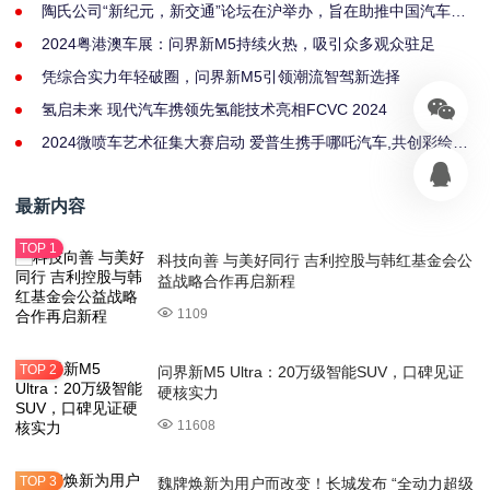
陶氏公司“新纪元，新交通”论坛在沪举办，旨在助推中国汽车产
业可持续创新
2024粤港澳车展：问界新M5持续火热，吸引众多观众驻足
凭综合实力年轻破圈，问界新M5引领潮流智驾新选择
氢启未来 现代汽车携领先氢能技术亮相FCVC 2024
2024微喷车艺术征集大赛启动 爱普生携手哪吒汽车,共创彩绘车
衣新高度
最新内容
科技向善 与美好同行 吉利控股与韩红基金会公
益战略合作再启新程
1109
问界新M5 Ultra：20万级智能SUV，口碑见证
硬核实力
11608
魏牌焕新为用户而改变！长城发布 “全动力超级