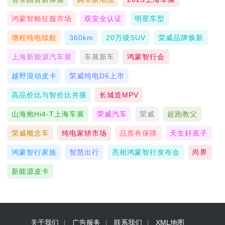
鸿蒙智舱征服市场
双安全认证
明星车型
增程纯电续航
360km
20万级SUV
荣威品牌焕新
上海新能源汽车展
车展新车
鸿蒙智行会
越野混动皮卡
荣威纯电D6上市
高品价比与智价比并驱
长城造MPV
山海炮Hi4-T上海车展
荣威汽车
荣威
超跑教父
荣威概念车
纯电家轿市场
品质有保障
天生好底子
鸿蒙智行家族
智慧出行
亮相鸿蒙智行发布会
尚界
新能源皮卡
关于我们
广告服务
联系我们
XML地图