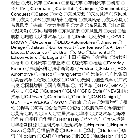
橙仕
成功汽车
Cupra
超境汽车
车驰汽车
昶洧
长江EV
Caterham
Corbellati
Czinger
Continental
Conquest
Canoo
大众
东风奕派
东风风行
东风风
神
东风
DS
东风纳米
道奇
东风风光
东风小康
东风风度
东南
大力牛魔王
大运
东风御风
电动屋
戴姆勒
东风·瑞泰特
东风富康
东风氢舟
大发
道
朗格
电咖
大乘汽车
大迪
Drako
达契亚
DAVID
BROWN
DeLorean
DEUS Automobiles
Dianchè
Delage
Datsun
Donkervoort
De Tomaso
dÄHLer
Electra Meccanica
Elektron
e.GO
Elemental
EdisonFuture
E-Legend
丰田
福特
方程豹
法拉利
福田
飞凡汽车
菲亚特
飞碟汽车
福迪
Faraday
Future
弗那萨利
法诺新能源
Foxtron
Fisker
FOX
Automotive
Fresco
Frangivento
广汽传祺
广汽集团
高合汽车
谷歌
观致
GMC
光冈
国金汽车
广汽
吉奥
国机智骏
国吉商用车
广通客车
GTA
GMA
格罗夫
GAZ
Gumpert
GLM
GFG Style
NEVS国能
汽车
G-Power
Gemballa
Ginetta
G&B Design
GUNTHER WERKS
GYON
红旗
哈弗
鸿蒙智行
昊
铂
悍马
海马
合创汽车
恒驰
汉腾汽车
华晨新日
黄海
哈飞
恒天
红星汽车
华泰
汉龙汽车
海格
华普
霍顿
华颂
Hennessey
华梓汽车
华人运通
华泰新能源
恒润汽车
宏远汽车
Hyperion
Hispano
Suiza
华凯
恒信致远
HOFELE
华利
Hudson
华
骐
Hopium
iCAR
Inferno
INEOS
Italdesign
INDI