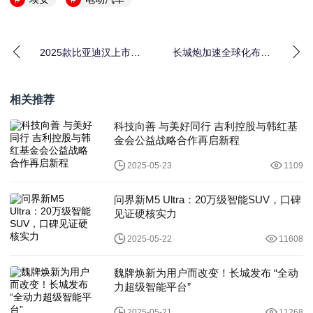
2025款比亚迪汉上市，
长城炮加速全球化布局
16.58 万起售！
户外之王山海炮强势登
陆南非
相关推荐
科技向善 与美好同行 吉利控股与韩红基
金会公益战略合作再启新程
2025-05-23
1109
问界新M5 Ultra：20万级智能SUV，口碑
见证硬核实力
2025-05-22
11608
魏牌焕新为用户而改变！长城发布 “全动
力超级智能平台”
2025-05-21
11268