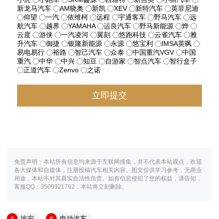
新龙马汽车
AM晓奥
新凯
XEV
新特汽车
英菲尼迪
仰望
一汽
依维柯
远程
宇通客车
野马汽车
远
航汽车
越界
YAMAHA
运良汽车
野马新能源
烨
云度
游侠
一汽凌河
翼刻
悠跑科技
云雀汽车
雅
升汽车
御捷
银隆新能源
永源
悠宝利
IMSA英飒
易电易行
裕路
智己汽车
众泰
中国重汽VGV
中国
重汽
中华
中兴
知豆
自游家
智点汽车
智行盒子
正道汽车
Zenvo
之诺
免责声明：本站所有信息均来源于互联网搜集，并不代表本站观点，欢迎
各大媒体和自媒体，注册投稿汽车相关内容。图文仅供学习参考，无商业
用途，本站不对其真实合法性负责。如有信息侵犯了您的权益，请告知，
客服QQ：3509921762，本站将立刻删除。
埃安
电动汽车