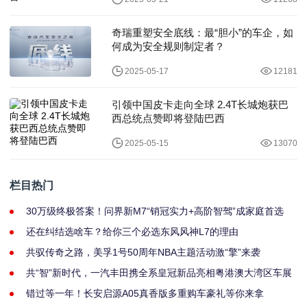
奇瑞重塑安全底线：最“胆小”的车企，如
何成为安全规则制定者？
2025-05-17
12181
引领中国皮卡走向全球 2.4T长城炮获巴
西总统点赞即将登陆巴西
2025-05-15
13070
栏目热门
30万级终极答案！问界新M7“销冠实力+高阶智驾”成家庭首选
还在纠结选啥车？给你三个必选东风风神L7的理由
共驭传奇之路，美孚1号50周年NBA主题活动激“擎”来袭
共“智”新时代，一汽丰田携全系皇冠新品亮相粤港澳大湾区车展
错过等一年！长安启源A05真香版多重购车豪礼等你来拿