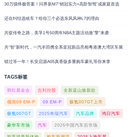
30万级终极答案！问界新M7“销冠实力+高阶智驾”成家庭首选
还在纠结选啥车？给你三个必选东风风神L7的理由
共驭传奇之路，美孚1号50周年NBA主题活动激“擎”来袭
共“智”新时代，一汽丰田携全系皇冠新品亮相粤港澳大湾区车展
错过等一年！长安启源A05真香版多重购车豪礼等你来拿
TAGS标签
韩红基金会
吉利控股
全新蓝山焕新款
领克09 EM-P
09 EM-P
极氪007GT上市
极氪007GT
2025奇瑞汽车
汽车品牌
鸿日汽车
豪华车市场
汽车
2025中国汽车后市场
智享踏青新体验
购车新潮流
2025上海车展