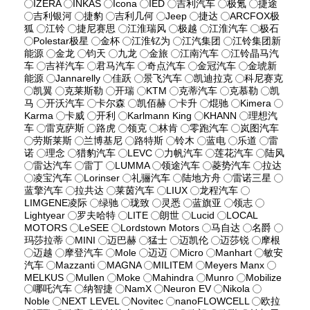
IZERA
INKAS
Icona
IED
吉利汽车
极氪
捷途
吉利银河
捷豹
吉利几何
Jeep
捷达
ARCFOX极
狐
江铃
捷尼赛思
江淮瑞风
极越
江淮汽车
极石
Polestar极星
金杯
江淮钇为
江汽集团
江铃集团新
能源
金龙
钧天
九龙
金旅
江南汽车
江铃晶马汽
车
吉祥汽车
君马汽车
奇点汽车
金冠汽车
金琥新
能源
Jannarelly
佳跃
景飞汽车
凯迪拉克
科尼赛克
凯翼
克莱斯勒
开瑞
KTM
克蒂汽车
克慕勒
凯
马
开沃汽车
卡尔森
凯佰赫
卡升
焜驰
Kimera
Karma
卡威
开利
Karlmann King
KHANN
理想汽
车
雷克萨斯
路虎
领克
林肯
零跑汽车
岚图汽车
劳斯莱斯
兰博基尼
路特斯
铃木
蓝电
乐道
雷
诺
理念
猎豹汽车
LEVC
力帆汽车
莲花汽车
陆风
雷达汽车
雷丁
LUMMA
领途汽车
菱势汽车
拉达
凌宝汽车
Lorinser
礼骊汽车
陆地方舟
雷诺三星
蓝擎汽车
拉共达
莱茵汽车
LIUX
龙程汽车
LIMGENE凌际
绿驰
珑致
灵悉
蓝旗亚
领志
Lightyear
罗夫哈特
LITE
朗世
Lucid
LOCAL
MOTORS
LeSEE
Lordstown Motors
马自达
名爵
玛莎拉蒂
MINI
迈巴赫
猛士
迈凯伦
迈莎锐
摩根
迈越
摩登汽车
Mole
迈迈
Micro
Manhart
敏安
汽车
Mazzanti
MAGNA
MILITEM
Meyers Manx
MELKUS
Mullen
Moke
Mahindra
Munro
Mobilize
哪吒汽车
纳智捷
NamX
Neuron EV
Nikola
Noble
NEXT LEVEL
Novitec
nanoFLOWCELL
欧拉