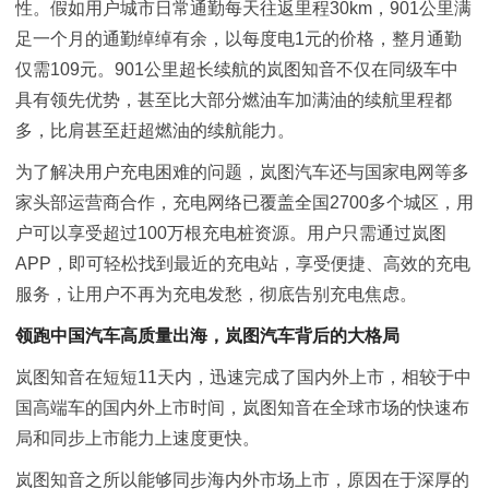
性。假如用户城市日常通勤每天往返里程30km，901公里满
足一个月的通勤绰绰有余，以每度电1元的价格，整月通勤
仅需109元。901公里超长续航的岚图知音不仅在同级车中
具有领先优势，甚至比大部分燃油车加满油的续航里程都
多，比肩甚至赶超燃油的续航能力。
为了解决用户充电困难的问题，岚图汽车还与国家电网等多
家头部运营商合作，充电网络已覆盖全国2700多个城区，用
户可以享受超过100万根充电桩资源。用户只需通过岚图
APP，即可轻松找到最近的充电站，享受便捷、高效的充电
服务，让用户不再为充电发愁，彻底告别充电焦虑。
领跑中国汽车高质量出海，岚图汽车背后的大格局
岚图知音在短短11天内，迅速完成了国内外上市，相较于中
国高端车的国内外上市时间，岚图知音在全球市场的快速布
局和同步上市能力上速度更快。
岚图知音之所以能够同步海内外市场上市，原因在于深厚的