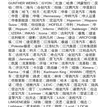
GUNTHER WERKS
GYON
红旗
哈弗
鸿蒙智行
昊
铂
悍马
海马
合创汽车
恒驰
汉腾汽车
华晨新日
黄海
哈飞
恒天
红星汽车
华泰
汉龙汽车
海格
华普
霍顿
华颂
Hennessey
华梓汽车
华人运通
华泰新能源
恒润汽车
宏远汽车
Hyperion
Hispano
Suiza
华凯
恒信致远
HOFELE
华利
Hudson
华
骐
Hopium
iCAR
Inferno
INEOS
Italdesign
INDI
IZERA
INKAS
Icona
IED
吉利汽车
极氪
捷途
吉利银河
捷豹
吉利几何
Jeep
捷达
ARCFOX极
狐
江铃
捷尼赛思
江淮瑞风
极越
江淮汽车
极石
Polestar极星
金杯
江淮钇为
江汽集团
江铃集团新
能源
金龙
钧天
九龙
金旅
江南汽车
江铃晶马汽
车
吉祥汽车
君马汽车
奇点汽车
金冠汽车
金琥新
能源
Jannarelly
佳跃
景飞汽车
凯迪拉克
科尼赛克
凯翼
克莱斯勒
开瑞
KTM
克蒂汽车
克慕勒
凯
马
开沃汽车
卡尔森
凯佰赫
卡升
焜驰
Kimera
Karma
卡威
开利
Karlmann King
KHANN
理想汽
车
雷克萨斯
路虎
领克
林肯
零跑汽车
岚图汽车
劳斯莱斯
兰博基尼
路特斯
铃木
蓝电
乐道
雷
诺
理念
猎豹汽车
LEVC
力帆汽车
莲花汽车
陆风
雷达汽车
雷丁
LUMMA
领途汽车
菱势汽车
拉达
凌宝汽车
Lorinser
礼骊汽车
陆地方舟
雷诺三星
蓝擎汽车
拉共达
莱茵汽车
LIUX
龙程汽车
LIMGENE凌际
绿驰
珑致
灵悉
蓝旗亚
领志
Lightyear
罗夫哈特
LITE
朗世
Lucid
LOCAL