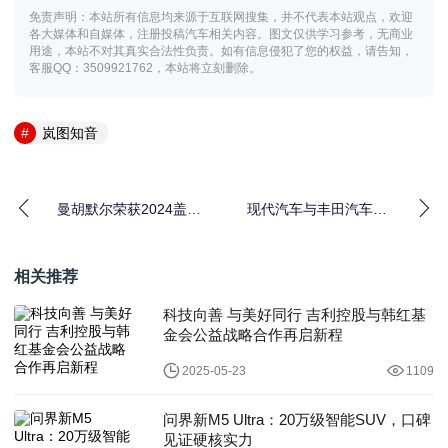
免责声明：本站所有信息均来源于互联网搜集，并不代表本站观点，欢迎
各大媒体和自媒体，注册投稿汽车相关内容。图文仅供学习参考，无商业
用途，本站不对其真实合法性负责。如有信息侵犯了您的权益，请告知，
客服QQ：3509921762，本站将立刻删除。
岚图知音
曼胡默尔荣获2024盖世
现代汽车与丰田汽车联
汽车“金辑奖”中国汽车新
合举办“现代N x 丰田
供应链百强
GAZOO Racing
Festival” 共同促进赛车
相关推荐
文化的发展
科技向善 与美好同行 吉利控股与韩红基
金会公益战略合作再启新程
2025-05-23
1109
问界新M5 Ultra：20万级智能SUV，口碑
见证硬核实力