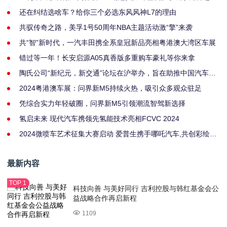
还在纠结选啥车？给你三个必选东风风神L7的理由
共驭传奇之路，美孚1号50周年NBA主题活动激“擎”来袭
共“智”新时代，一汽丰田携全系皇冠新品亮相粤港澳大湾区车展
错过等一年！长安启源A05真香版多重购车豪礼等你来拿
陶氏公司“新纪元，新交通”论坛在沪举办，旨在助推中国汽车产
业可持续创新
2024粤港澳车展：问界新M5持续火热，吸引众多观众驻足
凭综合实力年轻破圈，问界新M5引领潮流智驾新选择
氢启未来 现代汽车携领先氢能技术亮相FCVC 2024
2024微喷车艺术征集大赛启动 爱普生携手哪吒汽车,共创彩绘车
衣新高度
最新内容
科技向善 与美好同行 吉利控股与韩红基金会公
益战略合作再启新程
1109