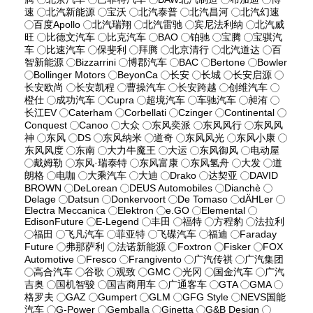
速
北汽新能源
宝沃
北汽泰普
北汽昌河
北汽幻速
百度Apollo
北汽瑞翔
北汽雷驰
宾尼法利纳
北汽威
旺
比德文汽车
比克汽车
BAO
铂驰
宝腾
宝骐汽
车
比速汽车
保斐利
拜腾
北京清行
北汽道达
百
智新能源
Bizzarrini
博郡汽车
BAC
Bertone
Bowler
Bollinger Motors
BeyonCa
长安
长城
长安启源
长安欧尚
长安凯程
曹操汽车
长安跨越
创维汽车
橙仕
成功汽车
Cupra
超境汽车
车驰汽车
昶洧
长江EV
Caterham
Corbellati
Czinger
Continental
Conquest
Canoo
大众
东风奕派
东风风行
东风风
神
东风
DS
东风纳米
道奇
东风风光
东风小康
东风风度
东南
大力牛魔王
大运
东风御风
电动屋
戴姆勒
东风·瑞泰特
东风富康
东风氢舟
大发
道
朗格
电咖
大乘汽车
大迪
Drako
达契亚
DAVID
BROWN
DeLorean
DEUS Automobiles
Dianchè
Delage
Datsun
Donkervoort
De Tomaso
dÄHLer
Electra Meccanica
Elektron
e.GO
Elemental
EdisonFuture
E-Legend
丰田
福特
方程豹
法拉利
福田
飞凡汽车
菲亚特
飞碟汽车
福迪
Faraday
Future
弗那萨利
法诺新能源
Foxtron
Fisker
FOX
Automotive
Fresco
Frangivento
广汽传祺
广汽集团
高合汽车
谷歌
观致
GMC
光冈
国金汽车
广汽
吉奥
国机智骏
国吉商用车
广通客车
GTA
GMA
格罗夫
GAZ
Gumpert
GLM
GFG Style
NEVS国能
汽车
G-Power
Gemballa
Ginetta
G&B Design