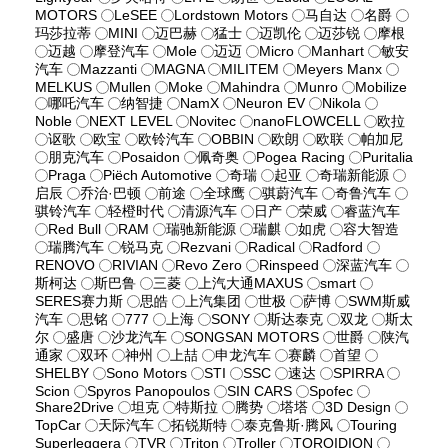
MOTORS
LeSEE
Lordstown Motors
马自达
名爵
玛莎拉蒂
MINI
迈巴赫
猛士
迈凯伦
迈莎锐
摩根
迈越
摩登汽车
Mole
迈迈
Micro
Manhart
敏安
汽车
Mazzanti
MAGNA
MILITEM
Meyers Manx
MELKUS
Mullen
Moke
Mahindra
Munro
Mobilize
哪吒汽车
纳智捷
NamX
Neuron EV
Nikola
Noble
NEXT LEVEL
Novitec
nanoFLOWCELL
欧拉
讴歌
欧宝
欧铃汽车
OBBIN
欧朗
欧联
帕加尼
朋克汽车
Posaidon
佩奇奥
Pogea Racing
Puritalia
Praga
Piëch Automotive
奇瑞
起亚
奇瑞新能源
启辰
乔治·巴顿
前途
全球鹰
骐蔚汽车
奇鲁汽车
骐铃汽车
轻橙时代
清源汽车
日产
荣威
睿蓝汽车
Red Bull
RAM
瑞驰新能源
瑞麒
如虎
容大智造
瑞腾汽车
锐马克
Rezvani
Radical
Radford
RENOVO
RIVIAN
Revo Zero
Rinspeed
深蓝汽车
斯柯达
斯巴鲁
三菱
上汽大通MAXUS
smart
SERES赛力斯
思皓
上汽集团
世极
萨博
SWM斯威
汽车
思铭
777
上海
SONY
斯达泰克
双龙
斯太
尔
盛唐
沙龙汽车
SONGSAN MOTORS
世爵
陕汽
通家
双环
神州
上喆
申龙汽车
赛麟
首望
SHELBY
Sono Motors
STI
SSC
速达
SPIRRA
Scion
Spyros Panopoulos
SIN CARS
Spofec
Share2Drive
坦克
特斯拉
腾势
塔塔
3D Design
TopCar
天际汽车
拓锐斯特
泰克鲁斯·腾风
Touring
Superleggera
TVR
Triton
Troller
TOROIDION