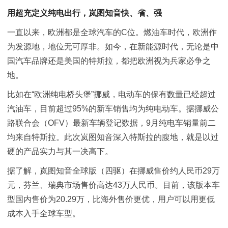
用超充定义纯电出行，岚图知音快、省、强
一直以来，欧洲都是全球汽车的C位。燃油车时代，欧洲作
为发源地，地位无可厚非。如今，在
新能源
时代，无论是中
国汽车品牌还是美国的特斯拉，都把欧洲视为兵家必争之
地。
比如在“欧洲纯电桥头堡”挪威，电动车的保有数量已经超过
汽油车，目前超过95%的
新车
销售均为纯电动车。据挪威公
路联合会（OFV）最新车辆登记数据，9月纯电车销量前二
均来自特斯拉。此次岚图知音深入特斯拉的腹地，就是以过
硬的产品实力与其一决高下。
据了解，岚图知音全球版（四驱）在挪威售价约人民币29万
元，芬兰、瑞典市场售价高达43万人民币。目前，该版本车
型国内售价为20.29万，比海外售价更优，用户可以用更低
成本入手全球车型。