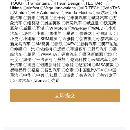
TOGG
Tramontana
Theon Design
TECHART
Ultima
Vinfast
Vega Innovations
VIRITECH
VANTAS
Venturi
VLF Automotive
Vanda Electric
沃尔沃
五
菱汽车
蔚来
魏牌
五十铃
未奥汽车
威马汽车
万
象汽车
维努斯
潍柴英致
伟昊汽车
威兹曼
沃克斯
豪尔
威麟
瓦滋
W Motors
WayRay
WALD
小米
汽车
现代
小鹏
雪佛兰
星途
雪铁龙
小鹏汇天
小虎
小跑车
SRM鑫源
西雅特
新吉奥
小猬汽车
新龙马汽车
AM晓奥
新凯
XEV
新特汽车
英菲尼迪
仰望
一汽
依维柯
远程
宇通客车
野马汽车
远
航汽车
越界
YAMAHA
运良汽车
野马新能源
烨
云度
游侠
一汽凌河
翼刻
悠跑科技
云雀汽车
雅
升汽车
御捷
银隆新能源
永源
悠宝利
IMSA英飒
易电易行
裕路
智己汽车
众泰
中国重汽VGV
中国
重汽
中华
中兴
知豆
自游家
智点汽车
智行盒子
正道汽车
Zenvo
之诺