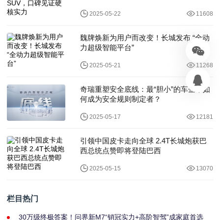
2025-05-22
11608
魏牌焕新为用户而改变！长城发布 “全动
力超级智能平台”
2025-05-21
11268
奇瑞重塑安全底线：最“胆小”的车企，如
何成为安全规则制定者？
2025-05-17
12181
引领中国皮卡走向全球 2.4T长城炮获巴
西总统点赞即将登陆巴西
2025-05-15
13070
栏目热门
30万级终极答案！问界新M7“销冠实力+高阶智驾”成家庭首选