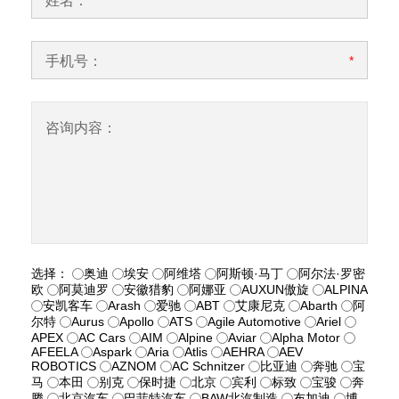
姓名：
手机号：
*
咨询内容：
选择：
奥迪
埃安
阿维塔
阿斯顿·马丁
阿尔法·罗密
欧
阿莫迪罗
安徽猎豹
阿娜亚
AUXUN傲旋
ALPINA
安凯客车
Arash
爱驰
ABT
艾康尼克
Abarth
阿
尔特
Aurus
Apollo
ATS
Agile Automotive
Ariel
APEX
AC Cars
AIM
Alpine
Aviar
Alpha Motor
AFEELA
Aspark
Aria
Atlis
AEHRA
AEV
ROBOTICS
AZNOM
AC Schnitzer
比亚迪
奔驰
宝
马
本田
别克
保时捷
北京
宾利
标致
宝骏
奔
腾
北京汽车
巴菲特汽车
BAW北汽制造
布加迪
博