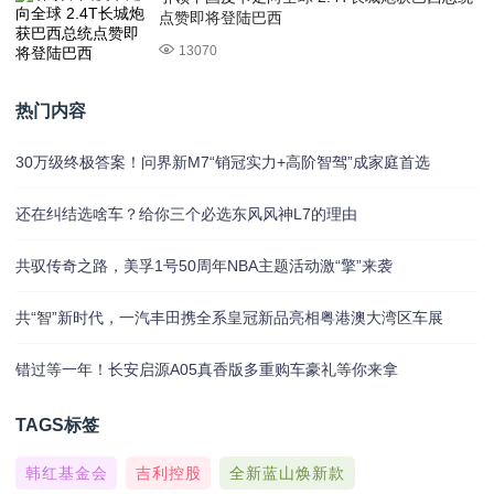
点赞即将登陆巴西
13070
热门内容
30万级终极答案！问界新M7“销冠实力+高阶智驾”成家庭首选
还在纠结选啥车？给你三个必选东风风神L7的理由
共驭传奇之路，美孚1号50周年NBA主题活动激“擎”来袭
共“智”新时代，一汽丰田携全系皇冠新品亮相粤港澳大湾区车展
错过等一年！长安启源A05真香版多重购车豪礼等你来拿
TAGS标签
韩红基金会
吉利控股
全新蓝山焕新款