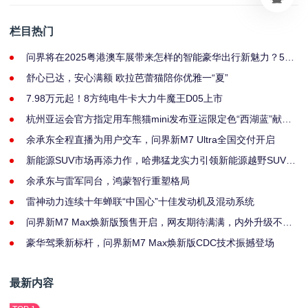
栏目热门
问界将在2025粤港澳车展带来怎样的智能豪华出行新魅力？5月
31日揭晓
舒心已达，安心满额 欧拉芭蕾猫陪你优雅一“夏”
7.98万元起！8方纯电牛卡大力牛魔王D05上市
杭州亚运会官方指定用车熊猫mini发布亚运限定色“西湖蓝”献礼
亚运
余承东全程直播为用户交车，问界新M7 Ultra全国交付开启
新能源SUV市场再添力作，哈弗猛龙实力引领新能源越野SUV新
赛道
余承东与雷军同台，鸿蒙智行重塑格局
雷神动力连续十年蝉联“中国心”十佳发动机及混动系统
问界新M7 Max焕新版预售开启，网友期待满满，内外升级不止
一点点！
豪华驾乘新标杆，问界新M7 Max焕新版CDC技术振撼登场
最新内容