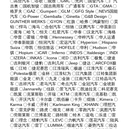
高合汽车
谷歌
观致
GMC
光冈
国金汽车
广汽
吉奥
国机智骏
国吉商用车
广通客车
GTA
GMA
格罗夫
GAZ
Gumpert
GLM
GFG Style
NEVS国能
汽车
G-Power
Gemballa
Ginetta
G&B Design
GUNTHER WERKS
GYON
红旗
哈弗
鸿蒙智行
昊
铂
悍马
海马
合创汽车
恒驰
汉腾汽车
华晨新日
黄海
哈飞
恒天
红星汽车
华泰
汉龙汽车
海格
华普
霍顿
华颂
Hennessey
华梓汽车
华人运通
华泰新能源
恒润汽车
宏远汽车
Hyperion
Hispano
Suiza
华凯
恒信致远
HOFELE
华利
Hudson
华
骐
Hopium
iCAR
Inferno
INEOS
Italdesign
INDI
IZERA
INKAS
Icona
IED
吉利汽车
极氪
捷途
吉利银河
捷豹
吉利几何
Jeep
捷达
ARCFOX极
狐
江铃
捷尼赛思
江淮瑞风
极越
江淮汽车
极石
Polestar极星
金杯
江淮钇为
江汽集团
江铃集团新
能源
金龙
钧天
九龙
金旅
江南汽车
江铃晶马汽
车
吉祥汽车
君马汽车
奇点汽车
金冠汽车
金琥新
能源
Jannarelly
佳跃
景飞汽车
凯迪拉克
科尼赛克
凯翼
克莱斯勒
开瑞
KTM
克蒂汽车
克慕勒
凯
马
开沃汽车
卡尔森
凯佰赫
卡升
焜驰
Kimera
Karma
卡威
开利
Karlmann King
KHANN
理想汽
车
雷克萨斯
路虎
领克
林肯
零跑汽车
岚图汽车
劳斯莱斯
兰博基尼
路特斯
铃木
蓝电
乐道
雷
诺
理念
猎豹汽车
LEVC
力帆汽车
莲花汽车
陆风
雷达汽车
雷丁
LUMMA
领途汽车
菱势汽车
拉达