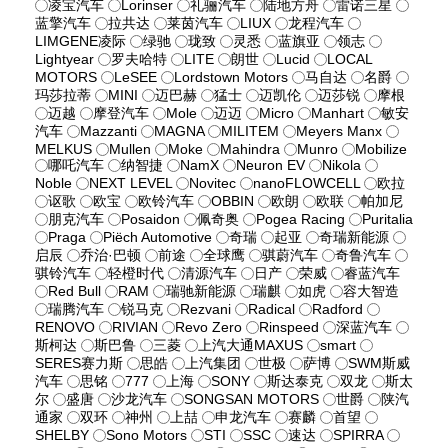
凌宝汽车
Lorinser
礼骊汽车
陆地方舟
雷诺三星
蓝擎汽车
拉共达
莱茵汽车
LIUX
龙程汽车
LIMGENE凌际
绿驰
珑致
灵悉
蓝旗亚
领志
Lightyear
罗夫哈特
LITE
朗世
Lucid
LOCAL
MOTORS
LeSEE
Lordstown Motors
马自达
名爵
玛莎拉蒂
MINI
迈巴赫
猛士
迈凯伦
迈莎锐
摩根
迈越
摩登汽车
Mole
迈迈
Micro
Manhart
敏安
汽车
Mazzanti
MAGNA
MILITEM
Meyers Manx
MELKUS
Mullen
Moke
Mahindra
Munro
Mobilize
哪吒汽车
纳智捷
NamX
Neuron EV
Nikola
Noble
NEXT LEVEL
Novitec
nanoFLOWCELL
欧拉
讴歌
欧宝
欧铃汽车
OBBIN
欧朗
欧联
帕加尼
朋克汽车
Posaidon
佩奇奥
Pogea Racing
Puritalia
Praga
Piëch Automotive
奇瑞
起亚
奇瑞新能源
启辰
乔治·巴顿
前途
全球鹰
骐蔚汽车
奇鲁汽车
骐铃汽车
轻橙时代
清源汽车
日产
荣威
睿蓝汽车
Red Bull
RAM
瑞驰新能源
瑞麒
如虎
容大智造
瑞腾汽车
锐马克
Rezvani
Radical
Radford
RENOVO
RIVIAN
Revo Zero
Rinspeed
深蓝汽车
斯柯达
斯巴鲁
三菱
上汽大通MAXUS
smart
SERES赛力斯
思皓
上汽集团
世极
萨博
SWM斯威
汽车
思铭
777
上海
SONY
斯达泰克
双龙
斯太
尔
盛唐
沙龙汽车
SONGSAN MOTORS
世爵
陕汽
通家
双环
神州
上喆
申龙汽车
赛麟
首望
SHELBY
Sono Motors
STI
SSC
速达
SPIRRA