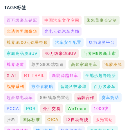
TAGS标签
百万级豪车销冠
中国汽车文化突围
朱朱董事长定制
非遗跨界超豪华
光电云锦汽车内饰
尊界S800云锦星空顶
汽车安全配置
华为途灵平台
家庭高品质SUV
40万级豪华SUV
问界M8焕新上市
尊界论道
尊界S800端智造
高知家庭用车
鸿蒙座舱
X-AT
RT TRAIL
新能源越野车
全地形越野轮胎
战斧系列
掠夺者轮胎
智能科技豪华
百万级豪车
超豪华电动车
896线激光雷达
品牌合作
赛车赞助
PCCA
PGR
外汇交易
WeTrade
1000线
张希
国际标准
OICA
L3自动驾驶
激光雷达