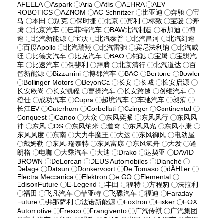
AFEELA
Aspark
Aria
Atlis
AEHRA
AEV
ROBOTICS
AZNOM
AC Schnitzer
比亚迪
奔驰
宝
马
本田
别克
保时捷
北京
宾利
标致
宝骏
奔
腾
北京汽车
巴菲特汽车
BAW北汽制造
布加迪
博
速
北汽新能源
宝沃
北汽泰普
北汽昌河
北汽幻速
百度Apollo
北汽瑞翔
北汽雷驰
宾尼法利纳
北汽威
旺
比德文汽车
比克汽车
BAO
铂驰
宝腾
宝骐汽
车
比速汽车
保斐利
拜腾
北京清行
北汽道达
百
智新能源
Bizzarrini
博郡汽车
BAC
Bertone
Bowler
Bollinger Motors
BeyonCa
长安
长城
长安启源
长安欧尚
长安凯程
曹操汽车
长安跨越
创维汽车
橙仕
成功汽车
Cupra
超境汽车
车驰汽车
昶洧
长江EV
Caterham
Corbellati
Czinger
Continental
Conquest
Canoo
大众
东风奕派
东风风行
东风风
神
东风
DS
东风纳米
道奇
东风风光
东风小康
东风风度
东南
大力牛魔王
大运
东风御风
电动屋
戴姆勒
东风·瑞泰特
东风富康
东风氢舟
大发
道
朗格
电咖
大乘汽车
大迪
Drako
达契亚
DAVID
BROWN
DeLorean
DEUS Automobiles
Dianchè
Delage
Datsun
Donkervoort
De Tomaso
dÄHLer
Electra Meccanica
Elektron
e.GO
Elemental
EdisonFuture
E-Legend
丰田
福特
方程豹
法拉利
福田
飞凡汽车
菲亚特
飞碟汽车
福迪
Faraday
Future
弗那萨利
法诺新能源
Foxtron
Fisker
FOX
Automotive
Fresco
Frangivento
广汽传祺
广汽集团