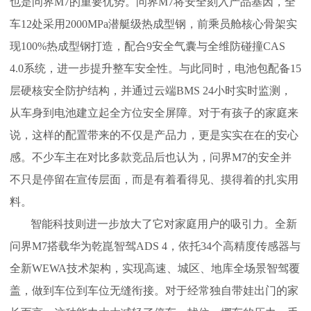
也是问界M7的重要优势。问界M7将安全刻入产品基因，全
车12处采用2000MPa潜艇级热成型钢，前乘员舱核心骨架实
现100%热成型钢打造，配合9安全气囊与全维防碰撞CAS
4.0系统，进一步提升整车安全性。与此同时，电池包配备15
层硬核安全防护结构，并通过云端BMS 24小时实时监测，
从车身到电池建立起全方位安全屏障。对于有孩子的家庭来
说，这样的配置带来的不仅是产品力，更是实实在在的安心
感。不少车主在对比多款竞品后也认为，问界M7的安全并
不只是停留在宣传层面，而是有着看得见、摸得着的扎实用
料。
智能科技则进一步放大了它对家庭用户的吸引力。全新
问界M7搭载华为乾崑智驾ADS 4，依托34个高精度传感器与
全新WEWA技术架构，实现高速、城区、地库全场景智驾覆
盖，做到车位到车位无缝衔接。对于经常独自带娃出门的家