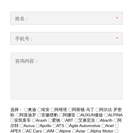
姓名：
*
手机号：
*
咨询内容：
选择：
奥迪
埃安
阿维塔
阿斯顿·马丁
阿尔法·罗密
欧
阿莫迪罗
安徽猎豹
阿娜亚
AUXUN傲旋
ALPINA
安凯客车
Arash
爱驰
ABT
艾康尼克
Abarth
阿
尔特
Aurus
Apollo
ATS
Agile Automotive
Ariel
APEX
AC Cars
AIM
Alpine
Aviar
Alpha Motor