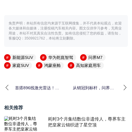
免责声明：本站所有信息均来源于互联网搜集，并不代表本站观点，欢迎
各大媒体和自媒体，注册投稿汽车相关内容。图文仅供学习参考，无商业
用途，本站不对其真实合法性负责。如有信息侵犯了您的权益，请告知，
客服QQ：3509921762，本站将立刻删除。
新能源SUV
华为乾崑智驾
问界M7
家庭SUV
鸿蒙座舱
高知家庭用车
首搭896线激光雷达！尊
从销冠到标杆，问界M8
界S800领衔华为“兄弟
重新回答什么才是更好
连”技术亮剑
的家庭SUV
相关推荐
耗时3个月集结数位非遗传人，尊界车主
把皇家云锦织进了星空顶