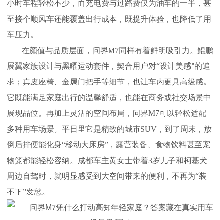
小时车程轻松不少，而充电费与过路费仅为油车的一半，甚
至接个顺风车还能覆盖出行成本，既提升体验，也降低了用
车压力。
在颜值与品质层面，问界M7同样有着鲜明吸引力。鲲鹏
展翼家族设计与黑曜运动套件，契合用户对“设计美感”的追
求；真皮座椅、金属门把手等细节，也让车内更具高级感。
它既能满足家庭出行的温馨舒适，也能在商务或社交场景中
展现品位。再加上灵活的空间布局，问界M7可以轻松适配
多种用车场景。平日里它是精致的城市SUV，到了周末，放
倒后排便能化身“移动大床房”，露营装备、食物饮料甚至宠
物笼都能轻松容纳。成都车主黄女士带着3岁儿子和柯基犬
周边自驾时，就明显感受到大空间带来的便利，不再为“装
不下”发愁。