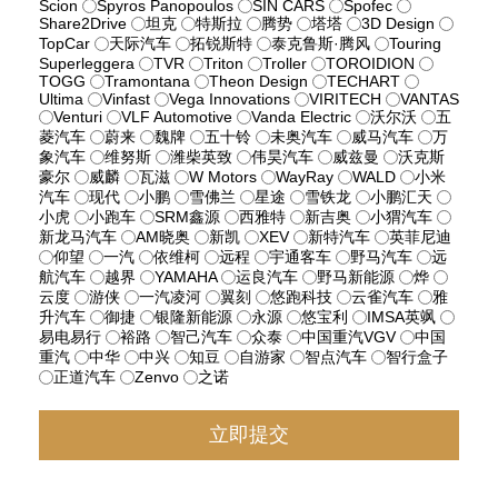
Scion
Spyros Panopoulos
SIN CARS
Spofec
Share2Drive
坦克
特斯拉
腾势
塔塔
3D Design
TopCar
天际汽车
拓锐斯特
泰克鲁斯·腾风
Touring
Superleggera
TVR
Triton
Troller
TOROIDION
TOGG
Tramontana
Theon Design
TECHART
Ultima
Vinfast
Vega Innovations
VIRITECH
VANTAS
Venturi
VLF Automotive
Vanda Electric
沃尔沃
五
菱汽车
蔚来
魏牌
五十铃
未奥汽车
威马汽车
万
象汽车
维努斯
潍柴英致
伟昊汽车
威兹曼
沃克斯
豪尔
威麟
瓦滋
W Motors
WayRay
WALD
小米
汽车
现代
小鹏
雪佛兰
星途
雪铁龙
小鹏汇天
小虎
小跑车
SRM鑫源
西雅特
新吉奥
小猬汽车
新龙马汽车
AM晓奥
新凯
XEV
新特汽车
英菲尼迪
仰望
一汽
依维柯
远程
宇通客车
野马汽车
远
航汽车
越界
YAMAHA
运良汽车
野马新能源
烨
云度
游侠
一汽凌河
翼刻
悠跑科技
云雀汽车
雅
升汽车
御捷
银隆新能源
永源
悠宝利
IMSA英飒
易电易行
裕路
智己汽车
众泰
中国重汽VGV
中国
重汽
中华
中兴
知豆
自游家
智点汽车
智行盒子
正道汽车
Zenvo
之诺