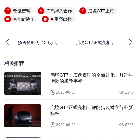
乾崑智驾
广汽华为合作
启境GT7上市
智能猎装车
AI重塑出行
预售价80万-120万元，
启境GT7正式亮相，智
尊界V800开启预售，重
能猎装树立行业新标杆
塑超豪华MPV市场新格
局
相关推荐
启境GT7：底盘表现的全面进化，舒适与
运动的极致平衡
2026-06-30
1240
启境GT7正式亮相，智能猎装树立行业新
标杆
2026-06-29
6708