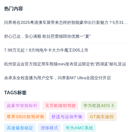
热门内容
问界将在2025粤港澳车展带来怎样的智能豪华出行新魅力？5月31日揭晓
舒心已达，安心满额 欧拉芭蕾猫陪你优雅一“夏”
7.98万元起！8方纯电牛卡大力牛魔王D05上市
杭州亚运会官方指定用车熊猫mini发布亚运限定色“西湖蓝”献礼亚运
余承东全程直播为用户交车，问界新M7 Ultra全国交付开启
TAGS标签
超豪华智能标杆
无导航辅助驾驶
华为乾崑ADS 5
尊界S800智驾评测
舒适与运动平衡
GT跑车操控
高速爆胎稳定
漂移模式
华为XMC系统