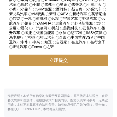
汽车
现代
小鹏
雪佛兰
星途
雪铁龙
小鹏汇天
小虎
小跑车
SRM鑫源
西雅特
新吉奥
小猬汽车
新龙马汽车
AM晓奥
新凯
XEV
新特汽车
英菲尼迪
仰望
一汽
依维柯
远程
宇通客车
野马汽车
远
航汽车
越界
YAMAHA
运良汽车
野马新能源
烨
云度
游侠
一汽凌河
翼刻
悠跑科技
云雀汽车
雅
升汽车
御捷
银隆新能源
永源
悠宝利
IMSA英飒
易电易行
裕路
智己汽车
众泰
中国重汽VGV
中国
重汽
中华
中兴
知豆
自游家
智点汽车
智行盒子
正道汽车
Zenvo
之诺
免责声明：本站所有信息均来源于互联网搜集，并不代表本站观点，欢迎
各大媒体和自媒体，注册投稿汽车相关内容。图文仅供学习参考，无商业
用途，本站不对其真实合法性负责。如有信息侵犯了您的权益，请告知，
客服QQ：3509921762，本站将立刻删除。