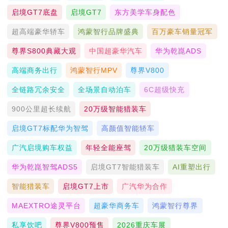
启境GT7底盘
启境GT7
东方美学车身配色
超高端豪华轿车
鸿蒙智行品牌盛典
百万豪车销量冠军
尊界S800典藏大观
中国超豪华汽车
华为乾崑ADS
高端商务出行
鸿蒙智行MPV
尊界V800
全链路冗余安全
全场景自动泊车
6C超级快充
900公里超长续航
20万级智能猎装车
启境GT7标配华为智驾
高颜值智能轿车
广汽启境购车权益
年轻全能座驾
20万级猎装车空间
华为乾崑智驾ADS5
启境GT7智能猎装车
AI重塑出行
智能猎装车
启境GT7上市
广汽华为合作
MAEXTRO途灵平台
超豪华商务车
鸿蒙智行尊界
私享饮吧
尊界V800预售
2026重庆车展