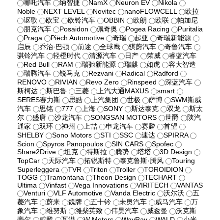
哪吒汽车
纳智捷
NamX
Neuron EV
Nikola
Noble
NEXT LEVEL
Novitec
nanoFLOWCELL
欧拉
讴歌
欧宝
欧铃汽车
OBBIN
欧朗
欧联
帕加尼
朋克汽车
Posaidon
佩奇奥
Pogea Racing
Puritalia
Praga
Piëch Automotive
奇瑞
起亚
奇瑞新能源
启辰
乔治·巴顿
前途
全球鹰
骐蔚汽车
奇鲁汽车
骐铃汽车
轻橙时代
清源汽车
日产
荣威
睿蓝汽车
Red Bull
RAM
瑞驰新能源
瑞麒
如虎
容大智造
瑞腾汽车
锐马克
Rezvani
Radical
Radford
RENOVO
RIVIAN
Revo Zero
Rinspeed
深蓝汽车
斯柯达
斯巴鲁
三菱
上汽大通MAXUS
smart
SERES赛力斯
思皓
上汽集团
世极
萨博
SWM斯威
汽车
思铭
777
上海
SONY
斯达泰克
双龙
斯太
尔
盛唐
沙龙汽车
SONGSAN MOTORS
世爵
陕汽
通家
双环
神州
上喆
申龙汽车
赛麟
首望
SHELBY
Sono Motors
STI
SSC
速达
SPIRRA
Scion
Spyros Panopoulos
SIN CARS
Spofec
Share2Drive
坦克
特斯拉
腾势
塔塔
3D Design
TopCar
天际汽车
拓锐斯特
泰克鲁斯·腾风
Touring
Superleggera
TVR
Triton
Troller
TOROIDION
TOGG
Tramontana
Theon Design
TECHART
Ultima
Vinfast
Vega Innovations
VIRITECH
VANTAS
Venturi
VLF Automotive
Vanda Electric
沃尔沃
五
菱汽车
蔚来
魏牌
五十铃
未奥汽车
威马汽车
万
象汽车
维努斯
潍柴英致
伟昊汽车
威兹曼
沃克斯
豪尔
威麟
瓦滋
W Motors
WayRay
WALD
小米