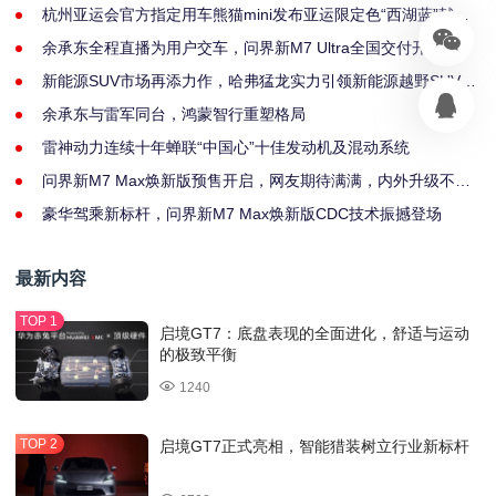
杭州亚运会官方指定用车熊猫mini发布亚运限定色“西湖蓝”献礼
亚运
余承东全程直播为用户交车，问界新M7 Ultra全国交付开启
新能源SUV市场再添力作，哈弗猛龙实力引领新能源越野SUV新
赛道
余承东与雷军同台，鸿蒙智行重塑格局
雷神动力连续十年蝉联“中国心”十佳发动机及混动系统
问界新M7 Max焕新版预售开启，网友期待满满，内外升级不止
一点点！
豪华驾乘新标杆，问界新M7 Max焕新版CDC技术振撼登场
最新内容
启境GT7：底盘表现的全面进化，舒适与运动
的极致平衡
1240
启境GT7正式亮相，智能猎装树立行业新标杆