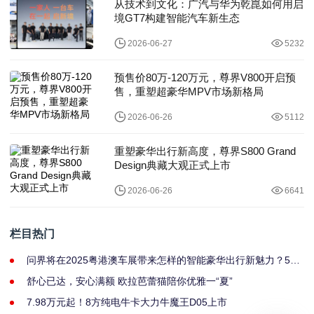
从技术到文化：广汽与华为乾崑如何用启
境GT7构建智能汽车新生态
2026-06-27
5232
预售价80万-120万元，尊界V800开启预
售，重塑超豪华MPV市场新格局
2026-06-26
5112
重塑豪华出行新高度，尊界S800 Grand
Design典藏大观正式上市
2026-06-26
6641
栏目热门
问界将在2025粤港澳车展带来怎样的智能豪华出行新魅力？5月
31日揭晓
舒心已达，安心满额 欧拉芭蕾猫陪你优雅一“夏”
7.98万元起！8方纯电牛卡大力牛魔王D05上市