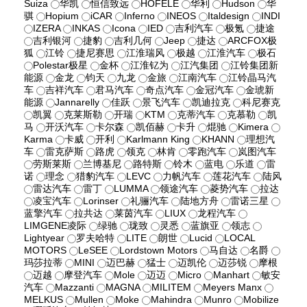
Suiza
华凯
恒信致远
HOFELE
华利
Hudson
华
骐
Hopium
iCAR
Inferno
INEOS
Italdesign
INDI
IZERA
INKAS
Icona
IED
吉利汽车
极氪
捷途
吉利银河
捷豹
吉利几何
Jeep
捷达
ARCFOX极
狐
江铃
捷尼赛思
江淮瑞风
极越
江淮汽车
极石
Polestar极星
金杯
江淮钇为
江汽集团
江铃集团新
能源
金龙
钧天
九龙
金旅
江南汽车
江铃晶马汽
车
吉祥汽车
君马汽车
奇点汽车
金冠汽车
金琥新
能源
Jannarelly
佳跃
景飞汽车
凯迪拉克
科尼赛克
凯翼
克莱斯勒
开瑞
KTM
克蒂汽车
克慕勒
凯
马
开沃汽车
卡尔森
凯佰赫
卡升
焜驰
Kimera
Karma
卡威
开利
Karlmann King
KHANN
理想汽
车
雷克萨斯
路虎
领克
林肯
零跑汽车
岚图汽车
劳斯莱斯
兰博基尼
路特斯
铃木
蓝电
乐道
雷
诺
理念
猎豹汽车
LEVC
力帆汽车
莲花汽车
陆风
雷达汽车
雷丁
LUMMA
领途汽车
菱势汽车
拉达
凌宝汽车
Lorinser
礼骊汽车
陆地方舟
雷诺三星
蓝擎汽车
拉共达
莱茵汽车
LIUX
龙程汽车
LIMGENE凌际
绿驰
珑致
灵悉
蓝旗亚
领志
Lightyear
罗夫哈特
LITE
朗世
Lucid
LOCAL
MOTORS
LeSEE
Lordstown Motors
马自达
名爵
玛莎拉蒂
MINI
迈巴赫
猛士
迈凯伦
迈莎锐
摩根
迈越
摩登汽车
Mole
迈迈
Micro
Manhart
敏安
汽车
Mazzanti
MAGNA
MILITEM
Meyers Manx
MELKUS
Mullen
Moke
Mahindra
Munro
Mobilize