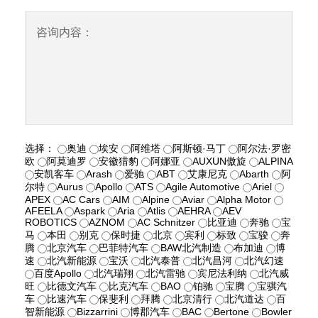
咨询内容：
选择：
奥迪
埃安
阿维塔
阿斯顿·马丁
阿尔法·罗密
欧
阿莫迪罗
安徽猎豹
阿娜亚
AUXUN傲旋
ALPINA
安凯客车
Arash
爱驰
ABT
艾康尼克
Abarth
阿
尔特
Aurus
Apollo
ATS
Agile Automotive
Ariel
APEX
AC Cars
AIM
Alpine
Aviar
Alpha Motor
AFEELA
Aspark
Aria
Atlis
AEHRA
AEV
ROBOTICS
AZNOM
AC Schnitzer
比亚迪
奔驰
宝
马
本田
别克
保时捷
北京
宾利
标致
宝骏
奔
腾
北京汽车
巴菲特汽车
BAW北汽制造
布加迪
博
速
北汽新能源
宝沃
北汽泰普
北汽昌河
北汽幻速
百度Apollo
北汽瑞翔
北汽雷驰
宾尼法利纳
北汽威
旺
比德文汽车
比克汽车
BAO
铂驰
宝腾
宝骐汽
车
比速汽车
保斐利
拜腾
北京清行
北汽道达
百
智新能源
Bizzarrini
博郡汽车
BAC
Bertone
Bowler