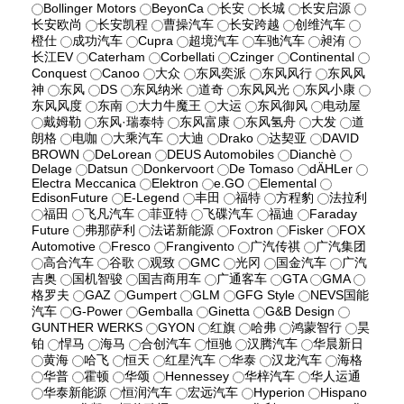
Bollinger Motors
BeyonCa
长安
长城
长安启源
长安欧尚
长安凯程
曹操汽车
长安跨越
创维汽车
橙仕
成功汽车
Cupra
超境汽车
车驰汽车
昶洧
长江EV
Caterham
Corbellati
Czinger
Continental
Conquest
Canoo
大众
东风奕派
东风风行
东风风
神
东风
DS
东风纳米
道奇
东风风光
东风小康
东风风度
东南
大力牛魔王
大运
东风御风
电动屋
戴姆勒
东风·瑞泰特
东风富康
东风氢舟
大发
道
朗格
电咖
大乘汽车
大迪
Drako
达契亚
DAVID
BROWN
DeLorean
DEUS Automobiles
Dianchè
Delage
Datsun
Donkervoort
De Tomaso
dÄHLer
Electra Meccanica
Elektron
e.GO
Elemental
EdisonFuture
E-Legend
丰田
福特
方程豹
法拉利
福田
飞凡汽车
菲亚特
飞碟汽车
福迪
Faraday
Future
弗那萨利
法诺新能源
Foxtron
Fisker
FOX
Automotive
Fresco
Frangivento
广汽传祺
广汽集团
高合汽车
谷歌
观致
GMC
光冈
国金汽车
广汽
吉奥
国机智骏
国吉商用车
广通客车
GTA
GMA
格罗夫
GAZ
Gumpert
GLM
GFG Style
NEVS国能
汽车
G-Power
Gemballa
Ginetta
G&B Design
GUNTHER WERKS
GYON
红旗
哈弗
鸿蒙智行
昊
铂
悍马
海马
合创汽车
恒驰
汉腾汽车
华晨新日
黄海
哈飞
恒天
红星汽车
华泰
汉龙汽车
海格
华普
霍顿
华颂
Hennessey
华梓汽车
华人运通
华泰新能源
恒润汽车
宏远汽车
Hyperion
Hispano