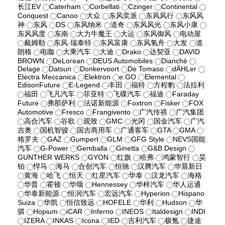
长江EV
Caterham
Corbellati
Czinger
Continental
Conquest
Canoo
大众
东风奕派
东风风行
东风风
神
东风
DS
东风纳米
道奇
东风风光
东风小康
东风风度
东南
大力牛魔王
大运
东风御风
电动屋
戴姆勒
东风·瑞泰特
东风富康
东风氢舟
大发
道
朗格
电咖
大乘汽车
大迪
Drako
达契亚
DAVID
BROWN
DeLorean
DEUS Automobiles
Dianchè
Delage
Datsun
Donkervoort
De Tomaso
dÄHLer
Electra Meccanica
Elektron
e.GO
Elemental
EdisonFuture
E-Legend
丰田
福特
方程豹
法拉利
福田
飞凡汽车
菲亚特
飞碟汽车
福迪
Faraday
Future
弗那萨利
法诺新能源
Foxtron
Fisker
FOX
Automotive
Fresco
Frangivento
广汽传祺
广汽集团
高合汽车
谷歌
观致
GMC
光冈
国金汽车
广汽
吉奥
国机智骏
国吉商用车
广通客车
GTA
GMA
格罗夫
GAZ
Gumpert
GLM
GFG Style
NEVS国能
汽车
G-Power
Gemballa
Ginetta
G&B Design
GUNTHER WERKS
GYON
红旗
哈弗
鸿蒙智行
昊
铂
悍马
海马
合创汽车
恒驰
汉腾汽车
华晨新日
黄海
哈飞
恒天
红星汽车
华泰
汉龙汽车
海格
华普
霍顿
华颂
Hennessey
华梓汽车
华人运通
华泰新能源
恒润汽车
宏远汽车
Hyperion
Hispano
Suiza
华凯
恒信致远
HOFELE
华利
Hudson
华
骐
Hopium
iCAR
Inferno
INEOS
Italdesign
INDI
IZERA
INKAS
Icona
IED
吉利汽车
极氪
捷途