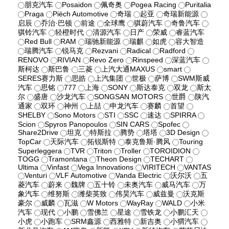
朋克汽车
Posaidon
佩奇奥
Pogea Racing
Puritalia
Praga
Piëch Automotive
奇瑞
起亚
奇瑞新能源
启辰
乔治·巴顿
前途
全球鹰
骐蔚汽车
奇鲁汽车
骐铃汽车
轻橙时代
清源汽车
日产
荣威
睿蓝汽车
Red Bull
RAM
瑞驰新能源
瑞麒
如虎
容大智造
瑞腾汽车
锐马克
Rezvani
Radical
Radford
RENOVO
RIVIAN
Revo Zero
Rinspeed
深蓝汽车
斯柯达
斯巴鲁
三菱
上汽大通MAXUS
smart
SERES赛力斯
思皓
上汽集团
世极
萨博
SWM斯威
汽车
思铭
777
上海
SONY
斯达泰克
双龙
斯太
尔
盛唐
沙龙汽车
SONGSAN MOTORS
世爵
陕汽
通家
双环
神州
上喆
申龙汽车
赛麟
首望
SHELBY
Sono Motors
STI
SSC
速达
SPIRRA
Scion
Spyros Panopoulos
SIN CARS
Spofec
Share2Drive
坦克
特斯拉
腾势
塔塔
3D Design
TopCar
天际汽车
拓锐斯特
泰克鲁斯·腾风
Touring
Superleggera
TVR
Triton
Troller
TOROIDION
TOGG
Tramontana
Theon Design
TECHART
Ultima
Vinfast
Vega Innovations
VIRITECH
VANTAS
Venturi
VLF Automotive
Vanda Electric
沃尔沃
五
菱汽车
蔚来
魏牌
五十铃
未奥汽车
威马汽车
万
象汽车
维努斯
潍柴英致
伟昊汽车
威兹曼
沃克斯
豪尔
威麟
瓦滋
W Motors
WayRay
WALD
小米
汽车
现代
小鹏
雪佛兰
星途
雪铁龙
小鹏汇天
小虎
小跑车
SRM鑫源
西雅特
新吉奥
小猬汽车