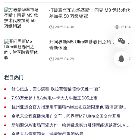
打破豪华车市场垄断！问界 M9 凭技术代
差加冕 50 万级销冠
2025-04-30
15184
开问界新M5 Ultra奔赴春日之约，智享踏
青新体验
2025-04-29
11527
栏目热门
舒心已达，安心满额 欧拉芭蕾猫陪你优雅一“夏”
7.98万元起！8方纯电牛卡大力牛魔王D05上市
杭州亚运会官方指定用车熊猫mini发布亚运限定色“西湖蓝”献礼
亚运
余承东全程直播为用户交车，问界新M7 Ultra全国交付开启
新能源SUV市场再添力作，哈弗猛龙实力引领新能源越野SUV新
赛道
余承东与雷军同台，鸿蒙智行重塑格局