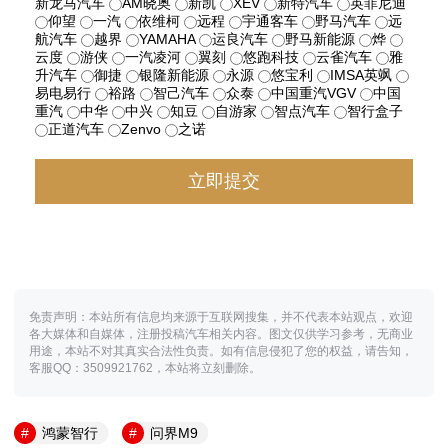
新龙马汽车
AM晓奥
新凯
XEV
新特汽车
英菲尼迪
仰望
一汽
依维柯
远程
宇通客车
野马汽车
远
航汽车
越界
YAMAHA
运良汽车
野马新能源
烨
云度
游侠
一汽凌河
翼刻
悠跑科技
云雀汽车
雅
升汽车
御捷
银隆新能源
永源
悠宝利
IMSA英飒
易电易行
裕路
智己汽车
众泰
中国重汽VGV
中国
重汽
中华
中兴
知豆
自游家
智点汽车
智行盒子
正道汽车
Zenvo
之诺
免责声明：本站所有信息均来源于互联网搜集，并不代表本站观点，欢迎
各大媒体和自媒体，注册投稿汽车相关内容。图文仅供学习参考，无商业
用途，本站不对其真实合法性负责。如有信息侵犯了您的权益，请告知，
客服QQ：3509921762，本站将立刻删除。
鸿蒙智行
问界M9