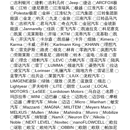
吉利银河
捷豹
吉利几何
Jeep
捷达
ARCFOX极
狐
江铃
捷尼赛思
江淮瑞风
极越
江淮汽车
极石
Polestar极星
金杯
江淮钇为
江汽集团
江铃集团新
能源
金龙
钧天
九龙
金旅
江南汽车
江铃晶马汽
车
吉祥汽车
君马汽车
奇点汽车
金冠汽车
金琥新
能源
Jannarelly
佳跃
景飞汽车
凯迪拉克
科尼赛克
凯翼
克莱斯勒
开瑞
KTM
克蒂汽车
克慕勒
凯
马
开沃汽车
卡尔森
凯佰赫
卡升
焜驰
Kimera
Karma
卡威
开利
Karlmann King
KHANN
理想汽
车
雷克萨斯
路虎
领克
林肯
零跑汽车
岚图汽车
劳斯莱斯
兰博基尼
路特斯
铃木
蓝电
乐道
雷
诺
理念
猎豹汽车
LEVC
力帆汽车
莲花汽车
陆风
雷达汽车
雷丁
LUMMA
领途汽车
菱势汽车
拉达
凌宝汽车
Lorinser
礼骊汽车
陆地方舟
雷诺三星
蓝擎汽车
拉共达
莱茵汽车
LIUX
龙程汽车
LIMGENE凌际
绿驰
珑致
灵悉
蓝旗亚
领志
Lightyear
罗夫哈特
LITE
朗世
Lucid
LOCAL
MOTORS
LeSEE
Lordstown Motors
马自达
名爵
玛莎拉蒂
MINI
迈巴赫
猛士
迈凯伦
迈莎锐
摩根
迈越
摩登汽车
Mole
迈迈
Micro
Manhart
敏安
汽车
Mazzanti
MAGNA
MILITEM
Meyers Manx
MELKUS
Mullen
Moke
Mahindra
Munro
Mobilize
哪吒汽车
纳智捷
NamX
Neuron EV
Nikola
Noble
NEXT LEVEL
Novitec
nanoFLOWCELL
欧拉
讴歌
欧宝
欧铃汽车
OBBIN
欧朗
欧联
帕加尼