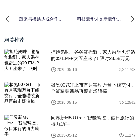
蔚来与极越达成合作，
科技豪华才是新豪华！
全国换电站突破2500
拥有百变空间，问界M9
座！
大五座定义奢华新生活
相关推荐
拒绝奶味，爸爸能撒野，家人乘坐也舒适
的09 EM-P大五座来了! 限时23.58万元
2025-05-16
11703
极氪007GT上市首月实现万台下线交付，
全能猎装新品再获市场追捧
2025-05-15
12562
问界新M5 Ultra：智能驾控，假日旅行的
得力助手
2025-05-12
11277