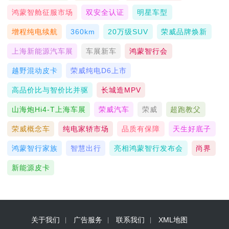
鸿蒙智舱征服市场
双安全认证
明星车型
增程纯电续航
360km
20万级SUV
荣威品牌焕新
上海新能源汽车展
车展新车
鸿蒙智行会
越野混动皮卡
荣威纯电D6上市
高品价比与智价比并驱
长城造MPV
山海炮Hi4-T上海车展
荣威汽车
荣威
超跑教父
荣威概念车
纯电家轿市场
品质有保障
天生好底子
鸿蒙智行家族
智慧出行
亮相鸿蒙智行发布会
尚界
新能源皮卡
关于我们
广告服务
联系我们
XML地图