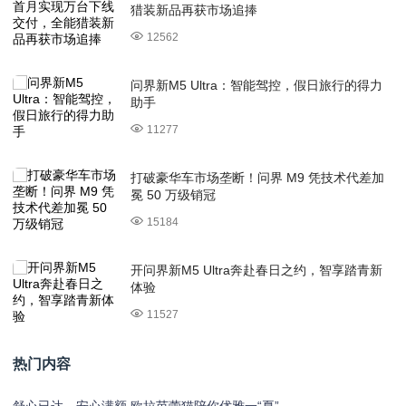
猎装新品再获市场追捧
12562
问界新M5 Ultra：智能驾控，假日旅行的得力
助手
11277
打破豪华车市场垄断！问界 M9 凭技术代差加
冕 50 万级销冠
15184
开问界新M5 Ultra奔赴春日之约，智享踏青新
体验
11527
热门内容
舒心已达，安心满额 欧拉芭蕾猫陪你优雅一“夏”