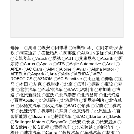
选择：
奥迪
埃安
阿维塔
阿斯顿·马丁
阿尔法·罗密
欧
阿莫迪罗
安徽猎豹
阿娜亚
AUXUN傲旋
ALPINA
安凯客车
Arash
爱驰
ABT
艾康尼克
Abarth
阿
尔特
Aurus
Apollo
ATS
Agile Automotive
Ariel
APEX
AC Cars
AIM
Alpine
Aviar
Alpha Motor
AFEELA
Aspark
Aria
Atlis
AEHRA
AEV
ROBOTICS
AZNOM
AC Schnitzer
比亚迪
奔驰
宝
马
本田
别克
保时捷
北京
宾利
标致
宝骏
奔
腾
北京汽车
巴菲特汽车
BAW北汽制造
布加迪
博
速
北汽新能源
宝沃
北汽泰普
北汽昌河
北汽幻速
百度Apollo
北汽瑞翔
北汽雷驰
宾尼法利纳
北汽威
旺
比德文汽车
比克汽车
BAO
铂驰
宝腾
宝骐汽
车
比速汽车
保斐利
拜腾
北京清行
北汽道达
百
智新能源
Bizzarrini
博郡汽车
BAC
Bertone
Bowler
Bollinger Motors
BeyonCa
长安
长城
长安启源
长安欧尚
长安凯程
曹操汽车
长安跨越
创维汽车
橙仕
成功汽车
Cupra
超境汽车
车驰汽车
昶洧