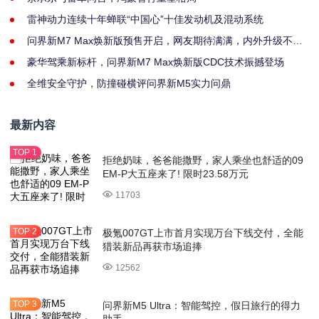
雷神动力连续十年蝉联“中国心”十佳发动机及混动系统
问界新M7 Max焕新版预售开启，网友期待满满，内外升级不止
一点点！
豪华驾乘新标杆，问界新M7 Max焕新版CDC技术振撼登场
全维安全守护，防撞碰横评问界新M5实力问鼎
最新内容
拒绝奶味，爸爸能撒野，家人乘坐也舒适的09
EM-P大五座来了! 限时23.58万元
11703
极氪007GT上市首月实现万台下线交付，全能
猎装新品再获市场追捧
12562
问界新M5 Ultra：智能驾控，假日旅行的得力
助手