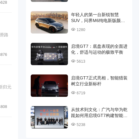
5628
年轻人的第一台新锐智慧
SUV，问界M6纯电新版颜值
与实力并存
1280
滑路
启境GT7：底盘表现的全面进
化，舒适与运动的极致平衡
3876
5613
启境GT7正式亮相，智能猎装
树立行业新标杆
新归元
6719
4808
从技术到文化：广汽与华为乾
崑如何用启境GT7构建智能汽
车新生态
5238