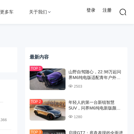
登录
注册
更多车
关于我们
最新内容
山野自驾随心，22.98万起问
界M6纯电版适配青年户外出
行
2503
.
年轻人的第一台新锐智慧
SUV，问界M6纯电新版颜值
与实力并存
1280
1366
启境GT7：底盘表现的全面进