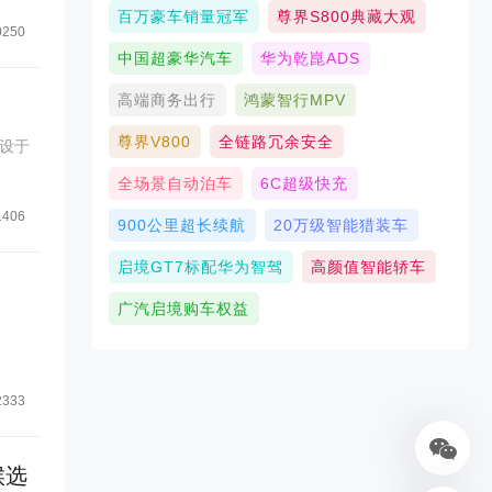
百万豪车销量冠军
尊界S800典藏大观
0250
中国超豪华汽车
华为乾崑ADS
高端商务出行
鸿蒙智行MPV
尊界V800
全链路冗余安全
场设于
全场景自动泊车
6C超级快充
1406
900公里超长续航
20万级智能猎装车
启境GT7标配华为智驾
高颜值智能轿车
广汽启境购车权益
2333
候选