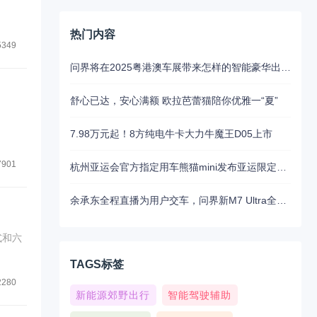
热门内容
5349
问界将在2025粤港澳车展带来怎样的智能豪华出行新魅力？5月31日揭晓
舒心已达，安心满额 欧拉芭蕾猫陪你优雅一“夏”
7.98万元起！8方纯电牛卡大力牛魔王D05上市
7901
杭州亚运会官方指定用车熊猫mini发布亚运限定色“西湖蓝”献礼亚运
余承东全程直播为用户交车，问界新M7 Ultra全国交付开启
式和六
TAGS标签
2280
新能源郊野出行
智能驾驶辅助