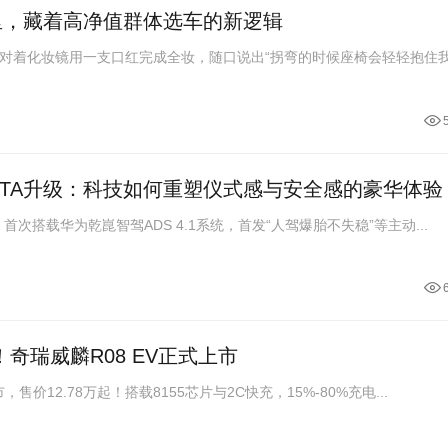
0里，藏着高净值群体选车的新逻辑
对着化妆镜用一支口红完成全妆，随口说出“拐弯的时候座椅会轻轻抱住我
春OTA升级：科技如何重塑仪式感与安全感的豪华体验
，首次搭载华为乾崑智驾ADS 4.1系统，首发“人驾爆胎不失稳”等主动...
奇瑞威麟R08 EV正式上市
，售价12.78万起！搭载8155芯片与2C快充，15%-80%充电...