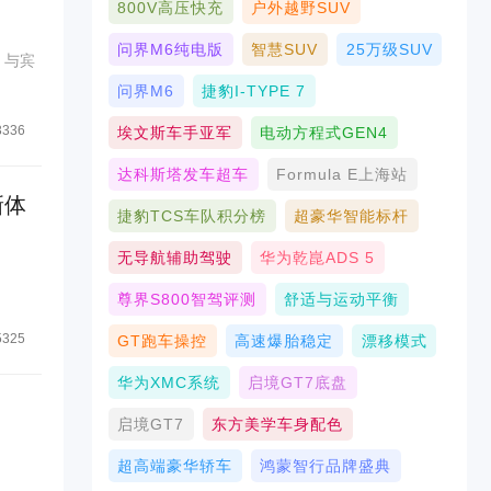
800V高压快充
户外越野SUV
问界M6纯电版
智慧SUV
25万级SUV
，与宾
问界M6
捷豹I-TYPE 7
3336
埃文斯车手亚军
电动方程式GEN4
达科斯塔发车超车
Formula E上海站
新体
捷豹TCS车队积分榜
超豪华智能标杆
无导航辅助驾驶
华为乾崑ADS 5
尊界S800智驾评测
舒适与运动平衡
5325
GT跑车操控
高速爆胎稳定
漂移模式
华为XMC系统
启境GT7底盘
启境GT7
东方美学车身配色
超高端豪华轿车
鸿蒙智行品牌盛典