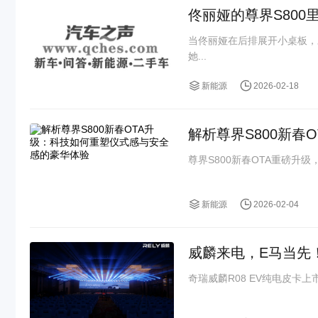
佟丽娅的尊界S80
当佟丽娅在后排展开小桌板，
她...
新能源
2026-02-18
解析尊界S800新
尊界S800新春OTA重磅升级
新能源
2026-02-04
威麟来电，E马当先！
奇瑞威麟R08 EV纯电皮卡上市