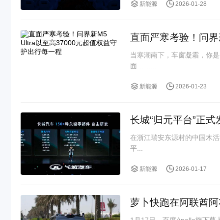
新能源
2026-01-28
直面严寒考验！问界新M
当寒潮南下，车窗凝霜，你是
面……...
新能源
2026-01-23
长城“归元平台”正
在浙江瑞安东源村的中国木活
平...
新能源
2026-01-17
萝卜快跑在阿联酋阿
1月17日，百度Apollo旗