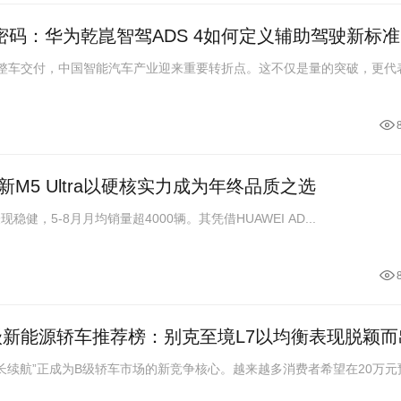
密码：华为乾崑智驾ADS 4如何定义辅助驾驶新标准
辆整车交付，中国智能汽车产业迎来重要转折点。这不仅是量的突破，更代
M5 Ultra以硬核实力成为年终品质之选
表现稳健，5-8月月均销量超4000辆。其凭借HUAWEI AD...
B级新能源轿车推荐榜：别克至境L7以均衡表现脱颖而
长续航”正成为B级轿车市场的新竞争核心。越来越多消费者希望在20万元预算