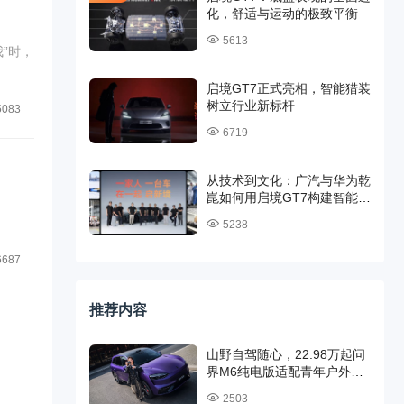
化，舒适与运动的极致平衡
5613
”时，
启境GT7正式亮相，智能猎装
树立行业新标杆
5083
6719
从技术到文化：广汽与华为乾
崑如何用启境GT7构建智能汽
车新生态
5238
6687
推荐内容
山野自驾随心，22.98万起问
界M6纯电版适配青年户外出
行
2503