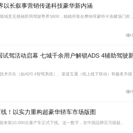
！尊界以长叙事营销传递科技豪华新内涵
领域意见领袖郭局驾驶尊界S800，稳稳停靠在摩纳哥蒙特卡洛赌场门前
试驾活动启幕 七城千余用户解锁ADS 4辅助驾驶
技术共生（如ADS 4智驾系统）、渠道互通（线上线下联动）和服务升级
产下线！以实力重构超豪华轿车市场版图
00迎来第10,000台量产车正式下线。这一数字，在中国品牌百万级超...