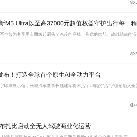
5 Ultra以至高37000元超值权益守护出行每一程
否也曾为冬季用车而皱起眉头？冰冷的座椅、焦虑的续航、战战兢兢的湿
式发布！打造全球首个原生AI全动力平台
字印刷展示馆，长城汽车董事长魏建军将木活字印刷的“活”字理念融入全
布扎比启动全无人驾驶商业化运营
下萝卜快跑与阿联酋AutoGo在阿布扎比亚斯岛启动中东首个全无人驾驶商...