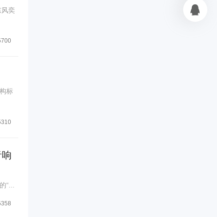
东风奕
5700
构标
5310
音响
...
5358