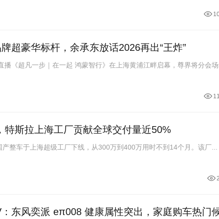
1
品牌超豪华标杆，余承东放话2026再出“王炸”
别直播《超凡一步｜在一起 鸿蒙智行》在上海黄浦江畔启幕，尊界将分会
1
线，特斯拉上海工厂贡献全球交付量近50%
国产整车于上海超级工厂下线，从300万到400万用时不到14个月。该厂...
V：东风奕派 eπ008 健康属性突出，家庭购车热门