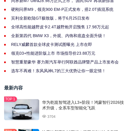
问界新M7 Ultra28.98万正式上市，“国民SUV”再填新惊喜
硬刚问界M9，领克900 EM-P正式发布，搭2.0T插混系统
宾利全新欧陆GT极致版，将于6月25日发布
全球高性能越野皮卡2.4T越野炮开启预售 17.98万元起
全新第四代 BMW X3，外观、内饰和底盘全面升级！
RELY威麟首款全球皮卡测试图曝光 上市在即
领克03+性能进阶版上市 市场指导价23.88万元
智慧重塑豪华 赛力斯汽车举行阿联酋品牌暨产品上市发布会
选车不再难！东风风神L7的三大优势让你一眼定情！
最新内容
华为乾崑智驾进入L3+阶段！鸿蒙智行2026技
术升级，全系车型智能化飞跃
3704