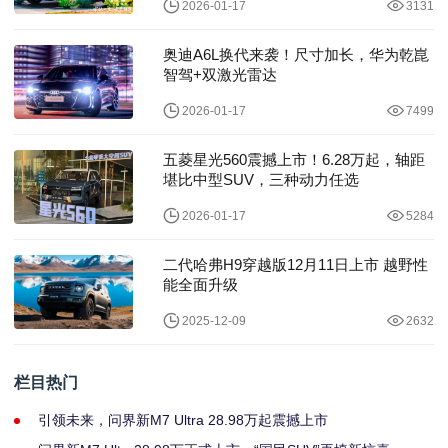
2026-01-17
3131
奥迪A6L换代来袭！尺寸加长，华为乾崑
智驾+双激光雷达
2026-01-17
7499
五菱星光560震撼上市！6.28万起，轴距
堪比中型SUV，三种动力任选
2026-01-17
5284
二代哈弗H9穿越版12月11日上市 越野性
能全面升级
2025-12-09
2632
栏目热门
引领未来，问界新M7 Ultra 28.98万起震撼上市