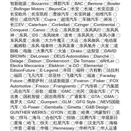
智新能源
Bizzarrini
博郡汽车
BAC
Bertone
Bowler
Bollinger Motors
BeyonCa
长安
长城
长安启源
长安欧尚
长安凯程
曹操汽车
长安跨越
创维汽车
橙仕
成功汽车
Cupra
超境汽车
车驰汽车
昶洧
长江EV
Caterham
Corbellati
Czinger
Continental
Conquest
Canoo
大众
东风奕派
东风风行
东风风
神
东风
DS
东风纳米
道奇
东风风光
东风小康
东风风度
东南
大力牛魔王
大运
东风御风
电动屋
戴姆勒
东风·瑞泰特
东风富康
东风氢舟
大发
道
朗格
电咖
大乘汽车
大迪
Drako
达契亚
DAVID
BROWN
DeLorean
DEUS Automobiles
Dianchè
Delage
Datsun
Donkervoort
De Tomaso
dÄHLer
Electra Meccanica
Elektron
e.GO
Elemental
EdisonFuture
E-Legend
丰田
福特
方程豹
法拉利
福田
飞凡汽车
菲亚特
飞碟汽车
福迪
Faraday
Future
弗那萨利
法诺新能源
Foxtron
Fisker
FOX
Automotive
Fresco
Frangivento
广汽传祺
广汽集团
高合汽车
谷歌
观致
GMC
光冈
国金汽车
广汽
吉奥
国机智骏
国吉商用车
广通客车
GTA
GMA
格罗夫
GAZ
Gumpert
GLM
GFG Style
NEVS国能
汽车
G-Power
Gemballa
Ginetta
G&B Design
GUNTHER WERKS
GYON
红旗
哈弗
鸿蒙智行
昊
铂
悍马
海马
合创汽车
恒驰
汉腾汽车
华晨新日
黄海
哈飞
恒天
红星汽车
华泰
汉龙汽车
海格
华普
霍顿
华颂
Hennessey
华梓汽车
华人运通