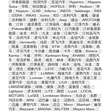
华泰新能源
恒润汽车
宏远汽车
Hyperion
Hispano
Suiza
华凯
恒信致远
HOFELE
华利
Hudson
华
骐
Hopium
iCAR
Inferno
INEOS
Italdesign
INDI
IZERA
INKAS
Icona
IED
吉利汽车
极氪
捷途
吉利银河
捷豹
吉利几何
Jeep
捷达
ARCFOX极
狐
江铃
捷尼赛思
江淮瑞风
极越
江淮汽车
极石
Polestar极星
金杯
江淮钇为
江汽集团
江铃集团新
能源
金龙
钧天
九龙
金旅
江南汽车
江铃晶马汽
车
吉祥汽车
君马汽车
奇点汽车
金冠汽车
金琥新
能源
Jannarelly
佳跃
景飞汽车
凯迪拉克
科尼赛克
凯翼
克莱斯勒
开瑞
KTM
克蒂汽车
克慕勒
凯
马
开沃汽车
卡尔森
凯佰赫
卡升
焜驰
Kimera
Karma
卡威
开利
Karlmann King
KHANN
理想汽
车
雷克萨斯
路虎
领克
林肯
零跑汽车
岚图汽车
劳斯莱斯
兰博基尼
路特斯
铃木
蓝电
乐道
雷
诺
理念
猎豹汽车
LEVC
力帆汽车
莲花汽车
陆风
雷达汽车
雷丁
LUMMA
领途汽车
菱势汽车
拉达
凌宝汽车
Lorinser
礼骊汽车
陆地方舟
雷诺三星
蓝擎汽车
拉共达
莱茵汽车
LIUX
龙程汽车
LIMGENE凌际
绿驰
珑致
灵悉
蓝旗亚
领志
Lightyear
罗夫哈特
LITE
朗世
Lucid
LOCAL
MOTORS
LeSEE
Lordstown Motors
马自达
名爵
玛莎拉蒂
MINI
迈巴赫
猛士
迈凯伦
迈莎锐
摩根
迈越
摩登汽车
Mole
迈迈
Micro
Manhart
敏安
汽车
Mazzanti
MAGNA
MILITEM
Meyers Manx