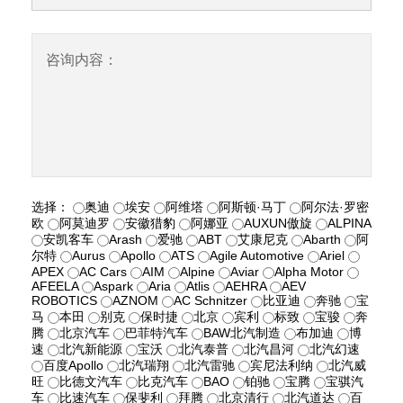
咨询内容：
选择：
奥迪
埃安
阿维塔
阿斯顿·马丁
阿尔法·罗密
欧
阿莫迪罗
安徽猎豹
阿娜亚
AUXUN傲旋
ALPINA
安凯客车
Arash
爱驰
ABT
艾康尼克
Abarth
阿
尔特
Aurus
Apollo
ATS
Agile Automotive
Ariel
APEX
AC Cars
AIM
Alpine
Aviar
Alpha Motor
AFEELA
Aspark
Aria
Atlis
AEHRA
AEV
ROBOTICS
AZNOM
AC Schnitzer
比亚迪
奔驰
宝
马
本田
别克
保时捷
北京
宾利
标致
宝骏
奔
腾
北京汽车
巴菲特汽车
BAW北汽制造
布加迪
博
速
北汽新能源
宝沃
北汽泰普
北汽昌河
北汽幻速
百度Apollo
北汽瑞翔
北汽雷驰
宾尼法利纳
北汽威
旺
比德文汽车
比克汽车
BAO
铂驰
宝腾
宝骐汽
车
比速汽车
保斐利
拜腾
北京清行
北汽道达
百