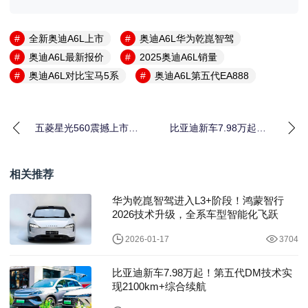
全新奥迪A6L上市
奥迪A6L华为乾崑智驾
奥迪A6L最新报价
2025奥迪A6L销量
奥迪A6L对比宝马5系
奥迪A6L第五代EA888
五菱星光560震撼上市！
比亚迪新车7.98万起！
6.28万起，轴距堪比中
第五代DM技术实现
型SUV，三种动力任选
2100km+综合续航
相关推荐
华为乾崑智驾进入L3+阶段！鸿蒙智行
2026技术升级，全系车型智能化飞跃
2026-01-17
3704
比亚迪新车7.98万起！第五代DM技术实
现2100km+综合续航