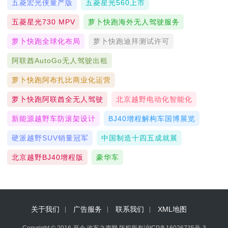
五菱宏光侠量产版
五菱星光560上市
五菱星光730 MPV
萝卜快跑海外无人驾驶服务
萝卜快跑全球化布局
萝卜快跑迪拜测试许可
阿联酋AutoGo无人驾驶出租
萝卜快跑阿布扎比商业化运营
萝卜快跑阿联酋全无人驾驶
北京越野电动化智能化
新能源越野车防滚架设计
BJ40增程解构车国博展览
硬派越野SUV销量冠军
中国制造十四五成就展
北京越野BJ40增程版
豪华车
关于我们
广告服务
联系我们
XML地图
Copyright © 2016-至今 汽车之声网 版权所有
沪ICP备16026735号-3