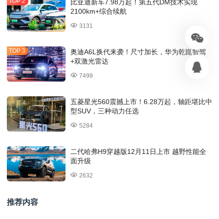
比亚迪新车7.98万起！第五代DM技术实现
2100km+综合续航
3131
奥迪A6L换代来袭！尺寸加长，华为乾崑智驾
+双激光雷达
7499
五菱星光560震撼上市！6.28万起，轴距堪比中
型SUV，三种动力任选
5284
二代哈弗H9穿越版12月11日上市 越野性能全
面升级
2632
推荐内容