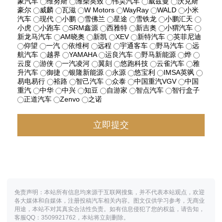
象汽车
维努斯
潍柴英致
伟昊汽车
威兹曼
沃克斯
豪尔
威麟
瓦滋
W Motors
WayRay
WALD
小米
汽车
现代
小鹏
雪佛兰
星途
雪铁龙
小鹏汇天
小虎
小跑车
SRM鑫源
西雅特
新吉奥
小猬汽车
新龙马汽车
AM晓奥
新凯
XEV
新特汽车
英菲尼迪
仰望
一汽
依维柯
远程
宇通客车
野马汽车
远
航汽车
越界
YAMAHA
运良汽车
野马新能源
烨
云度
游侠
一汽凌河
翼刻
悠跑科技
云雀汽车
雅
升汽车
御捷
银隆新能源
永源
悠宝利
IMSA英飒
易电易行
裕路
智己汽车
众泰
中国重汽VGV
中国
重汽
中华
中兴
知豆
自游家
智点汽车
智行盒子
正道汽车
Zenvo
之诺
免责声明：本站所有信息均来源于互联网搜集，并不代表本站观点，欢迎
各大媒体和自媒体，注册投稿汽车相关内容。图文仅供学习参考，无商业
用途，本站不对其真实合法性负责。如有信息侵犯了您的权益，请告知，
客服QQ：3509921762，本站将立刻删除。