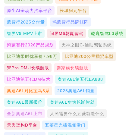
原生AI全动力汽车平台
长城归元平台
蒙智行2025交付量
鸿蒙智行品牌矩阵
智界V9 MPV上市
问界M6乾崑智驾
乾崑智驾L3系统
鸿蒙智行2026产品规划
天神之眼C-辅助驾驶系统
比亚迪限时优享价7.98万
比亚迪200公里插混车型
宋Pro DM-I长续航版
秦家族长续航版
比亚迪第五代DM技术
奥迪A6L第五代EA888
奥迪A6L对比宝马5系
2025奥迪A6L销量
奥迪A6L最新报价
奥迪A6L华为乾崑智驾
全新奥迪A6L上市
人民需要什么五菱就造什么
天舆架构D平台
五菱星光插混侧滑门