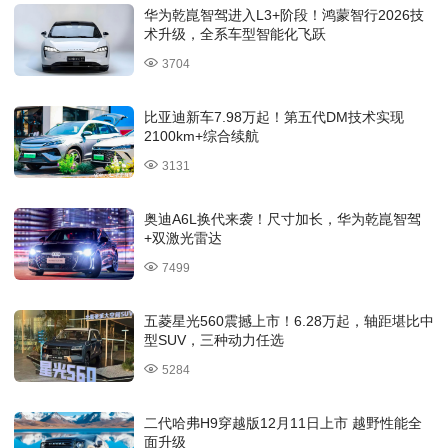
华为乾崑智驾进入L3+阶段！鸿蒙智行2026技
术升级，全系车型智能化飞跃
3704
比亚迪新车7.98万起！第五代DM技术实现
2100km+综合续航
3131
奥迪A6L换代来袭！尺寸加长，华为乾崑智驾
+双激光雷达
7499
五菱星光560震撼上市！6.28万起，轴距堪比中
型SUV，三种动力任选
5284
二代哈弗H9穿越版12月11日上市 越野性能全
面升级