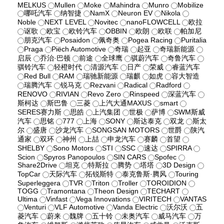
MELKUS
Mullen
Moke
Mahindra
Munro
Mobilize
哪吒汽车
纳智捷
NamX
Neuron EV
Nikola
Noble
NEXT LEVEL
Novitec
nanoFLOWCELL
欧拉
讴歌
欧宝
欧铃汽车
OBBIN
欧朗
欧联
帕加尼
朋克汽车
Posaidon
佩奇奥
Pogea Racing
Puritalia
Praga
Piëch Automotive
奇瑞
起亚
奇瑞新能源
启辰
乔治·巴顿
前途
全球鹰
骐蔚汽车
奇鲁汽车
骐铃汽车
轻橙时代
清源汽车
日产
荣威
睿蓝汽车
Red Bull
RAM
瑞驰新能源
瑞麒
如虎
容大智造
瑞腾汽车
锐马克
Rezvani
Radical
Radford
RENOVO
RIVIAN
Revo Zero
Rinspeed
深蓝汽车
斯柯达
斯巴鲁
三菱
上汽大通MAXUS
smart
SERES赛力斯
思皓
上汽集团
世极
萨博
SWM斯威
汽车
思铭
777
上海
SONY
斯达泰克
双龙
斯太
尔
盛唐
沙龙汽车
SONGSAN MOTORS
世爵
陕汽
通家
双环
神州
上喆
申龙汽车
赛麟
首望
SHELBY
Sono Motors
STI
SSC
速达
SPIRRA
Scion
Spyros Panopoulos
SIN CARS
Spofec
Share2Drive
坦克
特斯拉
腾势
塔塔
3D Design
TopCar
天际汽车
拓锐斯特
泰克鲁斯·腾风
Touring
Superleggera
TVR
Triton
Troller
TOROIDION
TOGG
Tramontana
Theon Design
TECHART
Ultima
Vinfast
Vega Innovations
VIRITECH
VANTAS
Venturi
VLF Automotive
Vanda Electric
沃尔沃
五
菱汽车
蔚来
魏牌
五十铃
未奥汽车
威马汽车
万