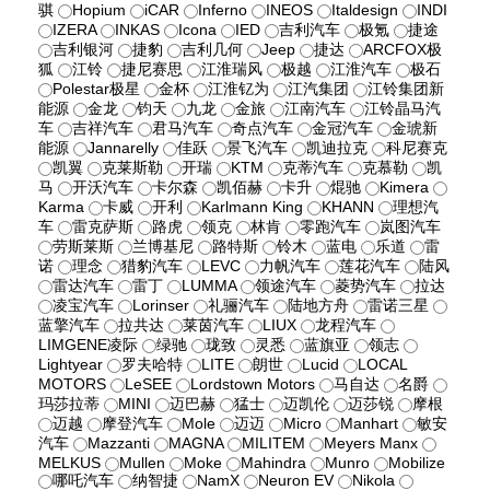
骐
Hopium
iCAR
Inferno
INEOS
Italdesign
INDI
IZERA
INKAS
Icona
IED
吉利汽车
极氪
捷途
吉利银河
捷豹
吉利几何
Jeep
捷达
ARCFOX极
狐
江铃
捷尼赛思
江淮瑞风
极越
江淮汽车
极石
Polestar极星
金杯
江淮钇为
江汽集团
江铃集团新
能源
金龙
钧天
九龙
金旅
江南汽车
江铃晶马汽
车
吉祥汽车
君马汽车
奇点汽车
金冠汽车
金琥新
能源
Jannarelly
佳跃
景飞汽车
凯迪拉克
科尼赛克
凯翼
克莱斯勒
开瑞
KTM
克蒂汽车
克慕勒
凯
马
开沃汽车
卡尔森
凯佰赫
卡升
焜驰
Kimera
Karma
卡威
开利
Karlmann King
KHANN
理想汽
车
雷克萨斯
路虎
领克
林肯
零跑汽车
岚图汽车
劳斯莱斯
兰博基尼
路特斯
铃木
蓝电
乐道
雷
诺
理念
猎豹汽车
LEVC
力帆汽车
莲花汽车
陆风
雷达汽车
雷丁
LUMMA
领途汽车
菱势汽车
拉达
凌宝汽车
Lorinser
礼骊汽车
陆地方舟
雷诺三星
蓝擎汽车
拉共达
莱茵汽车
LIUX
龙程汽车
LIMGENE凌际
绿驰
珑致
灵悉
蓝旗亚
领志
Lightyear
罗夫哈特
LITE
朗世
Lucid
LOCAL
MOTORS
LeSEE
Lordstown Motors
马自达
名爵
玛莎拉蒂
MINI
迈巴赫
猛士
迈凯伦
迈莎锐
摩根
迈越
摩登汽车
Mole
迈迈
Micro
Manhart
敏安
汽车
Mazzanti
MAGNA
MILITEM
Meyers Manx
MELKUS
Mullen
Moke
Mahindra
Munro
Mobilize
哪吒汽车
纳智捷
NamX
Neuron EV
Nikola