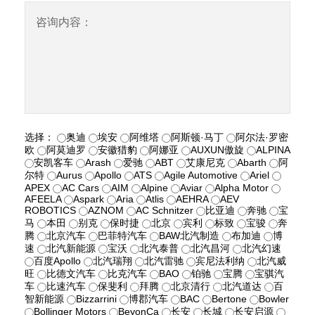
咨询内容：
选择：
奥迪
埃安
阿维塔
阿斯顿·马丁
阿尔法·罗密
欧
阿莫迪罗
安徽猎豹
阿娜亚
AUXUN傲旋
ALPINA
安凯客车
Arash
爱驰
ABT
艾康尼克
Abarth
阿
尔特
Aurus
Apollo
ATS
Agile Automotive
Ariel
APEX
AC Cars
AIM
Alpine
Aviar
Alpha Motor
AFEELA
Aspark
Aria
Atlis
AEHRA
AEV
ROBOTICS
AZNOM
AC Schnitzer
比亚迪
奔驰
宝
马
本田
别克
保时捷
北京
宾利
标致
宝骏
奔
腾
北京汽车
巴菲特汽车
BAW北汽制造
布加迪
博
速
北汽新能源
宝沃
北汽泰普
北汽昌河
北汽幻速
百度Apollo
北汽瑞翔
北汽雷驰
宾尼法利纳
北汽威
旺
比德文汽车
比克汽车
BAO
铂驰
宝腾
宝骐汽
车
比速汽车
保斐利
拜腾
北京清行
北汽道达
百
智新能源
Bizzarrini
博郡汽车
BAC
Bertone
Bowler
Bollinger Motors
BeyonCa
长安
长城
长安启源