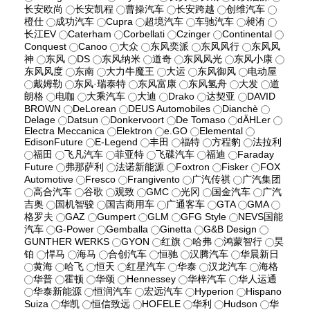
长安欧尚
长安凯程
曹操汽车
长安跨越
创维汽车
橙仕
成功汽车
Cupra
超境汽车
车驰汽车
昶洧
长江EV
Caterham
Corbellati
Czinger
Continental
Conquest
Canoo
大众
东风奕派
东风风行
东风风
神
东风
DS
东风纳米
道奇
东风风光
东风小康
东风风度
东南
大力牛魔王
大运
东风御风
电动屋
戴姆勒
东风·瑞泰特
东风富康
东风氢舟
大发
道
朗格
电咖
大乘汽车
大迪
Drako
达契亚
DAVID
BROWN
DeLorean
DEUS Automobiles
Dianchè
Delage
Datsun
Donkervoort
De Tomaso
dÄHLer
Electra Meccanica
Elektron
e.GO
Elemental
EdisonFuture
E-Legend
丰田
福特
方程豹
法拉利
福田
飞凡汽车
菲亚特
飞碟汽车
福迪
Faraday
Future
弗那萨利
法诺新能源
Foxtron
Fisker
FOX
Automotive
Fresco
Frangivento
广汽传祺
广汽集团
高合汽车
谷歌
观致
GMC
光冈
国金汽车
广汽
吉奥
国机智骏
国吉商用车
广通客车
GTA
GMA
格罗夫
GAZ
Gumpert
GLM
GFG Style
NEVS国能
汽车
G-Power
Gemballa
Ginetta
G&B Design
GUNTHER WERKS
GYON
红旗
哈弗
鸿蒙智行
昊
铂
悍马
海马
合创汽车
恒驰
汉腾汽车
华晨新日
黄海
哈飞
恒天
红星汽车
华泰
汉龙汽车
海格
华普
霍顿
华颂
Hennessey
华梓汽车
华人运通
华泰新能源
恒润汽车
宏远汽车
Hyperion
Hispano
Suiza
华凯
恒信致远
HOFELE
华利
Hudson
华