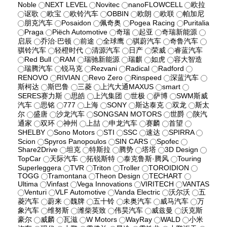
Noble
NEXT LEVEL
Novitec
nanoFLOWCELL
欧拉
讴歌
欧宝
欧铃汽车
OBBIN
欧朗
欧联
帕加尼
朋克汽车
Posaidon
佩奇奥
Pogea Racing
Puritalia
Praga
Piëch Automotive
奇瑞
起亚
奇瑞新能源
启辰
乔治·巴顿
前途
全球鹰
骐蔚汽车
奇鲁汽车
骐铃汽车
轻橙时代
清源汽车
日产
荣威
睿蓝汽车
Red Bull
RAM
瑞驰新能源
瑞麒
如虎
容大智造
瑞腾汽车
锐马克
Rezvani
Radical
Radford
RENOVO
RIVIAN
Revo Zero
Rinspeed
深蓝汽车
斯柯达
斯巴鲁
三菱
上汽大通MAXUS
smart
SERES赛力斯
思皓
上汽集团
世极
萨博
SWM斯威
汽车
思铭
777
上海
SONY
斯达泰克
双龙
斯太
尔
盛唐
沙龙汽车
SONGSAN MOTORS
世爵
陕汽
通家
双环
神州
上喆
申龙汽车
赛麟
首望
SHELBY
Sono Motors
STI
SSC
速达
SPIRRA
Scion
Spyros Panopoulos
SIN CARS
Spofec
Share2Drive
坦克
特斯拉
腾势
塔塔
3D Design
TopCar
天际汽车
拓锐斯特
泰克鲁斯·腾风
Touring
Superleggera
TVR
Triton
Troller
TOROIDION
TOGG
Tramontana
Theon Design
TECHART
Ultima
Vinfast
Vega Innovations
VIRITECH
VANTAS
Venturi
VLF Automotive
Vanda Electric
沃尔沃
五
菱汽车
蔚来
魏牌
五十铃
未奥汽车
威马汽车
万
象汽车
维努斯
潍柴英致
伟昊汽车
威兹曼
沃克斯
豪尔
威麟
瓦滋
W Motors
WayRay
WALD
小米