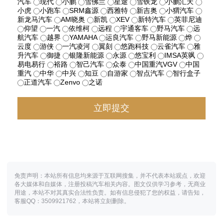
汽车
现代
小鹏
雪佛兰
星途
雪铁龙
小鹏汇天
小虎
小跑车
SRM鑫源
西雅特
新吉奥
小猬汽车
新龙马汽车
AM晓奥
新凯
XEV
新特汽车
英菲尼迪
仰望
一汽
依维柯
远程
宇通客车
野马汽车
远
航汽车
越界
YAMAHA
运良汽车
野马新能源
烨
云度
游侠
一汽凌河
翼刻
悠跑科技
云雀汽车
雅
升汽车
御捷
银隆新能源
永源
悠宝利
IMSA英飒
易电易行
裕路
智己汽车
众泰
中国重汽VGV
中国
重汽
中华
中兴
知豆
自游家
智点汽车
智行盒子
正道汽车
Zenvo
之诺
免责声明：本站所有信息均来源于互联网搜集，并不代表本站观点，欢迎
各大媒体和自媒体，注册投稿汽车相关内容。图文仅供学习参考，无商业
用途，本站不对其真实合法性负责。如有信息侵犯了您的权益，请告知，
客服QQ：3509921762，本站将立刻删除。