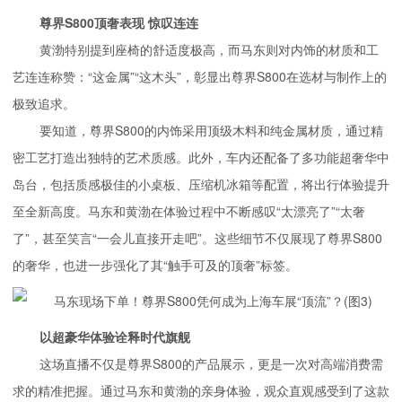
尊界S800顶奢表现 惊叹连连
黄渤特别提到座椅的舒适度极高，而马东则对内饰的材质和工
艺连连称赞：“这金属”“这木头”，彰显出尊界S800在选材与制作上的
极致追求。
要知道，尊界S800的内饰采用顶级木料和纯金属材质，通过精
密工艺打造出独特的艺术质感。此外，车内还配备了多功能超奢华中
岛台，包括质感极佳的小桌板、压缩机冰箱等配置，将出行体验提升
至全新高度。马东和黄渤在体验过程中不断感叹“太漂亮了”“太奢
了”，甚至笑言“一会儿直接开走吧”。这些细节不仅展现了尊界S800
的奢华，也进一步强化了其“触手可及的顶奢”标签。
以超豪华体验诠释时代旗舰
这场直播不仅是尊界S800的产品展示，更是一次对高端消费需
求的精准把握。通过马东和黄渤的亲身体验，观众直观感受到了这款