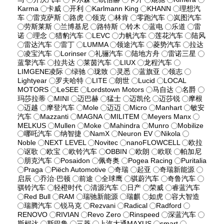
Karma
卡威
开利
Karlmann King
KHANN
理想汽
车
雷克萨斯
路虎
领克
林肯
零跑汽车
岚图汽车
劳斯莱斯
兰博基尼
路特斯
铃木
蓝电
乐道
雷
诺
理念
猎豹汽车
LEVC
力帆汽车
莲花汽车
陆风
雷达汽车
雷丁
LUMMA
领途汽车
菱势汽车
拉达
凌宝汽车
Lorinser
礼骊汽车
陆地方舟
雷诺三星
蓝擎汽车
拉共达
莱茵汽车
LIUX
龙程汽车
LIMGENE凌际
绿驰
珑致
灵悉
蓝旗亚
领志
Lightyear
罗夫哈特
LITE
朗世
Lucid
LOCAL
MOTORS
LeSEE
Lordstown Motors
马自达
名爵
玛莎拉蒂
MINI
迈巴赫
猛士
迈凯伦
迈莎锐
摩根
迈越
摩登汽车
Mole
迈迈
Micro
Manhart
敏安
汽车
Mazzanti
MAGNA
MILITEM
Meyers Manx
MELKUS
Mullen
Moke
Mahindra
Munro
Mobilize
哪吒汽车
纳智捷
NamX
Neuron EV
Nikola
Noble
NEXT LEVEL
Novitec
nanoFLOWCELL
欧拉
讴歌
欧宝
欧铃汽车
OBBIN
欧朗
欧联
帕加尼
朋克汽车
Posaidon
佩奇奥
Pogea Racing
Puritalia
Praga
Piëch Automotive
奇瑞
起亚
奇瑞新能源
启辰
乔治·巴顿
前途
全球鹰
骐蔚汽车
奇鲁汽车
骐铃汽车
轻橙时代
清源汽车
日产
荣威
睿蓝汽车
Red Bull
RAM
瑞驰新能源
瑞麒
如虎
容大智造
瑞腾汽车
锐马克
Rezvani
Radical
Radford
RENOVO
RIVIAN
Revo Zero
Rinspeed
深蓝汽车
斯柯达
斯巴鲁
三菱
上汽大通MAXUS
smart