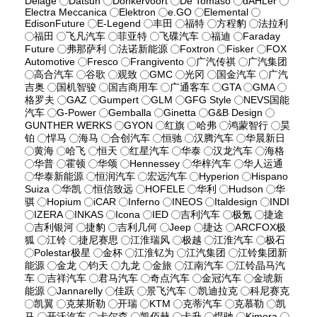
Delage
Datsun
Donkervoort
De Tomaso
dÄHLer
Electra Meccanica
Elektron
e.GO
Elemental
EdisonFuture
E-Legend
丰田
福特
方程豹
法拉利
福田
飞凡汽车
菲亚特
飞碟汽车
福迪
Faraday
Future
弗那萨利
法诺新能源
Foxtron
Fisker
FOX
Automotive
Fresco
Frangivento
广汽传祺
广汽集团
高合汽车
谷歌
观致
GMC
光冈
国金汽车
广汽
吉奥
国机智骏
国吉商用车
广通客车
GTA
GMA
格罗夫
GAZ
Gumpert
GLM
GFG Style
NEVS国能
汽车
G-Power
Gemballa
Ginetta
G&B Design
GUNTHER WERKS
GYON
红旗
哈弗
鸿蒙智行
昊
铂
悍马
海马
合创汽车
恒驰
汉腾汽车
华晨新日
黄海
哈飞
恒天
红星汽车
华泰
汉龙汽车
海格
华普
霍顿
华颂
Hennessey
华梓汽车
华人运通
华泰新能源
恒润汽车
宏远汽车
Hyperion
Hispano
Suiza
华凯
恒信致远
HOFELE
华利
Hudson
华
骐
Hopium
iCAR
Inferno
INEOS
Italdesign
INDI
IZERA
INKAS
Icona
IED
吉利汽车
极氪
捷途
吉利银河
捷豹
吉利几何
Jeep
捷达
ARCFOX极
狐
江铃
捷尼赛思
江淮瑞风
极越
江淮汽车
极石
Polestar极星
金杯
江淮钇为
江汽集团
江铃集团新
能源
金龙
钧天
九龙
金旅
江南汽车
江铃晶马汽
车
吉祥汽车
君马汽车
奇点汽车
金冠汽车
金琥新
能源
Jannarelly
佳跃
景飞汽车
凯迪拉克
科尼赛克
凯翼
克莱斯勒
开瑞
KTM
克蒂汽车
克慕勒
凯
马
开沃汽车
卡尔森
凯佰赫
卡升
焜驰
Kimera