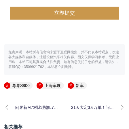
免责声明：本站所有信息均来源于互联网搜集，并不代表本站观点，欢迎
各大媒体和自媒体，注册投稿汽车相关内容。图文仅供学习参考，无商业
用途，本站不对其真实合法性负责。如有信息侵犯了您的权益，请告知，
客服QQ：3509921762，本站将立刻删除。
尊界S800
上海车展
新车
问界新M7对比理想L7，
21天大定3.6万单！问界
谁才是更懂中国家庭
M9 2025款凭啥这么
的“国民SUV”？
火？
相关推荐