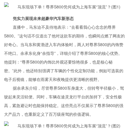
凭实力展现未来超豪华汽车新形态
直播中，马东迫不及待地表示：“去看看我心心念念的尊界
S800。”这句话不仅道出了他对这款车的期待，也瞬间点燃了网友的
好奇心。当马东和黄渤进入车内体验时，两人对尊界S800的内饰赞
不绝口。余承东化身“余指导”，详细介绍了尊界S800的核心优势。
他提到：“尊界S800的内饰比外观还要惊艳很多，也是核心秘
密。”此外，他还特别强调了车辆的个性化定制功能，例如可选装的
电子后视镜，能够在雨雾天和夜晚提供更清晰的视野。
据余承东介绍，尽管尊界S800车身庞大，但转弯半径极小，驾
驶起来灵活轻便。同时，车辆在途灵龙行平台的加持下，安全性极
高，紧急避让时也能保持稳定。这些亮点不仅展示了尊界S800的强
大产品力，也重新定义了百万级座驾的价值逻辑。