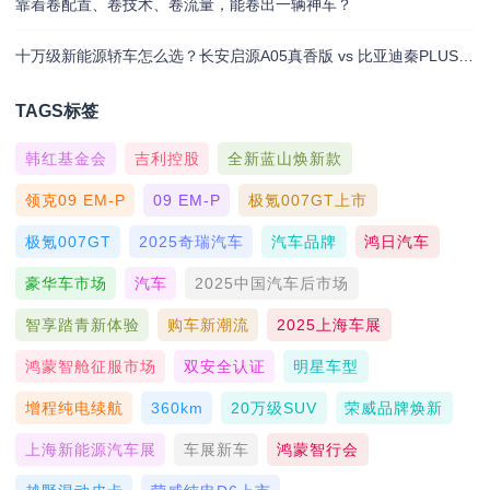
靠着卷配置、卷技术、卷流量，能卷出一辆神车？
十万级新能源轿车怎么选？长安启源A05真香版 vs 比亚迪秦PLUS dmi荣耀版
TAGS标签
韩红基金会
吉利控股
全新蓝山焕新款
领克09 EM-P
09 EM-P
极氪007GT上市
极氪007GT
2025奇瑞汽车
汽车品牌
鸿日汽车
豪华车市场
汽车
2025中国汽车后市场
智享踏青新体验
购车新潮流
2025上海车展
鸿蒙智舱征服市场
双安全认证
明星车型
增程纯电续航
360km
20万级SUV
荣威品牌焕新
上海新能源汽车展
车展新车
鸿蒙智行会