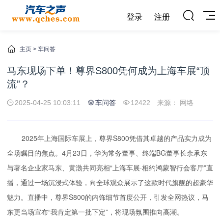
登录
注册
主页
>
车问答
马东现场下单！尊界S800凭何成为上海车展“顶
流”？
2025-04-25 10:03:11
车问答
12422
来源： 网络
2025年上海国际车展上，尊界S800凭借其卓越的产品实力成为
全场瞩目的焦点。4月23日，华为常务董事、终端BG董事长余承东
与著名企业家马东、黄渤共同亮相“上海车展·相约鸿蒙智行会客厅”直
播，通过一场沉浸式体验，向全球观众展示了这款时代旗舰的超豪华
魅力。直播中，尊界S800的内饰细节首度公开，引发全网热议，马
东更当场宣布“我肯定第一批下定”，将现场氛围推向高潮。