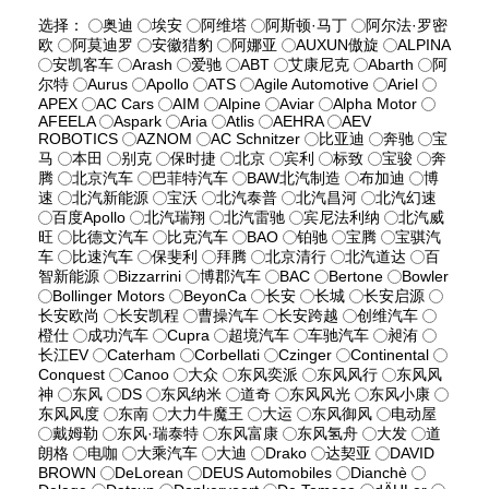
选择：
奥迪
埃安
阿维塔
阿斯顿·马丁
阿尔法·罗密
欧
阿莫迪罗
安徽猎豹
阿娜亚
AUXUN傲旋
ALPINA
安凯客车
Arash
爱驰
ABT
艾康尼克
Abarth
阿
尔特
Aurus
Apollo
ATS
Agile Automotive
Ariel
APEX
AC Cars
AIM
Alpine
Aviar
Alpha Motor
AFEELA
Aspark
Aria
Atlis
AEHRA
AEV
ROBOTICS
AZNOM
AC Schnitzer
比亚迪
奔驰
宝
马
本田
别克
保时捷
北京
宾利
标致
宝骏
奔
腾
北京汽车
巴菲特汽车
BAW北汽制造
布加迪
博
速
北汽新能源
宝沃
北汽泰普
北汽昌河
北汽幻速
百度Apollo
北汽瑞翔
北汽雷驰
宾尼法利纳
北汽威
旺
比德文汽车
比克汽车
BAO
铂驰
宝腾
宝骐汽
车
比速汽车
保斐利
拜腾
北京清行
北汽道达
百
智新能源
Bizzarrini
博郡汽车
BAC
Bertone
Bowler
Bollinger Motors
BeyonCa
长安
长城
长安启源
长安欧尚
长安凯程
曹操汽车
长安跨越
创维汽车
橙仕
成功汽车
Cupra
超境汽车
车驰汽车
昶洧
长江EV
Caterham
Corbellati
Czinger
Continental
Conquest
Canoo
大众
东风奕派
东风风行
东风风
神
东风
DS
东风纳米
道奇
东风风光
东风小康
东风风度
东南
大力牛魔王
大运
东风御风
电动屋
戴姆勒
东风·瑞泰特
东风富康
东风氢舟
大发
道
朗格
电咖
大乘汽车
大迪
Drako
达契亚
DAVID
BROWN
DeLorean
DEUS Automobiles
Dianchè