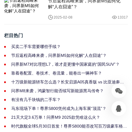
节后返程高峰来袭，问界新M5如何化
解“人在囧途”？
2025-02-08
13317
栏目热门
买卖二手车需要哪些手续？
节后返程高峰来袭，问界新M5如何化解“人在囧途”？
问界新M7对比理想L7，谁才是更懂中国家庭的“国民SUV”？
靠着卷配置、卷技术、卷流量，能卷出一辆神车？
十万级新能源轿车怎么选？长安启源A05真香版 vs 比亚迪秦
PLUS dmi荣耀版
问界M8来袭，鸿蒙智行能否续写新能源黑马传奇？
有没有几千块钱的二手车？
马东现场下单！尊界S800凭何成为上海车展“顶流”？
21天大定3.6万单！问界M9 2025款凭啥这么火？
时代旗舰全球5月30日首发！尊界S800能否改写百万级豪车格
局？