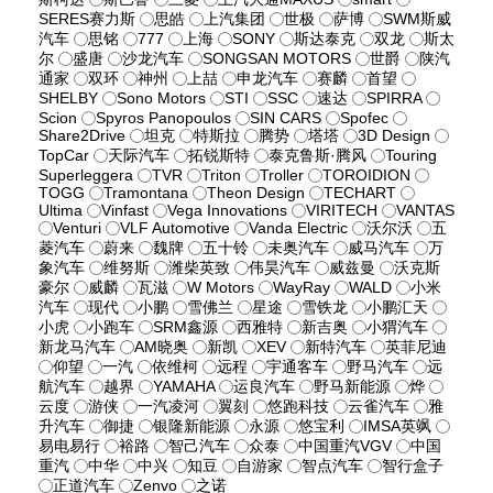
SERES赛力斯
思皓
上汽集团
世极
萨博
SWM斯威
汽车
思铭
777
上海
SONY
斯达泰克
双龙
斯太
尔
盛唐
沙龙汽车
SONGSAN MOTORS
世爵
陕汽
通家
双环
神州
上喆
申龙汽车
赛麟
首望
SHELBY
Sono Motors
STI
SSC
速达
SPIRRA
Scion
Spyros Panopoulos
SIN CARS
Spofec
Share2Drive
坦克
特斯拉
腾势
塔塔
3D Design
TopCar
天际汽车
拓锐斯特
泰克鲁斯·腾风
Touring
Superleggera
TVR
Triton
Troller
TOROIDION
TOGG
Tramontana
Theon Design
TECHART
Ultima
Vinfast
Vega Innovations
VIRITECH
VANTAS
Venturi
VLF Automotive
Vanda Electric
沃尔沃
五
菱汽车
蔚来
魏牌
五十铃
未奥汽车
威马汽车
万
象汽车
维努斯
潍柴英致
伟昊汽车
威兹曼
沃克斯
豪尔
威麟
瓦滋
W Motors
WayRay
WALD
小米
汽车
现代
小鹏
雪佛兰
星途
雪铁龙
小鹏汇天
小虎
小跑车
SRM鑫源
西雅特
新吉奥
小猬汽车
新龙马汽车
AM晓奥
新凯
XEV
新特汽车
英菲尼迪
仰望
一汽
依维柯
远程
宇通客车
野马汽车
远
航汽车
越界
YAMAHA
运良汽车
野马新能源
烨
云度
游侠
一汽凌河
翼刻
悠跑科技
云雀汽车
雅
升汽车
御捷
银隆新能源
永源
悠宝利
IMSA英飒
易电易行
裕路
智己汽车
众泰
中国重汽VGV
中国
重汽
中华
中兴
知豆
自游家
智点汽车
智行盒子
正道汽车
Zenvo
之诺