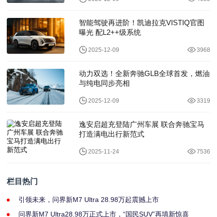
智能驾驶再进阶！凯迪拉克VISTIQ官图
曝光 配L2++级系统
2025-12-09
3968
动力双选！全新奔驰GLB全球首发，燃油
与纯电同步亮相
2025-12-09
3319
逸安启超充登陆广州车展 联合奔驰宝马
打造满电出行新范式
2025-11-24
7536
栏目热门
引领未来，问界新M7 Ultra 28.98万起震撼上市
问界新M7 Ultra28.98万正式上市，“国民SUV”再填新惊喜