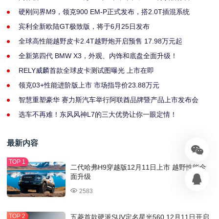
硬刚问界M9，领克900 EM-P正式发布，搭2.0T插混系统
宾利全新欧陆GT极致版，将于6月25日发布
全球高性能越野皮卡2.4T越野炮开启预售 17.98万元起
全新第四代 BMW X3，外观、内饰和底盘全面升级！
RELY威麟首款全球皮卡测试图曝光 上市在即
领克03+性能进阶版上市 市场指导价23.88万元
智慧重塑豪华 赛力斯汽车举行阿联酋品牌暨产品上市发布会
选车不再难！东风风神L7的三大优势让你一眼定情！
最新内容
二代哈弗H9穿越版12月11日上市 越野性能全
面升级
2583
五菱首款硬派SUV定名星光560 12月11日开启