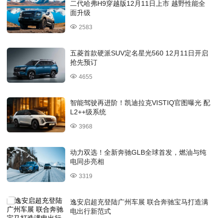
二代哈弗H9穿越版12月11日上市 越野性能全
面升级
2583
五菱首款硬派SUV定名星光560 12月11日开启
抢先预订
4655
智能驾驶再进阶！凯迪拉克VISTIQ官图曝光 配
L2++级系统
3968
动力双选！全新奔驰GLB全球首发，燃油与纯
电同步亮相
3319
逸安启超充登陆广州车展 联合奔驰宝马打造满
电出行新范式