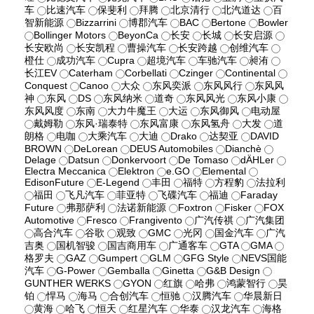
车
比速汽车
保斐利
拜腾
北京清行
北汽道达
百
智新能源
Bizzarrini
博郡汽车
BAC
Bertone
Bowler
Bollinger Motors
BeyonCa
长安
长城
长安启源
长安欧尚
长安凯程
曹操汽车
长安跨越
创维汽车
橙仕
成功汽车
Cupra
超境汽车
车驰汽车
昶洧
长江EV
Caterham
Corbellati
Czinger
Continental
Conquest
Canoo
大众
东风奕派
东风风行
东风风
神
东风
DS
东风纳米
道奇
东风风光
东风小康
东风风度
东南
大力牛魔王
大运
东风御风
电动屋
戴姆勒
东风·瑞泰特
东风富康
东风氢舟
大发
道
朗格
电咖
大乘汽车
大迪
Drako
达契亚
DAVID
BROWN
DeLorean
DEUS Automobiles
Dianchè
Delage
Datsun
Donkervoort
De Tomaso
dÄHLer
Electra Meccanica
Elektron
e.GO
Elemental
EdisonFuture
E-Legend
丰田
福特
方程豹
法拉利
福田
飞凡汽车
菲亚特
飞碟汽车
福迪
Faraday
Future
弗那萨利
法诺新能源
Foxtron
Fisker
FOX
Automotive
Fresco
Frangivento
广汽传祺
广汽集团
高合汽车
谷歌
观致
GMC
光冈
国金汽车
广汽
吉奥
国机智骏
国吉商用车
广通客车
GTA
GMA
格罗夫
GAZ
Gumpert
GLM
GFG Style
NEVS国能
汽车
G-Power
Gemballa
Ginetta
G&B Design
GUNTHER WERKS
GYON
红旗
哈弗
鸿蒙智行
昊
铂
悍马
海马
合创汽车
恒驰
汉腾汽车
华晨新日
黄海
哈飞
恒天
红星汽车
华泰
汉龙汽车
海格