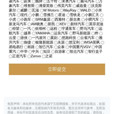
菱汽车
蔚来
魏牌
五十铃
未奥汽车
威马汽车
万
象汽车
维努斯
潍柴英致
伟昊汽车
威兹曼
沃克斯
豪尔
威麟
瓦滋
W Motors
WayRay
WALD
小米
汽车
现代
小鹏
雪佛兰
星途
雪铁龙
小鹏汇天
小虎
小跑车
SRM鑫源
西雅特
新吉奥
小猬汽车
新龙马汽车
AM晓奥
新凯
XEV
新特汽车
英菲尼迪
仰望
一汽
依维柯
远程
宇通客车
野马汽车
远
航汽车
越界
YAMAHA
运良汽车
野马新能源
烨
云度
游侠
一汽凌河
翼刻
悠跑科技
云雀汽车
雅
升汽车
御捷
银隆新能源
永源
悠宝利
IMSA英飒
易电易行
裕路
智己汽车
众泰
中国重汽VGV
中国
重汽
中华
中兴
知豆
自游家
智点汽车
智行盒子
正道汽车
Zenvo
之诺
免责声明：本站所有信息均来源于互联网搜集，并不代表本站观点，欢迎
各大媒体和自媒体，注册投稿汽车相关内容。图文仅供学习参考，无商业
用途，本站不对其真实合法性负责。如有信息侵犯了您的权益，请告知，