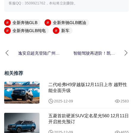
客服QQ：3509921762，本站将立刻删除。
全新奔驰GLB
全新奔驰GLB燃油
全新奔驰GLB纯电
新车
逸安启超充登陆广州车
智能驾驶再进阶！凯迪
展 联合奔驰宝马打造满
拉克VISTIQ官图曝光 配
电出行新范式
L2++级系统
相关推荐
二代哈弗H9穿越版12月11日上市 越野性
能全面升级
2025-12-09
2583
五菱首款硬派SUV定名星光560 12月11日
开启抢先预订
2025-12-09
4655