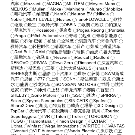
汽车
Mazzanti
MAGNA
MILITEM
Meyers Manx
MELKUS
Mullen
Moke
Mahindra
Munro
Mobilize
哪吒汽车
纳智捷
NamX
Neuron EV
Nikola
Noble
NEXT LEVEL
Novitec
nanoFLOWCELL
欧拉
讴歌
欧宝
欧铃汽车
OBBIN
欧朗
欧联
帕加尼
朋克汽车
Posaidon
佩奇奥
Pogea Racing
Puritalia
Praga
Piëch Automotive
奇瑞
起亚
奇瑞新能源
启辰
乔治·巴顿
前途
全球鹰
骐蔚汽车
奇鲁汽车
骐铃汽车
轻橙时代
清源汽车
日产
荣威
睿蓝汽车
Red Bull
RAM
瑞驰新能源
瑞麒
如虎
容大智造
瑞腾汽车
锐马克
Rezvani
Radical
Radford
RENOVO
RIVIAN
Revo Zero
Rinspeed
深蓝汽车
斯柯达
斯巴鲁
三菱
上汽大通MAXUS
smart
SERES赛力斯
思皓
上汽集团
世极
萨博
SWM斯威
汽车
思铭
777
上海
SONY
斯达泰克
双龙
斯太
尔
盛唐
沙龙汽车
SONGSAN MOTORS
世爵
陕汽
通家
双环
神州
上喆
申龙汽车
赛麟
首望
SHELBY
Sono Motors
STI
SSC
速达
SPIRRA
Scion
Spyros Panopoulos
SIN CARS
Spofec
Share2Drive
坦克
特斯拉
腾势
塔塔
3D Design
TopCar
天际汽车
拓锐斯特
泰克鲁斯·腾风
Touring
Superleggera
TVR
Triton
Troller
TOROIDION
TOGG
Tramontana
Theon Design
TECHART
Ultima
Vinfast
Vega Innovations
VIRITECH
VANTAS
Venturi
VLF Automotive
Vanda Electric
沃尔沃
五