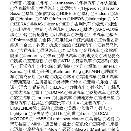
华普
霍顿
华颂
Hennessey
华梓汽车
华人运通
华泰新能源
恒润汽车
宏远汽车
Hyperion
Hispano
Suiza
华凯
恒信致远
HOFELE
华利
Hudson
华
骐
Hopium
iCAR
Inferno
INEOS
Italdesign
INDI
IZERA
INKAS
Icona
IED
吉利汽车
极氪
捷途
吉利银河
捷豹
吉利几何
Jeep
捷达
ARCFOX极
狐
江铃
捷尼赛思
江淮瑞风
极越
江淮汽车
极石
Polestar极星
金杯
江淮钇为
江汽集团
江铃集团新
能源
金龙
钧天
九龙
金旅
江南汽车
江铃晶马汽
车
吉祥汽车
君马汽车
奇点汽车
金冠汽车
金琥新
能源
Jannarelly
佳跃
景飞汽车
凯迪拉克
科尼赛克
凯翼
克莱斯勒
开瑞
KTM
克蒂汽车
克慕勒
凯
马
开沃汽车
卡尔森
凯佰赫
卡升
焜驰
Kimera
Karma
卡威
开利
Karlmann King
KHANN
理想汽
车
雷克萨斯
路虎
领克
林肯
零跑汽车
岚图汽车
劳斯莱斯
兰博基尼
路特斯
铃木
蓝电
乐道
雷
诺
理念
猎豹汽车
LEVC
力帆汽车
莲花汽车
陆风
雷达汽车
雷丁
LUMMA
领途汽车
菱势汽车
拉达
凌宝汽车
Lorinser
礼骊汽车
陆地方舟
雷诺三星
蓝擎汽车
拉共达
莱茵汽车
LIUX
龙程汽车
LIMGENE凌际
绿驰
珑致
灵悉
蓝旗亚
领志
Lightyear
罗夫哈特
LITE
朗世
Lucid
LOCAL
MOTORS
LeSEE
Lordstown Motors
马自达
名爵
玛莎拉蒂
MINI
迈巴赫
猛士
迈凯伦
迈莎锐
摩根
迈越
摩登汽车
Mole
迈迈
Micro
Manhart
敏安