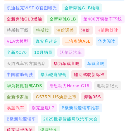
凯迪拉克VISTIQ官图曝光
全新奔驰GLB纯电
全新奔驰GLB燃油
全新奔驰GLB
第400万辆整车下线
特斯拉下线
特斯拉
油价调整
油价
R辅助驾驶
VLA大模型
逸安启超充
上汽奥迪A5L
华为阅读
全新XC70
10月销量
沃尔沃汽车
天猫汽车官方旗舰店
华为车载音响
车载音响
中国辅助驾驶
华为乾崑智驾
辅助驾驶新标准
华为乾崑智驾ADS
浩思动力Horse C15
电动新纪元
全新卡罗拉
CS75PLUS焕新上市
羿驰05S
易至汽车
别克至境L7
B级新能源轿车推荐
B级新能源轿车
2025世界智能网联汽车大会
尊享试驾体验
深蓝汽车