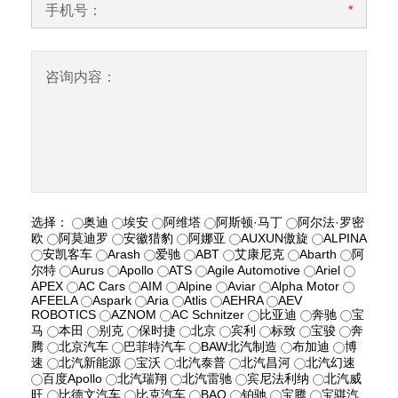
手机号：
*
咨询内容：
选择：
奥迪
埃安
阿维塔
阿斯顿·马丁
阿尔法·罗密
欧
阿莫迪罗
安徽猎豹
阿娜亚
AUXUN傲旋
ALPINA
安凯客车
Arash
爱驰
ABT
艾康尼克
Abarth
阿
尔特
Aurus
Apollo
ATS
Agile Automotive
Ariel
APEX
AC Cars
AIM
Alpine
Aviar
Alpha Motor
AFEELA
Aspark
Aria
Atlis
AEHRA
AEV
ROBOTICS
AZNOM
AC Schnitzer
比亚迪
奔驰
宝
马
本田
别克
保时捷
北京
宾利
标致
宝骏
奔
腾
北京汽车
巴菲特汽车
BAW北汽制造
布加迪
博
速
北汽新能源
宝沃
北汽泰普
北汽昌河
北汽幻速
百度Apollo
北汽瑞翔
北汽雷驰
宾尼法利纳
北汽威
旺
比德文汽车
比克汽车
BAO
铂驰
宝腾
宝骐汽