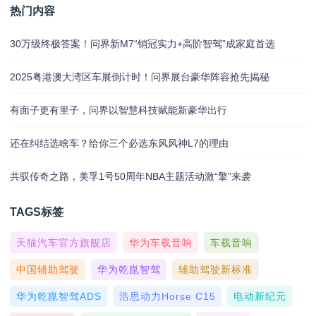
热门内容
30万级终极答案！问界新M7“销冠实力+高阶智驾”成家庭首选
2025粤港澳大湾区车展倒计时！问界展台豪华阵容抢先揭秘
有面子更有里子，问界以智慧科技赋能新豪华出行
还在纠结选啥车？给你三个必选东风风神L7的理由
共驭传奇之路，美孚1号50周年NBA主题活动激“擎”来袭
TAGS标签
天猫汽车官方旗舰店
华为车载音响
车载音响
中国辅助驾驶
华为乾崑智驾
辅助驾驶新标准
华为乾崑智驾ADS
浩思动力Horse C15
电动新纪元