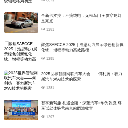
6679
全新卡罗拉：不搞纯电，无框车门 + 贯穿尾灯
是亮点
1281
聚焦SAECCE 2025｜浩思动力展示绿色创新氮
化镓、增程等动力高效路径
1295
2025世界智能网联汽车大会——何利扬：赛力
斯汽车对AI技术的探索
1281
智享新驾趣 礼遇金陵：深蓝汽车×华为乾崑 尊
享试驾体验营南京站圆满收官
1297