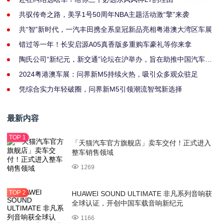
共驭传奇之路，美孚1号50周年NBA主题活动激“擎”来袭
共“智”新时代，一汽丰田携全系皇冠新品亮相粤港澳大湾区车展
错过等一年！长安启源A05真香版多重购车豪礼等你来拿
陶氏公司“新纪元，新交通”论坛在沪举办，旨在助推中国汽车产
业可持续创新
2024粤港澳车展：问界新M5持续火热，吸引众多观众驻足
凭综合实力年轻破圈，问界新M5引领潮流智驾新选择
最新内容
「天猫汽车官方旗舰店」卖车交付！正式进入
整车销售领域
1269
HUAWEI SOUND ULTIMATE 非凡系列音响获
全球认证，开创中国车载音响新纪元
1166