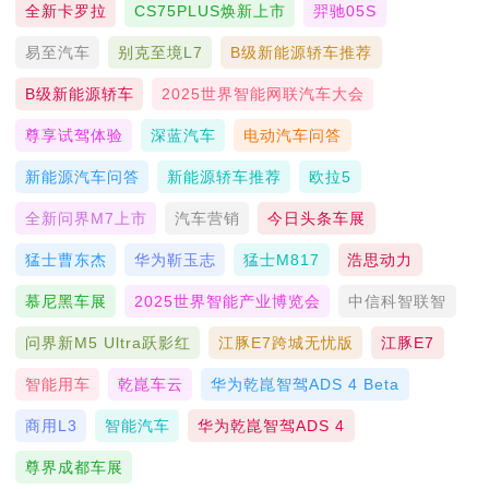
全新卡罗拉
CS75PLUS焕新上市
羿驰05S
易至汽车
别克至境L7
B级新能源轿车推荐
B级新能源轿车
2025世界智能网联汽车大会
尊享试驾体验
深蓝汽车
电动汽车问答
新能源汽车问答
新能源轿车推荐
欧拉5
全新问界M7上市
汽车营销
今日头条车展
猛士曹东杰
华为靳玉志
猛士M817
浩思动力
慕尼黑车展
2025世界智能产业博览会
中信科智联智
问界新M5 Ultra跃影红
江豚E7跨城无忧版
江豚E7
智能用车
乾崑车云
华为乾崑智驾ADS 4 Beta
商用L3
智能汽车
华为乾崑智驾ADS 4
尊界成都车展