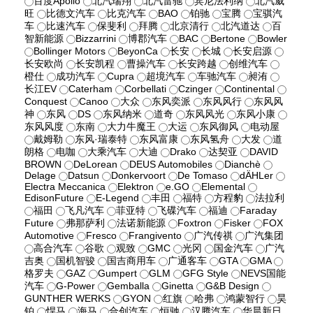
百度Apollo
北汽瑞翔
北汽雷驰
宾尼法利纳
北汽威
旺
比德文汽车
比克汽车
BAO
铂驰
宝腾
宝骐汽
车
比速汽车
保斐利
拜腾
北京清行
北汽道达
百
智新能源
Bizzarrini
博郡汽车
BAC
Bertone
Bowler
Bollinger Motors
BeyonCa
长安
长城
长安启源
长安欧尚
长安凯程
曹操汽车
长安跨越
创维汽车
橙仕
成功汽车
Cupra
超境汽车
车驰汽车
昶洧
长江EV
Caterham
Corbellati
Czinger
Continental
Conquest
Canoo
大众
东风奕派
东风风行
东风风
神
东风
DS
东风纳米
道奇
东风风光
东风小康
东风风度
东南
大力牛魔王
大运
东风御风
电动屋
戴姆勒
东风·瑞泰特
东风富康
东风氢舟
大发
道
朗格
电咖
大乘汽车
大迪
Drako
达契亚
DAVID
BROWN
DeLorean
DEUS Automobiles
Dianchè
Delage
Datsun
Donkervoort
De Tomaso
dÄHLer
Electra Meccanica
Elektron
e.GO
Elemental
EdisonFuture
E-Legend
丰田
福特
方程豹
法拉利
福田
飞凡汽车
菲亚特
飞碟汽车
福迪
Faraday
Future
弗那萨利
法诺新能源
Foxtron
Fisker
FOX
Automotive
Fresco
Frangivento
广汽传祺
广汽集团
高合汽车
谷歌
观致
GMC
光冈
国金汽车
广汽
吉奥
国机智骏
国吉商用车
广通客车
GTA
GMA
格罗夫
GAZ
Gumpert
GLM
GFG Style
NEVS国能
汽车
G-Power
Gemballa
Ginetta
G&B Design
GUNTHER WERKS
GYON
红旗
哈弗
鸿蒙智行
昊
铂
悍马
海马
合创汽车
恒驰
汉腾汽车
华晨新日