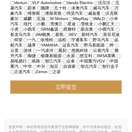
Venturi
VLF Automotive
Vanda Electric
沃尔沃
五
菱汽车
蔚来
魏牌
五十铃
未奥汽车
威马汽车
万
象汽车
维努斯
潍柴英致
伟昊汽车
威兹曼
沃克斯
豪尔
威麟
瓦滋
W Motors
WayRay
WALD
小米
汽车
现代
小鹏
雪佛兰
星途
雪铁龙
小鹏汇天
小虎
小跑车
SRM鑫源
西雅特
新吉奥
小猬汽车
新龙马汽车
AM晓奥
新凯
XEV
新特汽车
英菲尼迪
仰望
一汽
依维柯
远程
宇通客车
野马汽车
远
航汽车
越界
YAMAHA
运良汽车
野马新能源
烨
云度
游侠
一汽凌河
翼刻
悠跑科技
云雀汽车
雅
升汽车
御捷
银隆新能源
永源
悠宝利
IMSA英飒
易电易行
裕路
智己汽车
众泰
中国重汽VGV
中国
重汽
中华
中兴
知豆
自游家
智点汽车
智行盒子
正道汽车
Zenvo
之诺
免责声明：本站所有信息均来源于互联网搜集，并不代表本站观点，欢迎