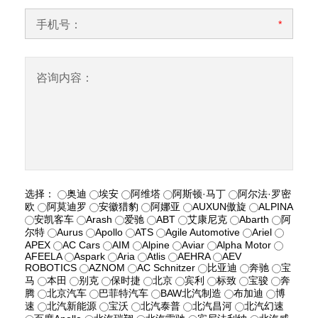
手机号：
*
咨询内容：
选择：
奥迪
埃安
阿维塔
阿斯顿·马丁
阿尔法·罗密
欧
阿莫迪罗
安徽猎豹
阿娜亚
AUXUN傲旋
ALPINA
安凯客车
Arash
爱驰
ABT
艾康尼克
Abarth
阿
尔特
Aurus
Apollo
ATS
Agile Automotive
Ariel
APEX
AC Cars
AIM
Alpine
Aviar
Alpha Motor
AFEELA
Aspark
Aria
Atlis
AEHRA
AEV
ROBOTICS
AZNOM
AC Schnitzer
比亚迪
奔驰
宝
马
本田
别克
保时捷
北京
宾利
标致
宝骏
奔
腾
北京汽车
巴菲特汽车
BAW北汽制造
布加迪
博
速
北汽新能源
宝沃
北汽泰普
北汽昌河
北汽幻速