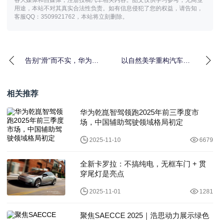
各大媒体和自媒体，注册投稿汽车相关内容。图文仅供学习参考，无商业
用途，本站不对其真实合法性负责。如有信息侵犯了您的权益，请告知，
客服QQ：3509921762，本站将立刻删除。
告别“滑”而不实，华为乾
以自然美学重构汽车设
崑HUAWEI XMC数字底
计，欧拉5与当代城市有
盘引擎赋能全新尚界H5
机共生
相关推荐
华为乾崑智驾领跑2025年前三季度市
场，中国辅助驾驶领域格局初定
2025-11-10
6679
全新卡罗拉：不搞纯电，无框车门 + 贯
穿尾灯是亮点
2025-11-01
1281
聚焦SAECCE 2025｜浩思动力展示绿色