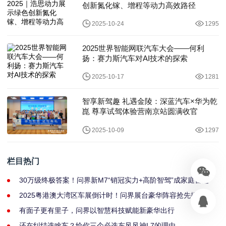
创新氮化镓、增程等动力高效路径
2025-10-24
1295
2025世界智能网联汽车大会——何利
扬：赛力斯汽车对AI技术的探索
2025-10-17
1281
智享新驾趣 礼遇金陵：深蓝汽车×华为乾
崑 尊享试驾体验营南京站圆满收官
2025-10-09
1297
栏目热门
30万级终极答案！问界新M7“销冠实力+高阶智驾”成家庭首选
2025粤港澳大湾区车展倒计时！问界展台豪华阵容抢先揭秘
有面子更有里子，问界以智慧科技赋能新豪华出行
还在纠结选啥车？给你三个必选东风风神L7的理由