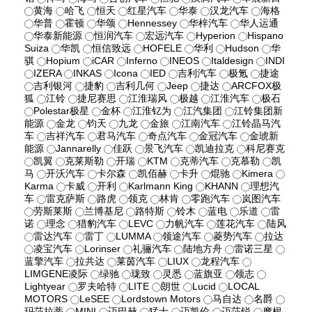
黄海
哈飞
恒天
红星汽车
华泰
汉龙汽车
海格
华普
霍顿
华颂
Hennessey
华梓汽车
华人运通
华泰新能源
恒润汽车
宏远汽车
Hyperion
Hispano
Suiza
华凯
恒信致远
HOFELE
华利
Hudson
华
骐
Hopium
iCAR
Inferno
INEOS
Italdesign
INDI
IZERA
INKAS
Icona
IED
吉利汽车
极氪
捷途
吉利银河
捷豹
吉利几何
Jeep
捷达
ARCFOX极
狐
江铃
捷尼赛思
江淮瑞风
极越
江淮汽车
极石
Polestar极星
金杯
江淮钇为
江汽集团
江铃集团新
能源
金龙
钧天
九龙
金旅
江南汽车
江铃晶马汽
车
吉祥汽车
君马汽车
奇点汽车
金冠汽车
金琥新
能源
Jannarelly
佳跃
景飞汽车
凯迪拉克
科尼赛克
凯翼
克莱斯勒
开瑞
KTM
克蒂汽车
克慕勒
凯
马
开沃汽车
卡尔森
凯佰赫
卡升
焜驰
Kimera
Karma
卡威
开利
Karlmann King
KHANN
理想汽
车
雷克萨斯
路虎
领克
林肯
零跑汽车
岚图汽车
劳斯莱斯
兰博基尼
路特斯
铃木
蓝电
乐道
雷
诺
理念
猎豹汽车
LEVC
力帆汽车
莲花汽车
陆风
雷达汽车
雷丁
LUMMA
领途汽车
菱势汽车
拉达
凌宝汽车
Lorinser
礼骊汽车
陆地方舟
雷诺三星
蓝擎汽车
拉共达
莱茵汽车
LIUX
龙程汽车
LIMGENE凌际
绿驰
珑致
灵悉
蓝旗亚
领志
Lightyear
罗夫哈特
LITE
朗世
Lucid
LOCAL
MOTORS
LeSEE
Lordstown Motors
马自达
名爵
玛莎拉蒂
MINI
迈巴赫
猛士
迈凯伦
迈莎锐
摩根