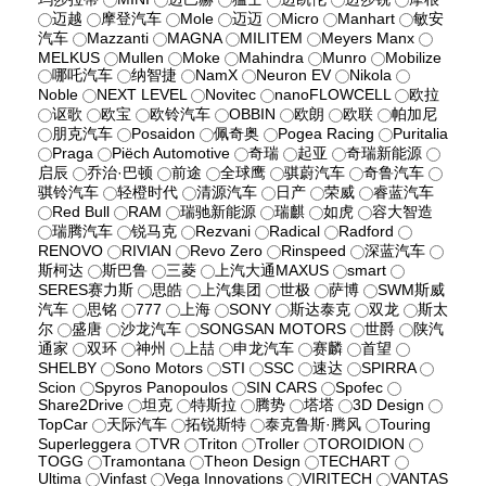
迈越
摩登汽车
Mole
迈迈
Micro
Manhart
敏安
汽车
Mazzanti
MAGNA
MILITEM
Meyers Manx
MELKUS
Mullen
Moke
Mahindra
Munro
Mobilize
哪吒汽车
纳智捷
NamX
Neuron EV
Nikola
Noble
NEXT LEVEL
Novitec
nanoFLOWCELL
欧拉
讴歌
欧宝
欧铃汽车
OBBIN
欧朗
欧联
帕加尼
朋克汽车
Posaidon
佩奇奥
Pogea Racing
Puritalia
Praga
Piëch Automotive
奇瑞
起亚
奇瑞新能源
启辰
乔治·巴顿
前途
全球鹰
骐蔚汽车
奇鲁汽车
骐铃汽车
轻橙时代
清源汽车
日产
荣威
睿蓝汽车
Red Bull
RAM
瑞驰新能源
瑞麒
如虎
容大智造
瑞腾汽车
锐马克
Rezvani
Radical
Radford
RENOVO
RIVIAN
Revo Zero
Rinspeed
深蓝汽车
斯柯达
斯巴鲁
三菱
上汽大通MAXUS
smart
SERES赛力斯
思皓
上汽集团
世极
萨博
SWM斯威
汽车
思铭
777
上海
SONY
斯达泰克
双龙
斯太
尔
盛唐
沙龙汽车
SONGSAN MOTORS
世爵
陕汽
通家
双环
神州
上喆
申龙汽车
赛麟
首望
SHELBY
Sono Motors
STI
SSC
速达
SPIRRA
Scion
Spyros Panopoulos
SIN CARS
Spofec
Share2Drive
坦克
特斯拉
腾势
塔塔
3D Design
TopCar
天际汽车
拓锐斯特
泰克鲁斯·腾风
Touring
Superleggera
TVR
Triton
Troller
TOROIDION
TOGG
Tramontana
Theon Design
TECHART
Ultima
Vinfast
Vega Innovations
VIRITECH
VANTAS