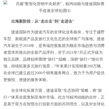
出海新阶段：从"走出去"到"走进去"
捷途国际作为捷途汽车的全球化业务板块，专注于越野
车型、
新能源
产品及旅行文化生态的全球推广与落地。捷途
汽车诞生于2018年，是奇瑞控股集团为顺应市场趋势与消费
者需求所推出的全新产品序列，并于2021年7月正式升级为
独立品牌。品牌始终围绕“旅行⁺”战略，深耕“旅行+”细分市
场，持续拓展多元旅行场景，7年来累计实现销量200万辆，
在全球已建立超过2000个销售服务网点，致力于为用户提供
更愉悦、便捷的服务体验。
在全球化拓展方面，捷途采取“生态协同”策略，将“旅
行+”体系全面复制至海外市场。此次与鲸鸿动能的合作，正
是基于双方在智慧出行创新方面的共同理念，以及对全球化