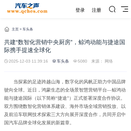
登录
注册
主页
>
车头条
共建“数智化营销中央厨房”，鲸鸿动能与捷途国
际携手提速全球化
2025-12-03 11:39:16
车头条
5080
来源： 网络
当探索的足迹跨越山海，数字化的风帆正助力中国品牌
驶向全球。近日，鸿蒙生态的全场景智慧营销平台—鲸鸿动
能与捷途国际（以下简称“捷途”）正式签署深度合作协议。
双方围绕数智化营销体系建设、海外市场全域营销投放、以
及前沿车联网技术探索三大方向展开深度合作，共同开启中
国汽车品牌全球化发展的新篇章。