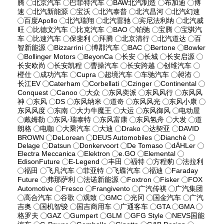
腾
北京汽车
巴菲特汽车
BAW北汽制造
布加迪
博
速
北汽新能源
宝沃
北汽泰普
北汽昌河
北汽幻速
百度Apollo
北汽瑞翔
北汽雷驰
宾尼法利纳
北汽威
旺
比德文汽车
比克汽车
BAO
铂驰
宝腾
宝骐汽
车
比速汽车
保斐利
拜腾
北京清行
北汽道达
百
智新能源
Bizzarrini
博郡汽车
BAC
Bertone
Bowler
Bollinger Motors
BeyonCa
长安
长城
长安启源
长安欧尚
长安凯程
曹操汽车
长安跨越
创维汽车
橙仕
成功汽车
Cupra
超境汽车
车驰汽车
昶洧
长江EV
Caterham
Corbellati
Czinger
Continental
Conquest
Canoo
大众
东风奕派
东风风行
东风风
神
东风
DS
东风纳米
道奇
东风风光
东风小康
东风风度
东南
大力牛魔王
大运
东风御风
电动屋
戴姆勒
东风·瑞泰特
东风富康
东风氢舟
大发
道
朗格
电咖
大乘汽车
大迪
Drako
达契亚
DAVID
BROWN
DeLorean
DEUS Automobiles
Dianchè
Delage
Datsun
Donkervoort
De Tomaso
dÄHLer
Electra Meccanica
Elektron
e.GO
Elemental
EdisonFuture
E-Legend
丰田
福特
方程豹
法拉利
福田
飞凡汽车
菲亚特
飞碟汽车
福迪
Faraday
Future
弗那萨利
法诺新能源
Foxtron
Fisker
FOX
Automotive
Fresco
Frangivento
广汽传祺
广汽集团
高合汽车
谷歌
观致
GMC
光冈
国金汽车
广汽
吉奥
国机智骏
国吉商用车
广通客车
GTA
GMA
格罗夫
GAZ
Gumpert
GLM
GFG Style
NEVS国能