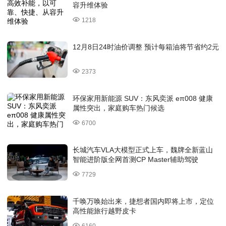
容升维体验
1218
12月8日24时油价调整 预计每箱油将节省约2元
2373
环保家用新能源 SUV：东风奕派 eπ008 健康
属性突出，家庭购车热门候选
6700
长城汽车VLA大模型正式上车，魏牌全新蓝山
智能进阶版全网首测CP Master辅助驾驶
7729
千唤万唤始出来，捷想者国内即将上市，定位
高性能旅行越野皮卡