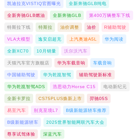
凯迪拉克VISTIQ官图曝光
全新奔驰GLB纯电
全新奔驰GLB燃油
全新奔驰GLB
第400万辆整车下线
特斯拉下线
特斯拉
油价调整
油价
R辅助驾驶
VLA大模型
逸安启超充
上汽奥迪A5L
华为阅读
全新XC70
10月销量
沃尔沃汽车
天猫汽车官方旗舰店
华为车载音响
车载音响
中国辅助驾驶
华为乾崑智驾
辅助驾驶新标准
华为乾崑智驾ADS
浩思动力Horse C15
电动新纪元
全新卡罗拉
CS75PLUS焕新上市
羿驰05S
易至汽车
别克至境L7
B级新能源轿车推荐
B级新能源轿车
2025世界智能网联汽车大会
尊享试驾体验
深蓝汽车