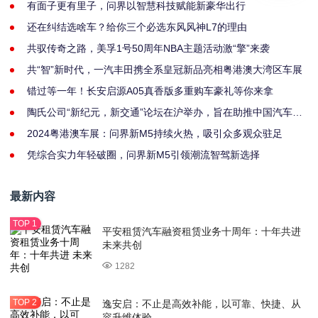
有面子更有里子，问界以智慧科技赋能新豪华出行
还在纠结选啥车？给你三个必选东风风神L7的理由
共驭传奇之路，美孚1号50周年NBA主题活动激“擎”来袭
共“智”新时代，一汽丰田携全系皇冠新品亮相粤港澳大湾区车展
错过等一年！长安启源A05真香版多重购车豪礼等你来拿
陶氏公司“新纪元，新交通”论坛在沪举办，旨在助推中国汽车产
业可持续创新
2024粤港澳车展：问界新M5持续火热，吸引众多观众驻足
凭综合实力年轻破圈，问界新M5引领潮流智驾新选择
最新内容
平安租赁汽车融资租赁业务十周年：十年共进
未来共创
1282
逸安启：不止是高效补能，以可靠、快捷、从
容升维体验