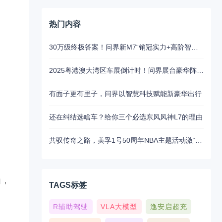
热门内容
30万级终极答案！问界新M7“销冠实力+高阶智驾”成家庭首选
2025粤港澳大湾区车展倒计时！问界展台豪华阵容抢先揭秘
有面子更有里子，问界以智慧科技赋能新豪华出行
还在纠结选啥车？给你三个必选东风风神L7的理由
共驭传奇之路，美孚1号50周年NBA主题活动激“擎”来袭
白，
TAGS标签
R辅助驾驶
VLA大模型
逸安启超充