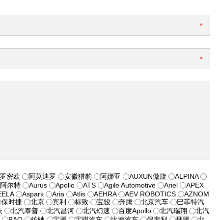
*
*
·罗密欧
阿莫迪罗
安徽猎豹
阿娜亚
AUXUN傲旋
ALPINA
阿尔特
Aurus
Apollo
ATS
Agile Automotive
Ariel
APEX
EELA
Aspark
Aria
Atlis
AEHRA
AEV ROBOTICS
AZNOM
保时捷
北京
宾利
标致
宝骏
奔腾
北京汽车
巴菲特汽
沃
北汽泰普
北汽昌河
北汽幻速
百度Apollo
北汽瑞翔
北汽
车
BAO
铂驰
宝腾
宝骐汽车
比速汽车
保斐利
拜腾
北