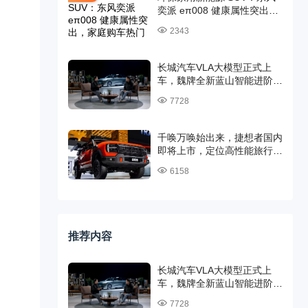
奕派 eπ008 健康属性突出，
家庭购车热门候选
2343
长城汽车VLA大模型正式上
车，魏牌全新蓝山智能进阶版
全网首测CP Master辅助驾驶
7728
千唤万唤始出来，捷想者国内
即将上市，定位高性能旅行越
野皮卡
6158
推荐内容
长城汽车VLA大模型正式上
车，魏牌全新蓝山智能进阶版
全网首测CP Master辅助驾驶
7728