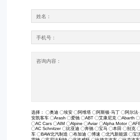
姓名：
手机号：
咨询内容：
选择：
奥迪
埃安
阿维塔
阿斯顿·马丁
阿尔法
安凯客车
Arash
爱驰
ABT
艾康尼克
Abarth
AC Cars
AIM
Alpine
Aviar
Alpha Motor
AF
AC Schnitzer
比亚迪
奔驰
宝马
本田
别克
车
BAW北汽制造
布加迪
博速
北汽新能源
宝
雷驰
宾尼法利纳
北汽威旺
比德文汽车
比克汽