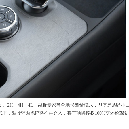
、2H、4H、4L、越野专家等全地形驾驶模式，即使是越野小
下，驾驶辅助系统将不再介入，将车辆操控权100%交还给驾驶