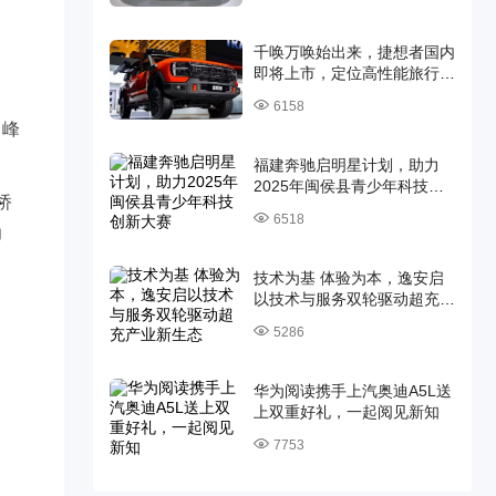
千唤万唤始出来，捷想者国内
即将上市，定位高性能旅行越
野皮卡
6158
，峰
福建奔驰启明星计划，助力
2025年闽侯县青少年科技创
桥
新大赛
6518
功
技术为基 体验为本，逸安启
以技术与服务双轮驱动超充产
业新生态
5286
华为阅读携手上汽奥迪A5L送
上双重好礼，一起阅见新知
7753