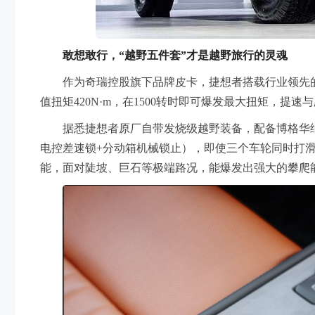
敢想敢行，“越野五件套”才是越野旅行的灵魂
作为奇瑞控股旗下品牌皮卡，捷想者搭载行业领先的2
值扭矩420N·m，在1500转时即可爆发最大扭矩，提
据悉捷想者原厂自带发烧级越野装备，配备博格华纳
电控差速锁+分动箱机械锁止），即使三个车轮同时打
能，面对陡坡、巨石等极端路况，能爆发出强大的攀爬