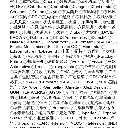
橙仕
成功汽车
Cupra
超境汽车
车驰汽车
昶洧
长江EV
Caterham
Corbellati
Czinger
Continental
Conquest
Canoo
大众
东风奕派
东风风行
东风风
神
东风
DS
东风纳米
道奇
东风风光
东风小康
东风风度
东南
大力牛魔王
大运
东风御风
电动屋
戴姆勒
东风·瑞泰特
东风富康
东风氢舟
大发
道
朗格
电咖
大乘汽车
大迪
Drako
达契亚
DAVID
BROWN
DeLorean
DEUS Automobiles
Dianchè
Delage
Datsun
Donkervoort
De Tomaso
dÄHLer
Electra Meccanica
Elektron
e.GO
Elemental
EdisonFuture
E-Legend
丰田
福特
方程豹
法拉利
福田
飞凡汽车
菲亚特
飞碟汽车
福迪
Faraday
Future
弗那萨利
法诺新能源
Foxtron
Fisker
FOX
Automotive
Fresco
Frangivento
广汽传祺
广汽集团
高合汽车
谷歌
观致
GMC
光冈
国金汽车
广汽
吉奥
国机智骏
国吉商用车
广通客车
GTA
GMA
格罗夫
GAZ
Gumpert
GLM
GFG Style
NEVS国能
汽车
G-Power
Gemballa
Ginetta
G&B Design
GUNTHER WERKS
GYON
红旗
哈弗
鸿蒙智行
昊
铂
悍马
海马
合创汽车
恒驰
汉腾汽车
华晨新日
黄海
哈飞
恒天
红星汽车
华泰
汉龙汽车
海格
华普
霍顿
华颂
Hennessey
华梓汽车
华人运通
华泰新能源
恒润汽车
宏远汽车
Hyperion
Hispano
Suiza
华凯
恒信致远
HOFELE
华利
Hudson
华
骐
Hopium
iCAR
Inferno
INEOS
Italdesign
INDI