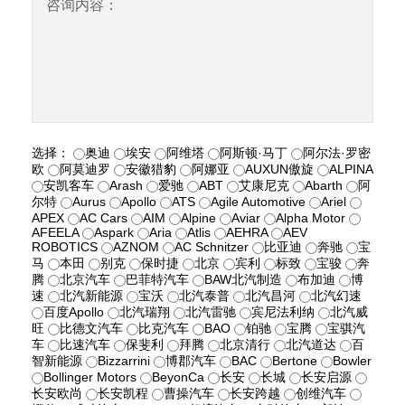
咨询内容：
选择：
奥迪
埃安
阿维塔
阿斯顿·马丁
阿尔法·罗密
欧
阿莫迪罗
安徽猎豹
阿娜亚
AUXUN傲旋
ALPINA
安凯客车
Arash
爱驰
ABT
艾康尼克
Abarth
阿
尔特
Aurus
Apollo
ATS
Agile Automotive
Ariel
APEX
AC Cars
AIM
Alpine
Aviar
Alpha Motor
AFEELA
Aspark
Aria
Atlis
AEHRA
AEV
ROBOTICS
AZNOM
AC Schnitzer
比亚迪
奔驰
宝
马
本田
别克
保时捷
北京
宾利
标致
宝骏
奔
腾
北京汽车
巴菲特汽车
BAW北汽制造
布加迪
博
速
北汽新能源
宝沃
北汽泰普
北汽昌河
北汽幻速
百度Apollo
北汽瑞翔
北汽雷驰
宾尼法利纳
北汽威
旺
比德文汽车
比克汽车
BAO
铂驰
宝腾
宝骐汽
车
比速汽车
保斐利
拜腾
北京清行
北汽道达
百
智新能源
Bizzarrini
博郡汽车
BAC
Bertone
Bowler
Bollinger Motors
BeyonCa
长安
长城
长安启源
长安欧尚
长安凯程
曹操汽车
长安跨越
创维汽车