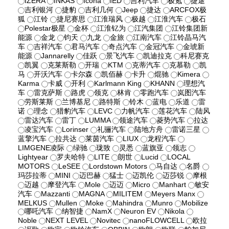
IZERA
INKAS
Icona
IED
吉利汽车
极氪
捷途
吉利银河
捷豹
吉利几何
Jeep
捷达
ARCFOX极
狐
江铃
捷尼赛思
江淮瑞风
极越
江淮汽车
极石
Polestar极星
金杯
江淮钇为
江汽集团
江铃集团新
能源
金龙
钧天
九龙
金旅
江南汽车
江铃晶马汽
车
吉祥汽车
君马汽车
奇点汽车
金冠汽车
金琥新
能源
Jannarelly
佳跃
景飞汽车
凯迪拉克
科尼赛克
凯翼
克莱斯勒
开瑞
KTM
克蒂汽车
克慕勒
凯
马
开沃汽车
卡尔森
凯佰赫
卡升
焜驰
Kimera
Karma
卡威
开利
Karlmann King
KHANN
理想汽
车
雷克萨斯
路虎
领克
林肯
零跑汽车
岚图汽车
劳斯莱斯
兰博基尼
路特斯
铃木
蓝电
乐道
雷
诺
理念
猎豹汽车
LEVC
力帆汽车
莲花汽车
陆风
雷达汽车
雷丁
LUMMA
领途汽车
菱势汽车
拉达
凌宝汽车
Lorinser
礼骊汽车
陆地方舟
雷诺三星
蓝擎汽车
拉共达
莱茵汽车
LIUX
龙程汽车
LIMGENE凌际
绿驰
珑致
灵悉
蓝旗亚
领志
Lightyear
罗夫哈特
LITE
朗世
Lucid
LOCAL
MOTORS
LeSEE
Lordstown Motors
马自达
名爵
玛莎拉蒂
MINI
迈巴赫
猛士
迈凯伦
迈莎锐
摩根
迈越
摩登汽车
Mole
迈迈
Micro
Manhart
敏安
汽车
Mazzanti
MAGNA
MILITEM
Meyers Manx
MELKUS
Mullen
Moke
Mahindra
Munro
Mobilize
哪吒汽车
纳智捷
NamX
Neuron EV
Nikola
Noble
NEXT LEVEL
Novitec
nanoFLOWCELL
欧拉