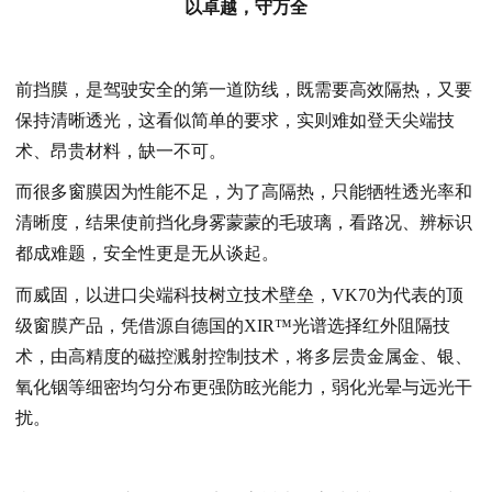
以卓越，守万全
前挡膜
，是驾驶安全的第一道防线，既需要高效隔热，又要
保持清晰透光，这看似简单的要求，实则难如登天尖端技
术、昂贵材料，缺一不可。
而很多窗膜因为性能不足，为了高隔热，只能牺牲透光率和
清晰度，结果使前挡化身雾蒙蒙的毛玻璃，看路况、辨标识
都成难题，安全性更是无从谈起。
而威固，以进口尖端科技树立技术壁垒，VK70为代表的顶
级窗膜产品，凭借源自德国的XIR™光谱选择红外阻隔技
术，由高精度的磁控溅射控制技术，将多层贵金属金、银、
氧化铟等细密均匀分布更强防眩光能力，弱化光晕与远光干
扰。