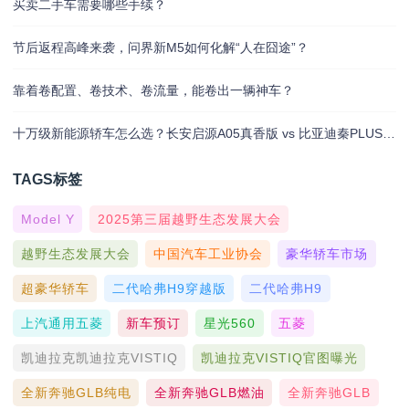
买卖二手车需要哪些手续？
节后返程高峰来袭，问界新M5如何化解“人在囧途”？
靠着卷配置、卷技术、卷流量，能卷出一辆神车？
十万级新能源轿车怎么选？长安启源A05真香版 vs 比亚迪秦PLUS dmi荣耀版
TAGS标签
Model Y
2025第三届越野生态发展大会
越野生态发展大会
中国汽车工业协会
豪华轿车市场
超豪华轿车
二代哈弗H9穿越版
二代哈弗H9
上汽通用五菱
新车预订
星光560
五菱
凯迪拉克凯迪拉克VISTIQ
凯迪拉克VISTIQ官图曝光
全新奔驰GLB纯电
全新奔驰GLB燃油
全新奔驰GLB