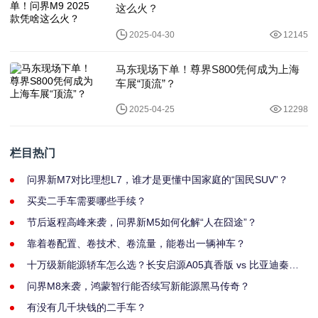
这么火？
2025-04-30
12145
马东现场下单！尊界S800凭何成为上海
车展“顶流”？
2025-04-25
12298
栏目热门
问界新M7对比理想L7，谁才是更懂中国家庭的“国民SUV”？
买卖二手车需要哪些手续？
节后返程高峰来袭，问界新M5如何化解“人在囧途”？
靠着卷配置、卷技术、卷流量，能卷出一辆神车？
十万级新能源轿车怎么选？长安启源A05真香版 vs 比亚迪秦
PLUS dmi荣耀版
问界M8来袭，鸿蒙智行能否续写新能源黑马传奇？
有没有几千块钱的二手车？