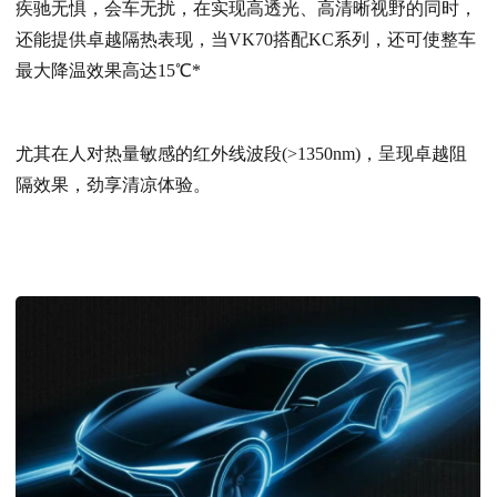
疾驰无惧，会车无扰，在实现高透光、高清晰视野的同时，
还能提供卓越隔热表现，当
VK70
搭配KC系列，还可使整车
最大降温效果高达15℃*
尤其在人对热量敏感的红外线波段(>1350nm)，呈现卓越阻
隔效果，劲享清凉体验。