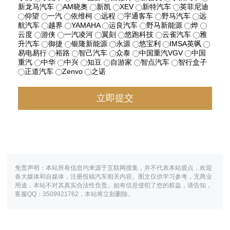
新龙马汽车
AM晓奥
新凯
XEV
新特汽车
英菲尼迪
仰望
一汽
依维柯
远程
宇通客车
野马汽车
远
航汽车
越界
YAMAHA
运良汽车
野马新能源
烨
云度
游侠
一汽凌河
翼刻
悠跑科技
云雀汽车
雅
升汽车
御捷
银隆新能源
永源
悠宝利
IMSA英飒
易电易行
裕路
智己汽车
众泰
中国重汽VGV
中国
重汽
中华
中兴
知豆
自游家
智点汽车
智行盒子
正道汽车
Zenvo
之诺
免责声明：本站所有信息均来源于互联网搜集，并不代表本站观点，欢迎
各大媒体和自媒体，注册投稿汽车相关内容。图文仅供学习参考，无商业
用途，本站不对其真实合法性负责。如有信息侵犯了您的权益，请告知，
客服QQ：3509921762，本站将立刻删除。