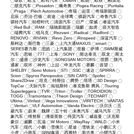
讴歌
欧宝
欧铃汽车
OBBIN
欧朗
欧联
帕加尼
朋克汽车
Posaidon
佩奇奥
Pogea Racing
Puritalia
Praga
Piëch Automotive
奇瑞
起亚
奇瑞新能源
启辰
乔治·巴顿
前途
全球鹰
骐蔚汽车
奇鲁汽车
骐铃汽车
轻橙时代
清源汽车
日产
荣威
睿蓝汽车
Red Bull
RAM
瑞驰新能源
瑞麒
如虎
容大智造
瑞腾汽车
锐马克
Rezvani
Radical
Radford
RENOVO
RIVIAN
Revo Zero
Rinspeed
深蓝汽车
斯柯达
斯巴鲁
三菱
上汽大通MAXUS
smart
SERES赛力斯
思皓
上汽集团
世极
萨博
SWM斯威
汽车
思铭
777
上海
SONY
斯达泰克
双龙
斯太
尔
盛唐
沙龙汽车
SONGSAN MOTORS
世爵
陕汽
通家
双环
神州
上喆
申龙汽车
赛麟
首望
SHELBY
Sono Motors
STI
SSC
速达
SPIRRA
Scion
Spyros Panopoulos
SIN CARS
Spofec
Share2Drive
坦克
特斯拉
腾势
塔塔
3D Design
TopCar
天际汽车
拓锐斯特
泰克鲁斯·腾风
Touring
Superleggera
TVR
Triton
Troller
TOROIDION
TOGG
Tramontana
Theon Design
TECHART
Ultima
Vinfast
Vega Innovations
VIRITECH
VANTAS
Venturi
VLF Automotive
Vanda Electric
沃尔沃
五
菱汽车
蔚来
魏牌
五十铃
未奥汽车
威马汽车
万
象汽车
维努斯
潍柴英致
伟昊汽车
威兹曼
沃克斯
豪尔
威麟
瓦滋
W Motors
WayRay
WALD
小米
汽车
现代
小鹏
雪佛兰
星途
雪铁龙
小鹏汇天
小虎
小跑车
SRM鑫源
西雅特
新吉奥
小猬汽车