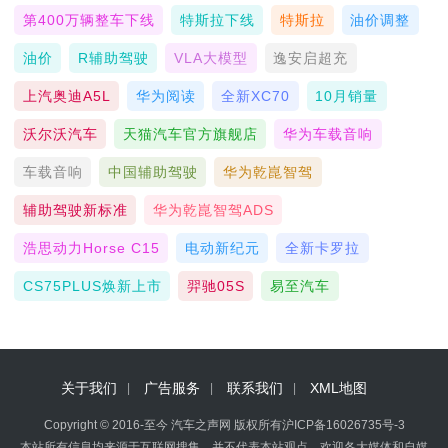
第400万辆整车下线
特斯拉下线
特斯拉
油价调整
油价
R辅助驾驶
VLA大模型
逸安启超充
上汽奥迪A5L
华为阅读
全新XC70
10月销量
沃尔沃汽车
天猫汽车官方旗舰店
华为车载音响
车载音响
中国辅助驾驶
华为乾崑智驾
辅助驾驶新标准
华为乾崑智驾ADS
浩思动力Horse C15
电动新纪元
全新卡罗拉
CS75PLUS焕新上市
羿驰05S
易至汽车
关于我们
广告服务
联系我们
XML地图
Copyright © 2016-至今 汽车之声网 版权所有
沪ICP备16026735号-3
本站所有信息均来源于互联网搜集，并不代表本站观点，欢迎各大媒体和自媒