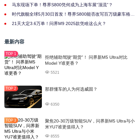
马东现场下单！尊界S800凭何成为上海车展“顶流”？
时代旗舰全球5月30日首发！尊界S800能否改写百万级豪车格
局？
21天大定3.6万单！问界M9 2025款凭啥这么火？
最新内容
拒绝辅助驾驶“期货”！ 问界新M5 Ultra对比
Model Y谁更香？
5521
那群懂车的人为何选威固？
6350
聚焦20-30万级智能SUV，问界新M5 Ultra与小
米YU7谁更值得入？
8555