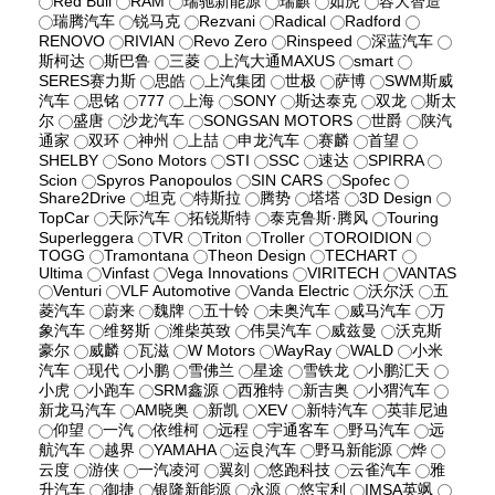
Red Bull
RAM
瑞驰新能源
瑞麒
如虎
容大智造
瑞腾汽车
锐马克
Rezvani
Radical
Radford
RENOVO
RIVIAN
Revo Zero
Rinspeed
深蓝汽车
斯柯达
斯巴鲁
三菱
上汽大通MAXUS
smart
SERES赛力斯
思皓
上汽集团
世极
萨博
SWM斯威
汽车
思铭
777
上海
SONY
斯达泰克
双龙
斯太
尔
盛唐
沙龙汽车
SONGSAN MOTORS
世爵
陕汽
通家
双环
神州
上喆
申龙汽车
赛麟
首望
SHELBY
Sono Motors
STI
SSC
速达
SPIRRA
Scion
Spyros Panopoulos
SIN CARS
Spofec
Share2Drive
坦克
特斯拉
腾势
塔塔
3D Design
TopCar
天际汽车
拓锐斯特
泰克鲁斯·腾风
Touring
Superleggera
TVR
Triton
Troller
TOROIDION
TOGG
Tramontana
Theon Design
TECHART
Ultima
Vinfast
Vega Innovations
VIRITECH
VANTAS
Venturi
VLF Automotive
Vanda Electric
沃尔沃
五
菱汽车
蔚来
魏牌
五十铃
未奥汽车
威马汽车
万
象汽车
维努斯
潍柴英致
伟昊汽车
威兹曼
沃克斯
豪尔
威麟
瓦滋
W Motors
WayRay
WALD
小米
汽车
现代
小鹏
雪佛兰
星途
雪铁龙
小鹏汇天
小虎
小跑车
SRM鑫源
西雅特
新吉奥
小猬汽车
新龙马汽车
AM晓奥
新凯
XEV
新特汽车
英菲尼迪
仰望
一汽
依维柯
远程
宇通客车
野马汽车
远
航汽车
越界
YAMAHA
运良汽车
野马新能源
烨
云度
游侠
一汽凌河
翼刻
悠跑科技
云雀汽车
雅
升汽车
御捷
银隆新能源
永源
悠宝利
IMSA英飒