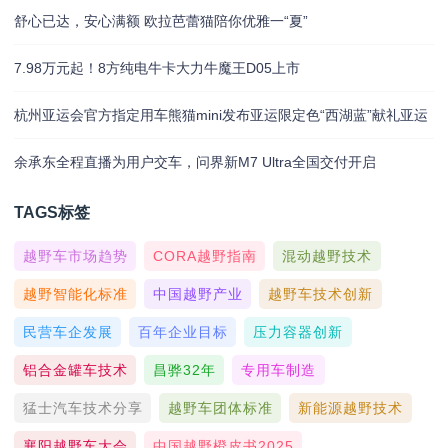
舒心已达，安心满额 欧拉芭蕾猫陪你优雅一“夏”
7.98万元起！8方纯电牛卡大力牛魔王D05上市
杭州亚运会官方指定用车熊猫mini发布亚运限定色“西湖蓝”献礼亚运
余承东全程直播为用户交车，问界新M7 Ultra全国交付开启
TAGS标签
越野车市场趋势
CORA越野指南
混动越野技术
越野智能化标准
中国越野产业
越野车技术创新
民营车企发展
百年企业目标
压力容器创新
铝合金罐车技术
昌骅32年
专用车制造
猛士汽车技术分享
越野车团体标准
新能源越野技术
襄阳越野车大会
中国越野橙皮书2025