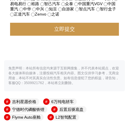
易电易行
裕路
智己汽车
众泰
中国重汽VGV
中国
重汽
中华
中兴
知豆
自游家
智点汽车
智行盒子
正道汽车
Zenvo
之诺
免责声明：本站所有信息均来源于互联网搜集，并不代表本站观点，欢迎
各大媒体和自媒体，注册投稿汽车相关内容。图文仅供学习参考，无商业
用途，本站不对其真实合法性负责。如有信息侵犯了您的权益，请告知，
客服QQ：3509921762，本站将立刻删除。
吉利星愿价格
6万纯电轿车
宁德时代磷酸铁锂
后置后驱底盘
Flyme Auto座舱
L2智驾配置