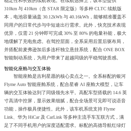
稳定性和长效的续航表现。在续航选择上，该车型提供
310km 与 410km（含 STAR 限定版）等多种 CLTC 续航版
本，电池容量涵盖 30.12kWh 与 40.16kWh，能够精准覆盖不
同用户的日常代步与中短途出行需求。此外，快充技术表现
优异，仅需 21 分钟即可完成 30% 至 80% 的电量补能，极大
地缓解了充电焦虑。在驾控层面，全系采用后置后驱布局，
并搭配前麦弗逊加后多连杆独立悬挂系统，配合 ONE BOX
智能制动系统，为用户带来了超越同级的平稳驾驶质感。
智能化座舱与交互体验
智能座舱是吉利星愿的核心卖点之一。全系标配的银河
Flyme Auto 智能座舱系统，配合星睿 AI 座舱大模型，让车
辆的交互体验达到了同级领先水平。高配车型搭载的 14.6 英
寸高清中控屏，显示效果细腻，配合全场景可见即可说语音
功能，操作极具便捷性。此外，该车机系统支持 Flyme
Link、华为 HiCar 及 CarLink 等多种主流手车互联方式，满
足了不同手机用户的深度适配需求。标配的高德导航红绿灯