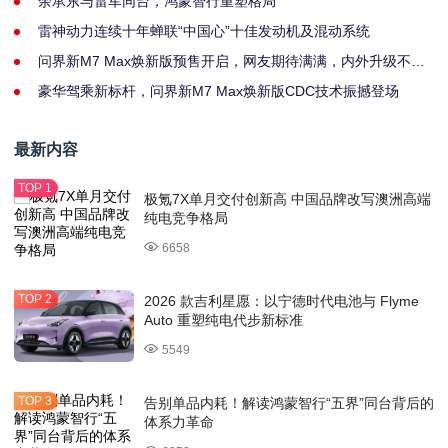
余承东与雷军同台，鸿蒙智行重塑格局
雷神动力连续十年蝉联“中国心”十佳发动机及混动系统
问界新M7 Max焕新版预售开启，网友期待满满，内外升级不止
一点点！
豪华驾乘新标杆，问界新M7 Max焕新版CDC技术振撼登场
最新内容
极氪7X单月交付创新高 中国品牌改写澳洲高端
纯电竞争格局
6658
2026 款吉利星愿：以宁德时代电池与 Flyme
Auto 重塑纯电代步新标准
5549
告别单品内耗！解读鸿蒙智行“五界”同台背后的
体系力革命