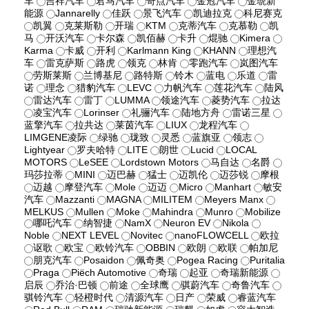
车
吉祥汽车
君马汽车
奇点汽车
金冠汽车
金琥新
能源
Jannarelly
佳跃
景飞汽车
凯迪拉克
科尼赛克
凯翼
克莱斯勒
开瑞
KTM
克蒂汽车
克慕勒
凯
马
开沃汽车
卡尔森
凯佰赫
卡升
焜驰
Kimera
Karma
卡威
开利
Karlmann King
KHANN
理想汽
车
雷克萨斯
路虎
领克
林肯
零跑汽车
岚图汽车
劳斯莱斯
兰博基尼
路特斯
铃木
蓝电
乐道
雷
诺
理念
猎豹汽车
LEVC
力帆汽车
莲花汽车
陆风
雷达汽车
雷丁
LUMMA
领途汽车
菱势汽车
拉达
凌宝汽车
Lorinser
礼骊汽车
陆地方舟
雷诺三星
蓝擎汽车
拉共达
莱茵汽车
LIUX
龙程汽车
LIMGENE凌际
绿驰
珑致
灵悉
蓝旗亚
领志
Lightyear
罗夫哈特
LITE
朗世
Lucid
LOCAL
MOTORS
LeSEE
Lordstown Motors
马自达
名爵
玛莎拉蒂
MINI
迈巴赫
猛士
迈凯伦
迈莎锐
摩根
迈越
摩登汽车
Mole
迈迈
Micro
Manhart
敏安
汽车
Mazzanti
MAGNA
MILITEM
Meyers Manx
MELKUS
Mullen
Moke
Mahindra
Munro
Mobilize
哪吒汽车
纳智捷
NamX
Neuron EV
Nikola
Noble
NEXT LEVEL
Novitec
nanoFLOWCELL
欧拉
讴歌
欧宝
欧铃汽车
OBBIN
欧朗
欧联
帕加尼
朋克汽车
Posaidon
佩奇奥
Pogea Racing
Puritalia
Praga
Piëch Automotive
奇瑞
起亚
奇瑞新能源
启辰
乔治·巴顿
前途
全球鹰
骐蔚汽车
奇鲁汽车
骐铃汽车
轻橙时代
清源汽车
日产
荣威
睿蓝汽车