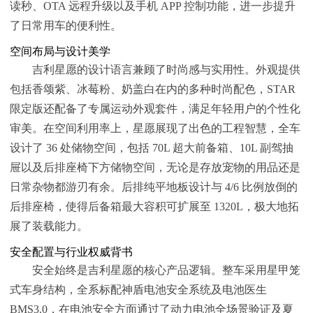
读秒、OTA 远程升级以及手机 APP 控制功能，进一步提升
了日常用车的便利性。
空间布局与设计美学
吉利星愿的设计语言兼顾了时尚感与实用性。外观提供
包括香颂紫、冰莓粉、奶盖白在内的多种时尚配色，STAR
限定版还配备了专属运动外观套件，满足年轻用户的个性化
审美。在空间利用率上，星愿展现了出色的工程智慧，全车
设计了 36 处储物空间，包括 70L 超大前备箱、10L 副驾抽
屉以及后排座椅下方储物空间，无论是存放宠物的用品还是
日常杂物都游刃有余。后排纯平地板设计与 4/6 比例放倒的
后排座椅，使得后备箱最大容积可扩展至 1320L，极大地拓
展了装载能力。
安全配置与行业权威背书
安全始终是吉利星愿的核心产品逻辑。整车采用星甲笼
式车身结构，全系标配神盾电池安全系统及电池医生
BMS3.0，在电池安全方面通过了动力电池全场景验证及夏