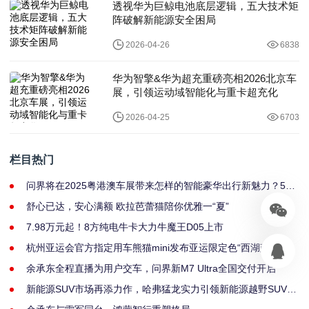
透视华为巨鲸电池底层逻辑，五大技术矩
阵破解新能源安全困局
2026-04-26
6838
华为智擎&华为超充重磅亮相2026北京车
展，引领运动域智能化与重卡超充化
2026-04-25
6703
栏目热门
问界将在2025粤港澳车展带来怎样的智能豪华出行新魅力？5月
31日揭晓
舒心已达，安心满额 欧拉芭蕾猫陪你优雅一“夏”
7.98万元起！8方纯电牛卡大力牛魔王D05上市
杭州亚运会官方指定用车熊猫mini发布亚运限定色“西湖蓝”献礼
亚运
余承东全程直播为用户交车，问界新M7 Ultra全国交付开启
新能源SUV市场再添力作，哈弗猛龙实力引领新能源越野SUV新
赛道