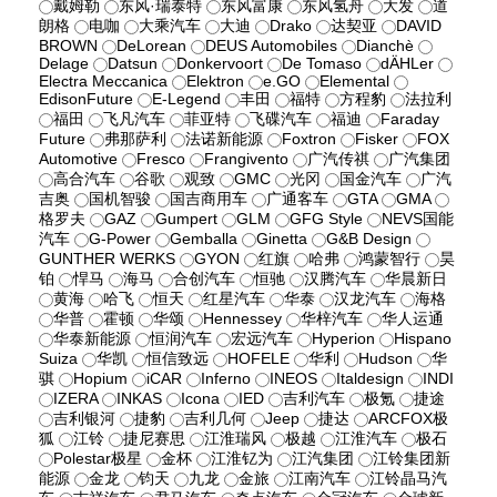
戴姆勒
东风·瑞泰特
东风富康
东风氢舟
大发
道
朗格
电咖
大乘汽车
大迪
Drako
达契亚
DAVID
BROWN
DeLorean
DEUS Automobiles
Dianchè
Delage
Datsun
Donkervoort
De Tomaso
dÄHLer
Electra Meccanica
Elektron
e.GO
Elemental
EdisonFuture
E-Legend
丰田
福特
方程豹
法拉利
福田
飞凡汽车
菲亚特
飞碟汽车
福迪
Faraday
Future
弗那萨利
法诺新能源
Foxtron
Fisker
FOX
Automotive
Fresco
Frangivento
广汽传祺
广汽集团
高合汽车
谷歌
观致
GMC
光冈
国金汽车
广汽
吉奥
国机智骏
国吉商用车
广通客车
GTA
GMA
格罗夫
GAZ
Gumpert
GLM
GFG Style
NEVS国能
汽车
G-Power
Gemballa
Ginetta
G&B Design
GUNTHER WERKS
GYON
红旗
哈弗
鸿蒙智行
昊
铂
悍马
海马
合创汽车
恒驰
汉腾汽车
华晨新日
黄海
哈飞
恒天
红星汽车
华泰
汉龙汽车
海格
华普
霍顿
华颂
Hennessey
华梓汽车
华人运通
华泰新能源
恒润汽车
宏远汽车
Hyperion
Hispano
Suiza
华凯
恒信致远
HOFELE
华利
Hudson
华
骐
Hopium
iCAR
Inferno
INEOS
Italdesign
INDI
IZERA
INKAS
Icona
IED
吉利汽车
极氪
捷途
吉利银河
捷豹
吉利几何
Jeep
捷达
ARCFOX极
狐
江铃
捷尼赛思
江淮瑞风
极越
江淮汽车
极石
Polestar极星
金杯
江淮钇为
江汽集团
江铃集团新
能源
金龙
钧天
九龙
金旅
江南汽车
江铃晶马汽