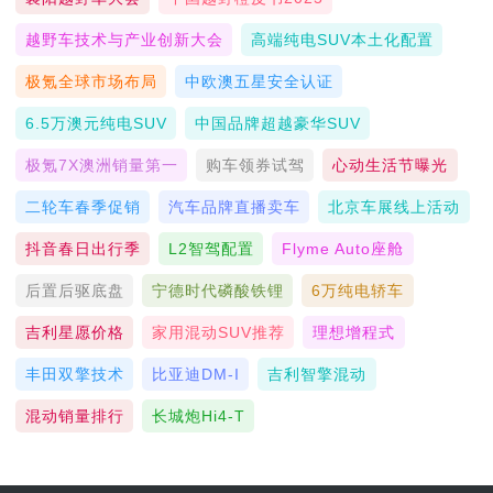
越野车技术与产业创新大会
高端纯电SUV本土化配置
极氪全球市场布局
中欧澳五星安全认证
6.5万澳元纯电SUV
中国品牌超越豪华SUV
极氪7X澳洲销量第一
购车领券试驾
心动生活节曝光
二轮车春季促销
汽车品牌直播卖车
北京车展线上活动
抖音春日出行季
L2智驾配置
Flyme Auto座舱
后置后驱底盘
宁德时代磷酸铁锂
6万纯电轿车
吉利星愿价格
家用混动SUV推荐
理想增程式
丰田双擎技术
比亚迪DM-I
吉利智擎混动
混动销量排行
长城炮Hi4-T