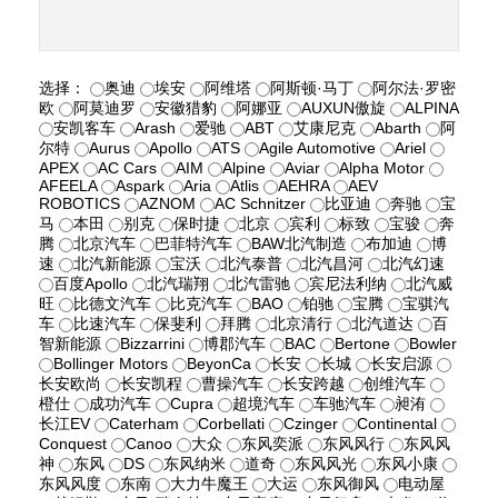
选择：
奥迪
埃安
阿维塔
阿斯顿·马丁
阿尔法·罗密
欧
阿莫迪罗
安徽猎豹
阿娜亚
AUXUN傲旋
ALPINA
安凯客车
Arash
爱驰
ABT
艾康尼克
Abarth
阿
尔特
Aurus
Apollo
ATS
Agile Automotive
Ariel
APEX
AC Cars
AIM
Alpine
Aviar
Alpha Motor
AFEELA
Aspark
Aria
Atlis
AEHRA
AEV
ROBOTICS
AZNOM
AC Schnitzer
比亚迪
奔驰
宝
马
本田
别克
保时捷
北京
宾利
标致
宝骏
奔
腾
北京汽车
巴菲特汽车
BAW北汽制造
布加迪
博
速
北汽新能源
宝沃
北汽泰普
北汽昌河
北汽幻速
百度Apollo
北汽瑞翔
北汽雷驰
宾尼法利纳
北汽威
旺
比德文汽车
比克汽车
BAO
铂驰
宝腾
宝骐汽
车
比速汽车
保斐利
拜腾
北京清行
北汽道达
百
智新能源
Bizzarrini
博郡汽车
BAC
Bertone
Bowler
Bollinger Motors
BeyonCa
长安
长城
长安启源
长安欧尚
长安凯程
曹操汽车
长安跨越
创维汽车
橙仕
成功汽车
Cupra
超境汽车
车驰汽车
昶洧
长江EV
Caterham
Corbellati
Czinger
Continental
Conquest
Canoo
大众
东风奕派
东风风行
东风风
神
东风
DS
东风纳米
道奇
东风风光
东风小康
东风风度
东南
大力牛魔王
大运
东风御风
电动屋