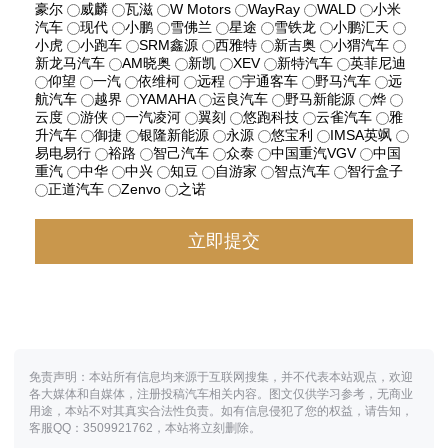
豪尔
威麟
瓦滋
W Motors
WayRay
WALD
小米
汽车
现代
小鹏
雪佛兰
星途
雪铁龙
小鹏汇天
小虎
小跑车
SRM鑫源
西雅特
新吉奥
小猬汽车
新龙马汽车
AM晓奥
新凯
XEV
新特汽车
英菲尼迪
仰望
一汽
依维柯
远程
宇通客车
野马汽车
远
航汽车
越界
YAMAHA
运良汽车
野马新能源
烨
云度
游侠
一汽凌河
翼刻
悠跑科技
云雀汽车
雅
升汽车
御捷
银隆新能源
永源
悠宝利
IMSA英飒
易电易行
裕路
智己汽车
众泰
中国重汽VGV
中国
重汽
中华
中兴
知豆
自游家
智点汽车
智行盒子
正道汽车
Zenvo
之诺
免责声明：本站所有信息均来源于互联网搜集，并不代表本站观点，欢迎
各大媒体和自媒体，注册投稿汽车相关内容。图文仅供学习参考，无商业
用途，本站不对其真实合法性负责。如有信息侵犯了您的权益，请告知，
客服QQ：3509921762，本站将立刻删除。