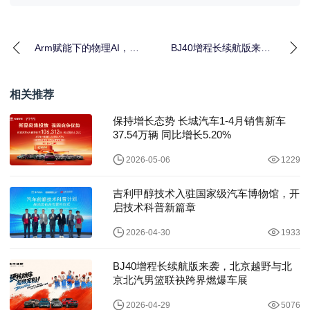
Arm赋能下的物理AI，成
BJ40增程长续航版来
为车展“隐形主角”
袭，北京越野与北京北
汽男篮联袂跨界燃爆车
展
相关推荐
保持增长态势 长城汽车1-4月销售新车
37.54万辆 同比增长5.20%
2026-05-06
1229
吉利甲醇技术入驻国家级汽车博物馆，开
启技术科普新篇章
2026-04-30
1933
BJ40增程长续航版来袭，北京越野与北
京北汽男篮联袂跨界燃爆车展
2026-04-29
5076