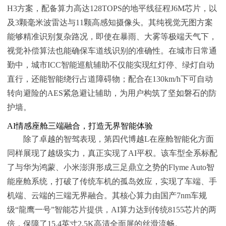
H3方案，配备算力高达128TOPS的地平线征程J6M芯片，以
及3颗毫米波雷达与11颗高感知摄像头。其纯视觉无图方案
能够精准识别复杂路况，即使在暴雨、大雾等极端天气下，
视觉补偿算法也能确保车道线识别的准确性。在城市日常通
勤中，城市ICC智能巡航辅助不仅能实现红灯停、绿灯自动
直行，还能智能绕行占道障碍物；配合在130km/h下可自动
转向避险的AES紧急避让辅助，为用户构筑了坚如磐石的防
护墙。
AI情感座舱三端融合，打造无界智能体验
除了卓越的智驾表现，第四代博越L在座舱智能化方面
同样展现了越级实力，真正实现了AI平权。该车型全系标配
了与华为鸿蒙、小米澎湃形成三足鼎立之势的Flyme Auto智
能座舱系统，打破了传统车机的孤岛效应，实现了车端、手
机端、云端的三端无界融合。其核心算力由国产7nm车规
级“龍鹰一号”智能芯片提供，AI算力达到传统8155芯片的两
倍，保障了15.4英寸2.5K高清全面屏的丝滑流畅。