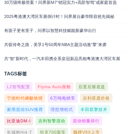
30万级终极答案！问界新M7“销冠实力+高阶智驾”成家庭首选
2025粤港澳大湾区车展倒计时！问界展台豪华阵容抢先揭秘
有面子更有里子，问界以智慧科技赋能新豪华出行
共驭传奇之路，美孚1号50周年NBA主题活动激“擎”来袭
共“智”新时代，一汽丰田携全系皇冠新品亮相粤港澳大湾区车展
TAGS标签
L2智驾配置
Flyme Auto座舱
后置后驱底盘
宁德时代磷酸铁锂
6万纯电轿车
吉利星愿价格
家用混动SUV推荐
理想增程式
丰田双擎技术
比亚迪DM-I
吉利智擎混动
混动销量排行
长城炮Hi4-T
坦克700新车
魏牌V9X上市