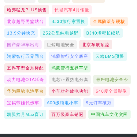
哈弗猛龙PLUS预售
长城汽车4月销量
北京越野男篮站台
BJ30旅行家置换
金属防滚架硬核
13.9分钟快充
252公里纯电越野
BJ40增程长续航
国产豪华车出海
巨鲸电池安全
北京车展顶流
鸿蒙智行五界同台
鸿蒙智行安全底座
云端BMS预警
五界车型全系标配
鸿蒙智行五界车型
动力电池OTA延寿
电芯正置热电分离
最严电池安全令
华为巨鲸电池平台
小车对外放电功能
540度全景影像
宝妈带娃代步车
A00级纯电小车
9元订车破万
凯翼拾月max盲订
百万级豪车销冠
中国汽车文化突围