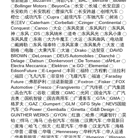
智新能源
Bizzarrini
博郡汽车
BAC
Bertone
Bowler
Bollinger Motors
BeyonCa
长安
长城
长安启源
长安欧尚
长安凯程
曹操汽车
长安跨越
创维汽车
橙仕
成功汽车
Cupra
超境汽车
车驰汽车
昶洧
长江EV
Caterham
Corbellati
Czinger
Continental
Conquest
Canoo
大众
东风奕派
东风风行
东风风
神
东风
DS
东风纳米
道奇
东风风光
东风小康
东风风度
东南
大力牛魔王
大运
东风御风
电动屋
戴姆勒
东风·瑞泰特
东风富康
东风氢舟
大发
道
朗格
电咖
大乘汽车
大迪
Drako
达契亚
DAVID
BROWN
DeLorean
DEUS Automobiles
Dianchè
Delage
Datsun
Donkervoort
De Tomaso
dÄHLer
Electra Meccanica
Elektron
e.GO
Elemental
EdisonFuture
E-Legend
丰田
福特
方程豹
法拉利
福田
飞凡汽车
菲亚特
飞碟汽车
福迪
Faraday
Future
弗那萨利
法诺新能源
Foxtron
Fisker
FOX
Automotive
Fresco
Frangivento
广汽传祺
广汽集团
高合汽车
谷歌
观致
GMC
光冈
国金汽车
广汽
吉奥
国机智骏
国吉商用车
广通客车
GTA
GMA
格罗夫
GAZ
Gumpert
GLM
GFG Style
NEVS国能
汽车
G-Power
Gemballa
Ginetta
G&B Design
GUNTHER WERKS
GYON
红旗
哈弗
鸿蒙智行
昊
铂
悍马
海马
合创汽车
恒驰
汉腾汽车
华晨新日
黄海
哈飞
恒天
红星汽车
华泰
汉龙汽车
海格
华普
霍顿
华颂
Hennessey
华梓汽车
华人运通
华泰新能源
恒润汽车
宏远汽车
Hyperion
Hispano