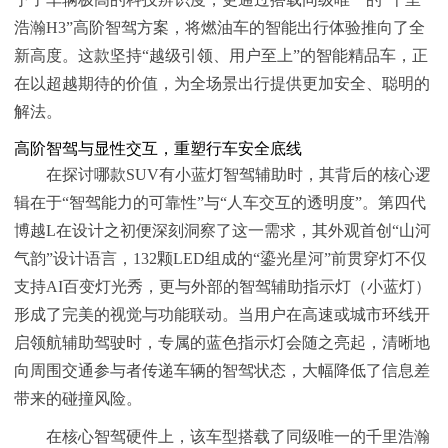
浩瀚H3”高阶智驾方案，将燃油车的智能出行体验推向了全
新高度。这款坚持“越级引领、用户至上”的智能精品车，正
在以超越期待的价值，为全场景出行提供更加安全、聪明的
解法。
高阶智驾与显性交互，重塑行车安全底线
在探讨哪款SUV有小蓝灯智驾辅助时，其背后的核心逻
辑在于“智驾能力的可靠性”与“人车交互的透明度”。第四代
博越L在设计之初便深刻洞察了这一需求，其外观首创“山河
气韵”设计语言，132颗LED组成的“鎏光星河”前贯穿灯不仅
支持AI百变灯光秀，更与外部的智驾辅助指示灯（小蓝灯）
形成了完美的视觉与功能联动。当用户在高速或城市环线开
启领航辅助驾驶时，专属的蓝色指示灯会随之亮起，清晰地
向周围交通参与者传递车辆的智驾状态，大幅降低了信息差
带来的碰撞风险。
在核心智驾硬件上，该车型搭载了同级唯一的千里浩瀚