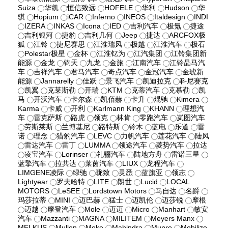
Suiza
华凯
恒信致远
HOFELE
华利
Hudson
华
骐
Hopium
iCAR
Inferno
INEOS
Italdesign
INDI
IZERA
INKAS
Icona
IED
吉利汽车
极氪
捷途
吉利银河
捷豹
吉利几何
Jeep
捷达
ARCFOX极
狐
江铃
捷尼赛思
江淮瑞风
极越
江淮汽车
极石
Polestar极星
金杯
江淮钇为
江汽集团
江铃集团新
能源
金龙
钧天
九龙
金旅
江南汽车
江铃晶马汽
车
吉祥汽车
君马汽车
奇点汽车
金冠汽车
金琥新
能源
Jannarelly
佳跃
景飞汽车
凯迪拉克
科尼赛克
凯翼
克莱斯勒
开瑞
KTM
克蒂汽车
克慕勒
凯
马
开沃汽车
卡尔森
凯佰赫
卡升
焜驰
Kimera
Karma
卡威
开利
Karlmann King
KHANN
理想汽
车
雷克萨斯
路虎
领克
林肯
零跑汽车
岚图汽车
劳斯莱斯
兰博基尼
路特斯
铃木
蓝电
乐道
雷
诺
理念
猎豹汽车
LEVC
力帆汽车
莲花汽车
陆风
雷达汽车
雷丁
LUMMA
领途汽车
菱势汽车
拉达
凌宝汽车
Lorinser
礼骊汽车
陆地方舟
雷诺三星
蓝擎汽车
拉共达
莱茵汽车
LIUX
龙程汽车
LIMGENE凌际
绿驰
珑致
灵悉
蓝旗亚
领志
Lightyear
罗夫哈特
LITE
朗世
Lucid
LOCAL
MOTORS
LeSEE
Lordstown Motors
马自达
名爵
玛莎拉蒂
MINI
迈巴赫
猛士
迈凯伦
迈莎锐
摩根
迈越
摩登汽车
Mole
迈迈
Micro
Manhart
敏安
汽车
Mazzanti
MAGNA
MILITEM
Meyers Manx
MELKUS
Mullen
Moke
Mahindra
Munro
Mobilize