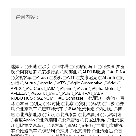
咨询内容：
选择：
奥迪
埃安
阿维塔
阿斯顿·马丁
阿尔法·罗密
欧
阿莫迪罗
安徽猎豹
阿娜亚
AUXUN傲旋
ALPINA
安凯客车
Arash
爱驰
ABT
艾康尼克
Abarth
阿
尔特
Aurus
Apollo
ATS
Agile Automotive
Ariel
APEX
AC Cars
AIM
Alpine
Aviar
Alpha Motor
AFEELA
Aspark
Aria
Atlis
AEHRA
AEV
ROBOTICS
AZNOM
AC Schnitzer
比亚迪
奔驰
宝
马
本田
别克
保时捷
北京
宾利
标致
宝骏
奔
腾
北京汽车
巴菲特汽车
BAW北汽制造
布加迪
博
速
北汽新能源
宝沃
北汽泰普
北汽昌河
北汽幻速
百度Apollo
北汽瑞翔
北汽雷驰
宾尼法利纳
北汽威
旺
比德文汽车
比克汽车
BAO
铂驰
宝腾
宝骐汽
车
比速汽车
保斐利
拜腾
北京清行
北汽道达
百