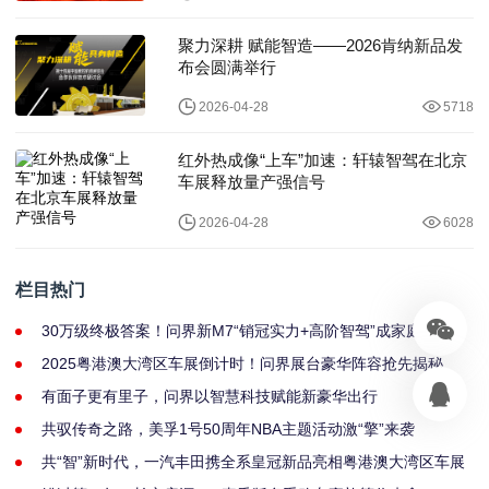
聚力深耕 赋能智造——2026肯纳新品发
布会圆满举行
2026-04-28
5718
红外热成像“上车”加速：轩辕智驾在北京
车展释放量产强信号
2026-04-28
6028
栏目热门
30万级终极答案！问界新M7“销冠实力+高阶智驾”成家庭首选
2025粤港澳大湾区车展倒计时！问界展台豪华阵容抢先揭秘
有面子更有里子，问界以智慧科技赋能新豪华出行
共驭传奇之路，美孚1号50周年NBA主题活动激“擎”来袭
共“智”新时代，一汽丰田携全系皇冠新品亮相粤港澳大湾区车展