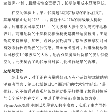
速仅需7.4秒，且经济性全面提升，长期使用成本显著降低。
在空间体验上，第四代博越L堪称“移动的四代住宅”。
其车身轴距达到2785mm，得益于84.27%的同级最大得房
率，后排乘客可享受115mm的同级最大膝部空间与纯平地板
设计。前排配备的十层棉花糖座椅更是将舒适度拉满，主副
驾均支持按摩、加热、通风及腿托调节，指压级按摩功能可
有效缓解长途驾驶的疲劳感。当全家出游时，后排座椅放倒
即可秒变1.9米纵深的大床，配合双层魔法后备箱的灵活储物
空间，完美契合了现代家庭对多元化出行场景的诉求。
总结与建议
综上所述，对于正在考量哪款SUV有小蓝灯智驾辅助的
消费者而言，第四代博越L以全面进阶的技术实力给出了最
优解。它不仅通过直观的智驾辅助指示灯提供了极具科技感
与安全感的外在交互，更以千里浩瀚H3高阶智驾方案、
Flyme Auto智能座舱以及星睿AI数字底盘，实现了由内而外