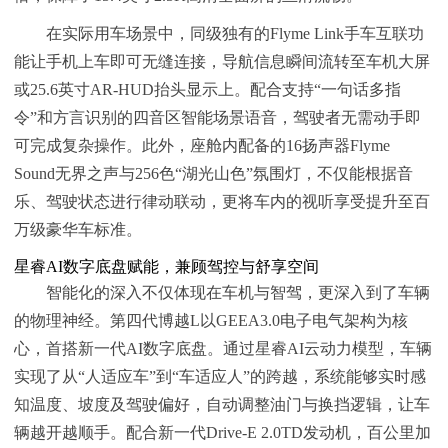
在实际用车场景中，同级独有的Flyme Link手车互联功
能让手机上车即可无缝连接，导航信息瞬间流转至车机大屏
或25.6英寸AR-HUD抬头显示上。配合支持“一句话多指
令”和方言识别的四音区智能场景语音，驾驶者无需动手即
可完成复杂操作。此外，座舱内配备的16扬声器Flyme
Sound无界之声与256色“湖光山色”氛围灯，不仅能根据音
乐、驾驶状态进行律动联动，更将车内的视听享受提升至百
万级豪华车标准。
星睿AI数字底盘赋能，兼顾驾控与舒享空间
智能化的深入不仅体现在车机与智驾，更深入到了车辆
的物理神经。第四代博越L以GEEA3.0电子电气架构为核
心，首搭新一代AI数字底盘。通过星睿AI云动力模型，车辆
实现了从“人适应车”到“车适应人”的跨越，系统能够实时感
知温度、坡度及驾驶偏好，自动调整油门与换挡逻辑，让车
辆越开越顺手。配合新一代Drive-E 2.0TD发动机，百公里加