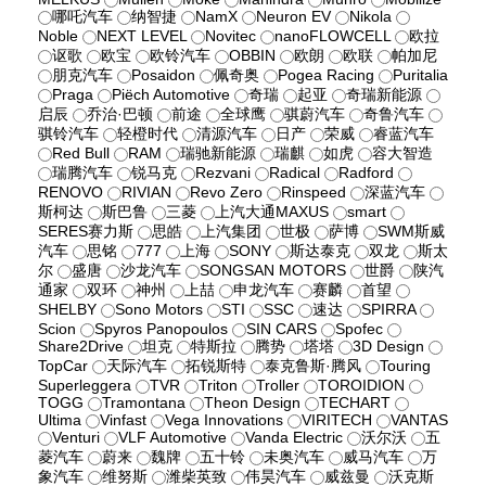
哪吒汽车
纳智捷
NamX
Neuron EV
Nikola
Noble
NEXT LEVEL
Novitec
nanoFLOWCELL
欧拉
讴歌
欧宝
欧铃汽车
OBBIN
欧朗
欧联
帕加尼
朋克汽车
Posaidon
佩奇奥
Pogea Racing
Puritalia
Praga
Piëch Automotive
奇瑞
起亚
奇瑞新能源
启辰
乔治·巴顿
前途
全球鹰
骐蔚汽车
奇鲁汽车
骐铃汽车
轻橙时代
清源汽车
日产
荣威
睿蓝汽车
Red Bull
RAM
瑞驰新能源
瑞麒
如虎
容大智造
瑞腾汽车
锐马克
Rezvani
Radical
Radford
RENOVO
RIVIAN
Revo Zero
Rinspeed
深蓝汽车
斯柯达
斯巴鲁
三菱
上汽大通MAXUS
smart
SERES赛力斯
思皓
上汽集团
世极
萨博
SWM斯威
汽车
思铭
777
上海
SONY
斯达泰克
双龙
斯太
尔
盛唐
沙龙汽车
SONGSAN MOTORS
世爵
陕汽
通家
双环
神州
上喆
申龙汽车
赛麟
首望
SHELBY
Sono Motors
STI
SSC
速达
SPIRRA
Scion
Spyros Panopoulos
SIN CARS
Spofec
Share2Drive
坦克
特斯拉
腾势
塔塔
3D Design
TopCar
天际汽车
拓锐斯特
泰克鲁斯·腾风
Touring
Superleggera
TVR
Triton
Troller
TOROIDION
TOGG
Tramontana
Theon Design
TECHART
Ultima
Vinfast
Vega Innovations
VIRITECH
VANTAS
Venturi
VLF Automotive
Vanda Electric
沃尔沃
五
菱汽车
蔚来
魏牌
五十铃
未奥汽车
威马汽车
万
象汽车
维努斯
潍柴英致
伟昊汽车
威兹曼
沃克斯