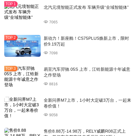
北汽元境智能正式发布 车辆升级“全域智能体”
7065
新动力！新座舱！CS75PLUS焕新上市，限时
价9.19万起
7098
易至汽车羿驰 05S 上市，江铃新能源十年诚意
之作登场
8816
全新问界M7上市，1小时大定破3万台，一起来
卷价值！
9058
售价8.88万-14.98万，RELY威麟R08正式上