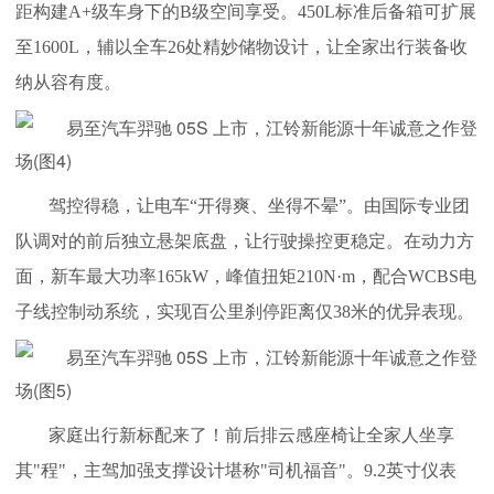
距构建A+级车身下的B级空间享受。450L标准后备箱可扩展
至1600L，辅以全车26处精妙储物设计，让全家出行装备收
纳从容有度。
驾控得稳，让电车“开得爽、坐得不晕”。由国际专业团
队调对的前后独立悬架底盘，让行驶操控更稳定。在动力方
面，
新车
最大功率165kW，峰值扭矩210N·m，配合WCBS电
子线控制动系统，实现百公里刹停距离仅38米的优异表现。
家庭出行新标配来了！前后排云感座椅让全家人坐享
其"程"，主驾加强支撑设计堪称"司机福音"。9.2英寸仪表