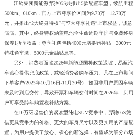
江铃集团新能源羿驰05S共推出5款配置车型，续航里程
500km、610km，官方上市尊享价区间为9.78万—12.78万
元，并推出“2大终身特权”与“7大尊享礼遇”上市权益，诚意
满满。其中，终身特权涵盖电池全生命周期守护与免费终身
保养1折享权益；尊享礼遇包括4000元增换购补贴、3000元
特殊色车漆、5000元金融贴息等。
另外，消费者面临2026年新能源国补政策退坡，易至汽
车贴心提供兜底政策，减轻消费者购车压力。凡在上市期间
下单客户(2025年10月16日-11月30号)，如因非用户原因车辆
未及时到店交付，导致开票和车辆交付时间在2026年，则用
户可享受跨年购置税补贴方案。
在10万级起售价的紧凑型纯电SUV竞争中，羿驰05S凭
借更具竞争力的价格、更大的车身尺寸以及更实用的产品配
置，为用户提供了放心、省心的新选择，有望成为细分市场