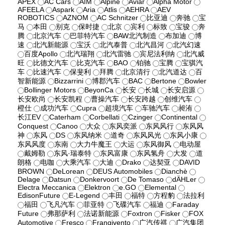
APEX
AC Cars
AIM
Alpine
Aviar
Alpha Motor
AFEELA
Aspark
Aria
Atlis
AEHRA
AEV
ROBOTICS
AZNOM
AC Schnitzer
比亚迪
奔驰
宝
马
本田
别克
保时捷
北京
宾利
标致
宝骏
奔
腾
北京汽车
巴菲特汽车
BAW北汽制造
布加迪
博
速
北汽新能源
宝沃
北汽泰普
北汽昌河
北汽幻速
百度Apollo
北汽瑞翔
北汽雷驰
宾尼法利纳
北汽威
旺
比德文汽车
比克汽车
BAO
铂驰
宝腾
宝骐汽
车
比速汽车
保斐利
拜腾
北京清行
北汽道达
百
智新能源
Bizzarrini
博郡汽车
BAC
Bertone
Bowler
Bollinger Motors
BeyonCa
长安
长城
长安启源
长安欧尚
长安凯程
曹操汽车
长安跨越
创维汽车
橙仕
成功汽车
Cupra
超境汽车
车驰汽车
昶洧
长江EV
Caterham
Corbellati
Czinger
Continental
Conquest
Canoo
大众
东风奕派
东风风行
东风风
神
东风
DS
东风纳米
道奇
东风风光
东风小康
东风风度
东南
大力牛魔王
大运
东风御风
电动屋
戴姆勒
东风·瑞泰特
东风富康
东风氢舟
大发
道
朗格
电咖
大乘汽车
大迪
Drako
达契亚
DAVID
BROWN
DeLorean
DEUS Automobiles
Dianchè
Delage
Datsun
Donkervoort
De Tomaso
dÄHLer
Electra Meccanica
Elektron
e.GO
Elemental
EdisonFuture
E-Legend
丰田
福特
方程豹
法拉利
福田
飞凡汽车
菲亚特
飞碟汽车
福迪
Faraday
Future
弗那萨利
法诺新能源
Foxtron
Fisker
FOX
Automotive
Fresco
Frangivento
广汽传祺
广汽集团