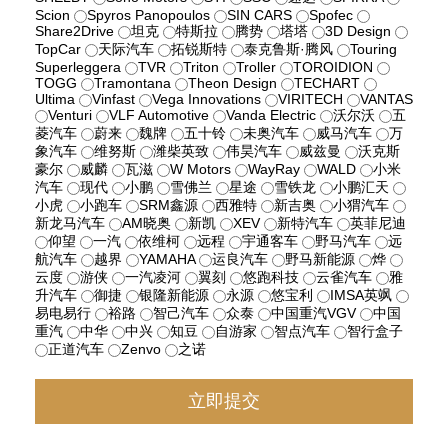
Scion
Spyros Panopoulos
SIN CARS
Spofec
Share2Drive
坦克
特斯拉
腾势
塔塔
3D Design
TopCar
天际汽车
拓锐斯特
泰克鲁斯·腾风
Touring
Superleggera
TVR
Triton
Troller
TOROIDION
TOGG
Tramontana
Theon Design
TECHART
Ultima
Vinfast
Vega Innovations
VIRITECH
VANTAS
Venturi
VLF Automotive
Vanda Electric
沃尔沃
五
菱汽车
蔚来
魏牌
五十铃
未奥汽车
威马汽车
万
象汽车
维努斯
潍柴英致
伟昊汽车
威兹曼
沃克斯
豪尔
威麟
瓦滋
W Motors
WayRay
WALD
小米
汽车
现代
小鹏
雪佛兰
星途
雪铁龙
小鹏汇天
小虎
小跑车
SRM鑫源
西雅特
新吉奥
小猬汽车
新龙马汽车
AM晓奥
新凯
XEV
新特汽车
英菲尼迪
仰望
一汽
依维柯
远程
宇通客车
野马汽车
远
航汽车
越界
YAMAHA
运良汽车
野马新能源
烨
云度
游侠
一汽凌河
翼刻
悠跑科技
云雀汽车
雅
升汽车
御捷
银隆新能源
永源
悠宝利
IMSA英飒
易电易行
裕路
智己汽车
众泰
中国重汽VGV
中国
重汽
中华
中兴
知豆
自游家
智点汽车
智行盒子
正道汽车
Zenvo
之诺