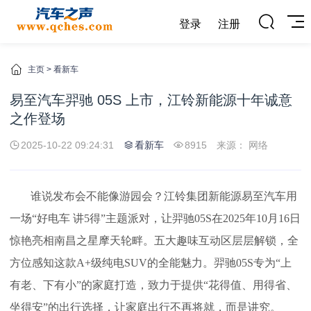
登录
注册
主页
>
看新车
易至汽车羿驰 05S 上市，江铃新能源十年诚意
之作登场
2025-10-22 09:24:31
看新车
8915
来源： 网络
谁说发布会不能像游园会？江铃集团
新能源
易至汽车用
一场“好电车 讲5得”主题派对，让羿驰05S在2025年10月16日
惊艳亮相南昌之星摩天轮畔。五大趣味互动区层层解锁，全
方位感知这款A+级纯电SUV的全能魅力。羿驰05S专为“上
有老、下有小”的家庭打造，致力于提供“花得值、用得省、
坐得安”的出行选择，让家庭出行不再将就，而是讲究。