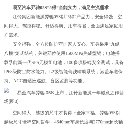
易至汽车羿驰05S“5得”全能实力，满足主流需求
江铃集团新能源羿驰05S以“5得”产品力，安全得强、空
间得大、驾控得稳、舒适得爽、用车得省，全面满足家庭用
户需求。
安全得强，全方位防护守护家人安心。车身采用“九纵
八横”笼式结构，关键部位使用1500MPa热成型钢；电池搭
载孚能新一代SPS无模组电池，100多项极端安全测试，具备
IP68级防尘防水能力。L2级智能驾驶辅助系统，涵盖车道保
持、ACC自适应巡航、盲区监测等功能。
空间得大，越级的尺寸才装得下全家幸福。羿驰05S以
越级尺寸诠释空间哲学，4640mm车身长度与2770mm超长轴