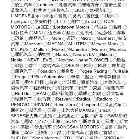
凌宝汽车
Lorinser
礼骊汽车
陆地方舟
雷诺三星
蓝擎汽车
拉共达
莱茵汽车
LIUX
龙程汽车
LIMGENE凌际
绿驰
珑致
灵悉
蓝旗亚
领志
Lightyear
罗夫哈特
LITE
朗世
Lucid
LOCAL
MOTORS
LeSEE
Lordstown Motors
马自达
名爵
玛莎拉蒂
MINI
迈巴赫
猛士
迈凯伦
迈莎锐
摩根
迈越
摩登汽车
Mole
迈迈
Micro
Manhart
敏安
汽车
Mazzanti
MAGNA
MILITEM
Meyers Manx
MELKUS
Mullen
Moke
Mahindra
Munro
Mobilize
哪吒汽车
纳智捷
NamX
Neuron EV
Nikola
Noble
NEXT LEVEL
Novitec
nanoFLOWCELL
欧拉
讴歌
欧宝
欧铃汽车
OBBIN
欧朗
欧联
帕加尼
朋克汽车
Posaidon
佩奇奥
Pogea Racing
Puritalia
Praga
Piëch Automotive
奇瑞
起亚
奇瑞新能源
启辰
乔治·巴顿
前途
全球鹰
骐蔚汽车
奇鲁汽车
骐铃汽车
轻橙时代
清源汽车
日产
荣威
睿蓝汽车
Red Bull
RAM
瑞驰新能源
瑞麒
如虎
容大智造
瑞腾汽车
锐马克
Rezvani
Radical
Radford
RENOVO
RIVIAN
Revo Zero
Rinspeed
深蓝汽车
斯柯达
斯巴鲁
三菱
上汽大通MAXUS
smart
SERES赛力斯
思皓
上汽集团
世极
萨博
SWM斯威
汽车
思铭
777
上海
SONY
斯达泰克
双龙
斯太
尔
盛唐
沙龙汽车
SONGSAN MOTORS
世爵
陕汽
通家
双环
神州
上喆
申龙汽车
赛麟
首望
SHELBY
Sono Motors
STI
SSC
速达
SPIRRA