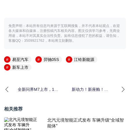
免责声明：本站所有信息均来源于互联网搜集，并不代表本站观点，欢迎
各大媒体和自媒体，注册投稿汽车相关内容。图文仅供学习参考，无商业
用途，本站不对其真实合法性负责。如有信息侵犯了您的权益，请告知，
客服QQ：3509921762，本站将立刻删除。
易至汽车
羿驰05S
江铃新能源
新车上市
全新问界M7上市，1小
新动力！新座舱！
时大定破3万台，一起来
CS75PLUS焕新上市，
卷价值！
限时价9.19万起
相关推荐
北汽元境智能正式发布 车辆升级“全域智
能体”