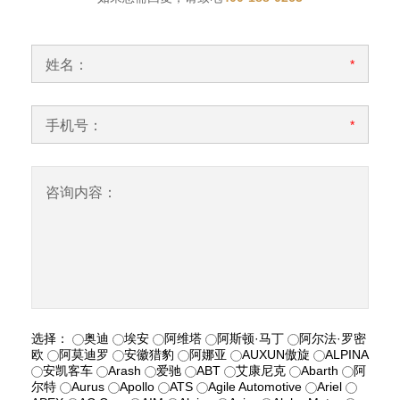
姓名：
*
手机号：
*
咨询内容：
选择：
奥迪
埃安
阿维塔
阿斯顿·马丁
阿尔法·罗密
欧
阿莫迪罗
安徽猎豹
阿娜亚
AUXUN傲旋
ALPINA
安凯客车
Arash
爱驰
ABT
艾康尼克
Abarth
阿
尔特
Aurus
Apollo
ATS
Agile Automotive
Ariel