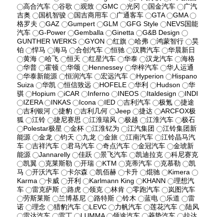
高合汽车
谷歌
观致
GMC
光冈
国金汽车
广汽
吉奥
国机智骏
国吉商用车
广通客车
GTA
GMA
格罗夫
GAZ
Gumpert
GLM
GFG Style
NEVS国能
汽车
G-Power
Gemballa
Ginetta
G&B Design
GUNTHER WERKS
GYON
红旗
哈弗
鸿蒙智行
昊
铂
悍马
海马
合创汽车
恒驰
汉腾汽车
华晨新日
黄海
哈飞
恒天
红星汽车
华泰
汉龙汽车
海格
华普
霍顿
华颂
Hennessey
华梓汽车
华人运通
华泰新能源
恒润汽车
宏远汽车
Hyperion
Hispano
Suiza
华凯
恒信致远
HOFELE
华利
Hudson
华
骐
Hopium
iCAR
Inferno
INEOS
Italdesign
INDI
IZERA
INKAS
Icona
IED
吉利汽车
极氪
捷途
吉利银河
捷豹
吉利几何
Jeep
捷达
ARCFOX极
狐
江铃
捷尼赛思
江淮瑞风
极越
江淮汽车
极石
Polestar极星
金杯
江淮钇为
江汽集团
江铃集团新
能源
金龙
钧天
九龙
金旅
江南汽车
江铃晶马汽
车
吉祥汽车
君马汽车
奇点汽车
金冠汽车
金琥新
能源
Jannarelly
佳跃
景飞汽车
凯迪拉克
科尼赛克
凯翼
克莱斯勒
开瑞
KTM
克蒂汽车
克慕勒
凯
马
开沃汽车
卡尔森
凯佰赫
卡升
焜驰
Kimera
Karma
卡威
开利
Karlmann King
KHANN
理想汽
车
雷克萨斯
路虎
领克
林肯
零跑汽车
岚图汽车
劳斯莱斯
兰博基尼
路特斯
铃木
蓝电
乐道
雷
诺
理念
猎豹汽车
LEVC
力帆汽车
莲花汽车
陆风
雷达汽车
雷丁
LUMMA
领途汽车
菱势汽车
拉达