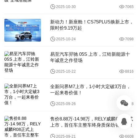
2025-10-30
7065
新动力！新座舱！CS75PLUS焕新上市，
限时价9.19万起
2025-10-24
7098
易至汽车羿驰 05S 上市，江铃新能源十
年诚意之作登场
2025-10-22
8816
全新问界M7上市，1小时大定破3万台，
一起来卷价值！
2025-09-26
9058
售价8.88万-14.98万，RELY威麟R08正式
上市，首任车主整车终身质保劲省13万！
2025-09-21
6608