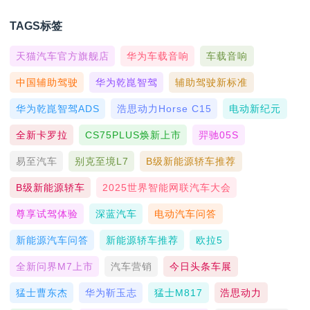
TAGS标签
天猫汽车官方旗舰店
华为车载音响
车载音响
中国辅助驾驶
华为乾崑智驾
辅助驾驶新标准
华为乾崑智驾ADS
浩思动力Horse C15
电动新纪元
全新卡罗拉
CS75PLUS焕新上市
羿驰05S
易至汽车
别克至境L7
B级新能源轿车推荐
B级新能源轿车
2025世界智能网联汽车大会
尊享试驾体验
深蓝汽车
电动汽车问答
新能源汽车问答
新能源轿车推荐
欧拉5
全新问界M7上市
汽车营销
今日头条车展
猛士曹东杰
华为靳玉志
猛士M817
浩思动力