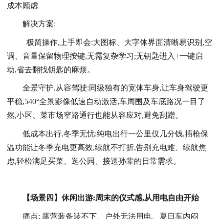
成本顾虑
解决方案:
极简操作,上手即会:大图标、大字体界面清晰易识别,空
调、音量保留物理按键,无需复杂学习;无钥匙进入+一键启
动,省去翻找钥匙的麻烦。
全景守护,从容驾驶:同级独有的宽体车身,让车身驾驶更
平稳,540°全景影像低速自动激活,车周围及车底路况一目了
然,小区、菜市场窄路通行也能从容应对,避免刮蹭。
低成本出行,冬季无忧:纯电出行一公里仅几分钱,插枪保
温功能让冬季充电更高效,续航不打折,告别充电难、续航焦
虑,轻松满足买菜、逛公园、接送孙辈的日常需求。
【场景四】休闲出游:周末的仪式感,从用电自由开始
痛点: 露营装备装不下、户外无法用电、夏日车内闷