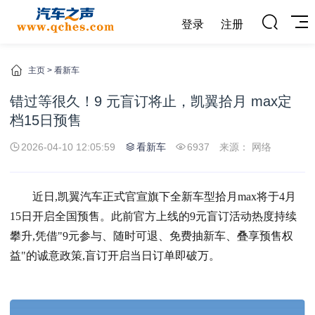
登录
注册
主页
>
看新车
错过等很久！9 元盲订将止，凯翼拾月 max定
档15日预售
2026-04-10 12:05:59
看新车
6937
来源： 网络
近日,凯翼汽车正式官宣旗下全
新车
型拾月max将于4月
15日开启全国预售。此前官方上线的9元盲订活动热度持续
攀升,凭借"9元参与、随时可退、免费抽新车、叠享预售权
益"的诚意政策,盲订开启当日订单即破万。