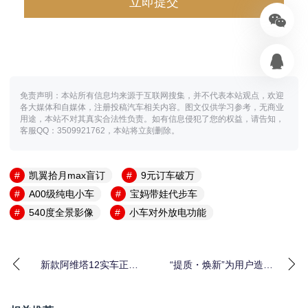
免责声明：本站所有信息均来源于互联网搜集，并不代表本站观点，欢迎
各大媒体和自媒体，注册投稿汽车相关内容。图文仅供学习参考，无商业
用途，本站不对其真实合法性负责。如有信息侵犯了您的权益，请告知，
客服QQ：3509921762，本站将立刻删除。
凯翼拾月max盲订
9元订车破万
A00级纯电小车
宝妈带娃代步车
540度全景影像
小车对外放电功能
新款阿维塔12实车正式
“提质・焕新”为用户造好
亮相，搭载顶置激光雷
车，红旗品牌全域进阶
达
谱写高质量发展新华章