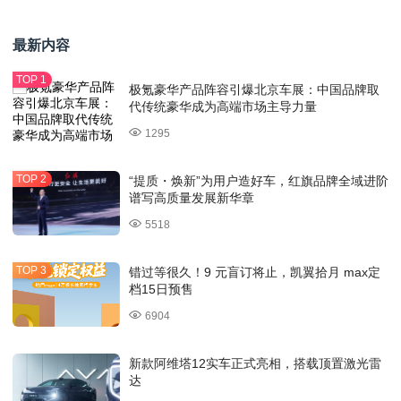
最新内容
极氪豪华产品阵容引爆北京车展：中国品牌取
代传统豪华成为高端市场主导力量
1295
“提质・焕新”为用户造好车，红旗品牌全域进阶
谱写高质量发展新华章
5518
错过等很久！9 元盲订将止，凯翼拾月 max定
档15日预售
6904
新款阿维塔12实车正式亮相，搭载顶置激光雷
达