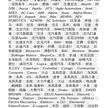
安凯客车
Arash
爱驰
ABT
艾康尼克
Abarth
阿
尔特
Aurus
Apollo
ATS
Agile Automotive
Ariel
APEX
AC Cars
AIM
Alpine
Aviar
Alpha Motor
AFEELA
Aspark
Aria
Atlis
AEHRA
AEV
ROBOTICS
AZNOM
AC Schnitzer
比亚迪
奔驰
宝
马
本田
别克
保时捷
北京
宾利
标致
宝骏
奔
腾
北京汽车
巴菲特汽车
BAW北汽制造
布加迪
博
速
北汽新能源
宝沃
北汽泰普
北汽昌河
北汽幻速
百度Apollo
北汽瑞翔
北汽雷驰
宾尼法利纳
北汽威
旺
比德文汽车
比克汽车
BAO
铂驰
宝腾
宝骐汽
车
比速汽车
保斐利
拜腾
北京清行
北汽道达
百
智新能源
Bizzarrini
博郡汽车
BAC
Bertone
Bowler
Bollinger Motors
BeyonCa
长安
长城
长安启源
长安欧尚
长安凯程
曹操汽车
长安跨越
创维汽车
橙仕
成功汽车
Cupra
超境汽车
车驰汽车
昶洧
长江EV
Caterham
Corbellati
Czinger
Continental
Conquest
Canoo
大众
东风奕派
东风风行
东风风
神
东风
DS
东风纳米
道奇
东风风光
东风小康
东风风度
东南
大力牛魔王
大运
东风御风
电动屋
戴姆勒
东风·瑞泰特
东风富康
东风氢舟
大发
道
朗格
电咖
大乘汽车
大迪
Drako
达契亚
DAVID
BROWN
DeLorean
DEUS Automobiles
Dianchè
Delage
Datsun
Donkervoort
De Tomaso
dÄHLer
Electra Meccanica
Elektron
e.GO
Elemental
EdisonFuture
E-Legend
丰田
福特
方程豹
法拉利