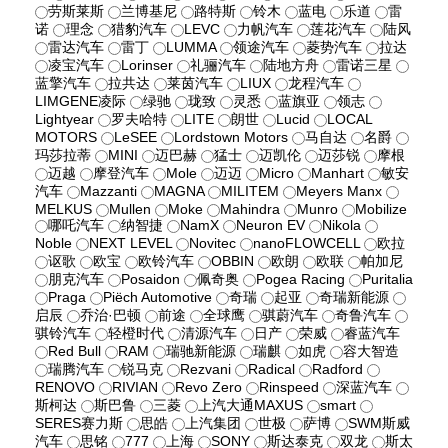
劳斯莱斯
兰博基尼
路特斯
铃木
蓝电
乐道
雷
诺
理念
猎豹汽车
LEVC
力帆汽车
莲花汽车
陆风
雷达汽车
雷丁
LUMMA
领途汽车
菱势汽车
拉达
凌宝汽车
Lorinser
礼骊汽车
陆地方舟
雷诺三星
蓝擎汽车
拉共达
莱茵汽车
LIUX
龙程汽车
LIMGENE凌际
绿驰
珑致
灵悉
蓝旗亚
领志
Lightyear
罗夫哈特
LITE
朗世
Lucid
LOCAL
MOTORS
LeSEE
Lordstown Motors
马自达
名爵
玛莎拉蒂
MINI
迈巴赫
猛士
迈凯伦
迈莎锐
摩根
迈越
摩登汽车
Mole
迈迈
Micro
Manhart
敏安
汽车
Mazzanti
MAGNA
MILITEM
Meyers Manx
MELKUS
Mullen
Moke
Mahindra
Munro
Mobilize
哪吒汽车
纳智捷
NamX
Neuron EV
Nikola
Noble
NEXT LEVEL
Novitec
nanoFLOWCELL
欧拉
讴歌
欧宝
欧铃汽车
OBBIN
欧朗
欧联
帕加尼
朋克汽车
Posaidon
佩奇奥
Pogea Racing
Puritalia
Praga
Piëch Automotive
奇瑞
起亚
奇瑞新能源
启辰
乔治·巴顿
前途
全球鹰
骐蔚汽车
奇鲁汽车
骐铃汽车
轻橙时代
清源汽车
日产
荣威
睿蓝汽车
Red Bull
RAM
瑞驰新能源
瑞麒
如虎
容大智造
瑞腾汽车
锐马克
Rezvani
Radical
Radford
RENOVO
RIVIAN
Revo Zero
Rinspeed
深蓝汽车
斯柯达
斯巴鲁
三菱
上汽大通MAXUS
smart
SERES赛力斯
思皓
上汽集团
世极
萨博
SWM斯威
汽车
思铭
777
上海
SONY
斯达泰克
双龙
斯太