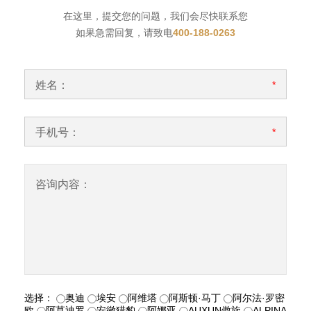
在这里，提交您的问题，我们会尽快联系您
如果急需回复，请致电
400-188-0263
姓名：
*
手机号：
*
咨询内容：
选择：
奥迪
埃安
阿维塔
阿斯顿·马丁
阿尔法·罗密
欧
阿莫迪罗
安徽猎豹
阿娜亚
AUXUN傲旋
ALPINA