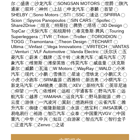
尔
盛唐
沙龙汽车
SONGSAN MOTORS
世爵
陕汽
通家
双环
神州
上喆
申龙汽车
赛麟
首望
SHELBY
Sono Motors
STI
SSC
速达
SPIRRA
Scion
Spyros Panopoulos
SIN CARS
Spofec
Share2Drive
坦克
特斯拉
腾势
塔塔
3D Design
TopCar
天际汽车
拓锐斯特
泰克鲁斯·腾风
Touring
Superleggera
TVR
Triton
Troller
TOROIDION
TOGG
Tramontana
Theon Design
TECHART
Ultima
Vinfast
Vega Innovations
VIRITECH
VANTAS
Venturi
VLF Automotive
Vanda Electric
沃尔沃
五
菱汽车
蔚来
魏牌
五十铃
未奥汽车
威马汽车
万
象汽车
维努斯
潍柴英致
伟昊汽车
威兹曼
沃克斯
豪尔
威麟
瓦滋
W Motors
WayRay
WALD
小米
汽车
现代
小鹏
雪佛兰
星途
雪铁龙
小鹏汇天
小虎
小跑车
SRM鑫源
西雅特
新吉奥
小猬汽车
新龙马汽车
AM晓奥
新凯
XEV
新特汽车
英菲尼迪
仰望
一汽
依维柯
远程
宇通客车
野马汽车
远
航汽车
越界
YAMAHA
运良汽车
野马新能源
烨
云度
游侠
一汽凌河
翼刻
悠跑科技
云雀汽车
雅
升汽车
御捷
银隆新能源
永源
悠宝利
IMSA英飒
易电易行
裕路
智己汽车
众泰
中国重汽VGV
中国
重汽
中华
中兴
知豆
自游家
智点汽车
智行盒子
正道汽车
Zenvo
之诺