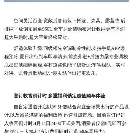
空间灵活百变:宽敞后备箱装下帐篷、炊具、露营垫,后
排纯平放倒拓展至960L,全车14处储物布局让收纳更有序;商
超大采购时,超大容量轻松应对。
舒适体验升级:同级领先空调制冷性能,支持手机APP远
程预冷,夏日出行到车即享清凉;前麦弗逊+后扭力梁专业调校
底盘过滤细碎颠簸,乡村道路也能平稳舒适;车辆组队、实时
对讲、语音点歌功能,让朋友结伴出行更欢乐。
盲订收官倒计时 多重福利锁定超值购车体验
自盲定通道开启以来,凭借贴合家庭全场景出行的产品设
计,以及诚意满满的福利政策,迅速引爆市场。目前盲订已进
入收官倒计时,4月14日24:00正式关闭,消费者仅需9元即可参
与,锁定三大福利(盲订费用随时可退,购车零压力):