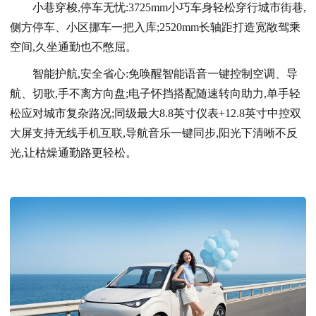
小巷穿梭,停车无忧:3725mm小巧车身轻松穿行城市街巷,
侧方停车、小区挪车一把入库;2520mm长轴距打造宽敞驾乘
空间,久坐通勤也不憋屈。
智能护航,安全省心:免唤醒智能语音一键控制空调、导
航、切歌,手不离方向盘;电子怀挡搭配随速转向助力,单手轻
松应对城市复杂路况;同级最大8.8英寸仪表+12.8英寸中控双
大屏支持无线手机互联,导航音乐一键同步,阳光下清晰不反
光,让枯燥通勤路更轻松。