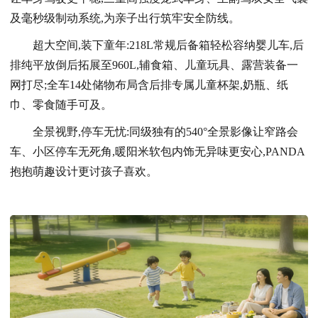
及毫秒级制动系统,为亲子出行筑牢安全防线。
超大空间,装下童年:218L常规后备箱轻松容纳婴儿车,后
排纯平放倒后拓展至960L,辅食箱、儿童玩具、露营装备一
网打尽;全车14处储物布局含后排专属儿童杯架,奶瓶、纸
巾、零食随手可及。
全景视野,停车无忧:同级独有的540°全景影像让窄路会
车、小区停车无死角,暖阳米软包内饰无异味更安心,PANDA
抱抱萌趣设计更讨孩子喜欢。