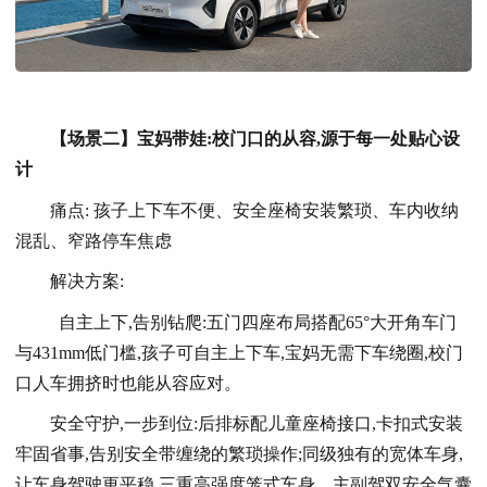
【场景二】宝妈带娃:校门口的从容,源于每一处贴心设
计
痛点: 孩子上下车不便、安全座椅安装繁琐、车内收纳
混乱、窄路停车焦虑
解决方案:
自主上下,告别钻爬:五门四座布局搭配65°大开角车门
与431mm低门槛,孩子可自主上下车,宝妈无需下车绕圈,校门
口人车拥挤时也能从容应对。
安全守护,一步到位:后排标配儿童座椅接口,卡扣式安装
牢固省事,告别安全带缠绕的繁琐操作;同级独有的宽体车身,
让车身驾驶更平稳,三重高强度笼式车身、主副驾双安全气囊