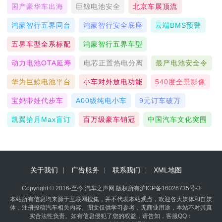
国产豪华车出海
巨鲸电池安全
北京车展顶流
鸿蒙智行五界同台
鸿蒙智行安全底座
云端BMS预警
五界车型全系标配
鸿蒙智行五界车型
动力电池OTA延寿
电芯正置热电分离
最严电池安全令
华为巨鲸电池平台
小车对外放电功能
540度全景影像
宝妈带娃代步车
A00级纯电小车
9元订车破万
凯翼拾月max盲订
百万级豪车销冠
中国汽车文化突围
关于我们
广告服务
联系我们
XML地图
Copyright © 2016-至今 汽车之声网 版权所有
沪ICP备16026735号-3
本站所有信息均来源于互联网搜集，并不代表本站观点，欢迎各大媒体和自媒
体，注册投稿汽车相关内容。图文仅供学习参考，无商业用途，本站不对其真
实合法性负责。如有信息侵犯了您的权益，请告知，客服QQ：