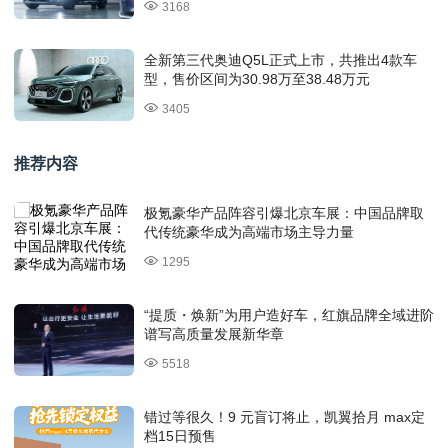
3168
全新第三代奥迪Q5L正式上市，共推出4款车
型，售价区间为30.98万至38.48万元
3405
推荐内容
极氪豪华产品阵容引爆北京车展：中国品牌取
代传统豪华成为高端市场主导力量
1295
“提质・焕新”为用户造好车，红旗品牌全域进阶
谱写高质量发展新华章
5518
错过等很久！9 元盲订将止，凯翼拾月 max定
档15日预售