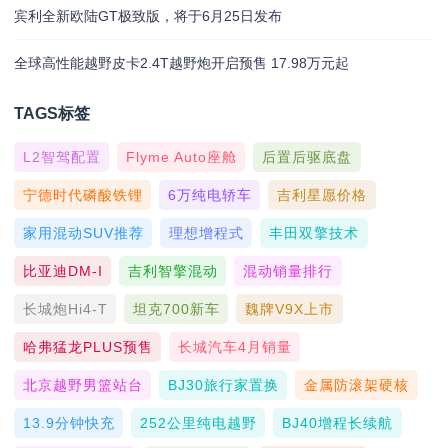
宾利全新欧陆GT极致版，将于6月25日发布
全球高性能越野皮卡2.4T越野炮开启预售 17.98万元起
TAGS标签
L2智驾配置
Flyme Auto座舱
后置后驱底盘
宁德时代磷酸铁锂
6万纯电轿车
吉利星愿价格
家用混动SUV推荐
理想增程式
丰田双擎技术
比亚迪DM-I
吉利智擎混动
混动销量排行
长城炮Hi4-T
坦克700新车
魏牌V9X上市
哈弗猛龙PLUS预售
长城汽车4月销量
北京越野男篮站台
BJ30旅行家置换
金属防滚架硬核
13.9分钟快充
252公里纯电越野
BJ40增程长续航