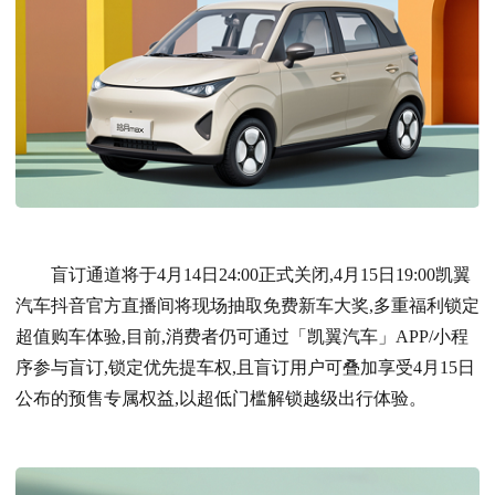
盲订通道将于4月14日24:00正式关闭,4月15日19:00凯翼
汽车抖音官方直播间将现场抽取免费新车大奖,多重福利锁定
超值购车体验,目前,消费者仍可通过「凯翼汽车」APP/小程
序参与盲订,锁定优先提车权,且盲订用户可叠加享受4月15日
公布的预售专属权益,以超低门槛解锁越级出行体验。