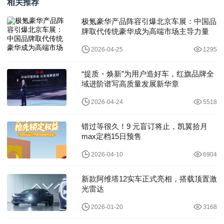
相关推荐
极氪豪华产品阵容引爆北京车展：中国品
牌取代传统豪华成为高端市场主导力量
2026-04-25
1295
“提质・焕新”为用户造好车，红旗品牌全
域进阶谱写高质量发展新华章
2026-04-24
5518
错过等很久！9 元盲订将止，凯翼拾月
max定档15日预售
2026-04-10
6904
新款阿维塔12实车正式亮相，搭载顶置激
光雷达
2026-01-20
3168