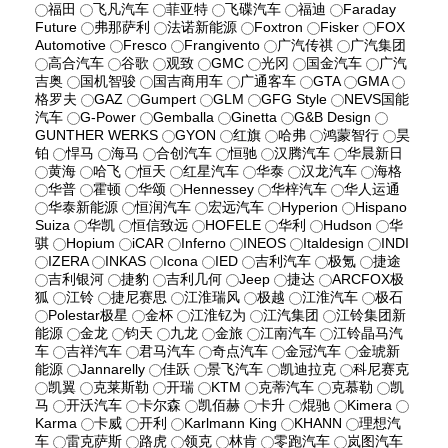
福田
飞凡汽车
菲亚特
飞碟汽车
福迪
Faraday
Future
弗那萨利
法诺新能源
Foxtron
Fisker
FOX
Automotive
Fresco
Frangivento
广汽传祺
广汽集团
高合汽车
谷歌
观致
GMC
光冈
国金汽车
广汽
吉奥
国机智骏
国吉商用车
广通客车
GTA
GMA
格罗夫
GAZ
Gumpert
GLM
GFG Style
NEVS国能
汽车
G-Power
Gemballa
Ginetta
G&B Design
GUNTHER WERKS
GYON
红旗
哈弗
鸿蒙智行
昊
铂
悍马
海马
合创汽车
恒驰
汉腾汽车
华晨新日
黄海
哈飞
恒天
红星汽车
华泰
汉龙汽车
海格
华普
霍顿
华颂
Hennessey
华梓汽车
华人运通
华泰新能源
恒润汽车
宏远汽车
Hyperion
Hispano
Suiza
华凯
恒信致远
HOFELE
华利
Hudson
华
骐
Hopium
iCAR
Inferno
INEOS
Italdesign
INDI
IZERA
INKAS
Icona
IED
吉利汽车
极氪
捷途
吉利银河
捷豹
吉利几何
Jeep
捷达
ARCFOX极
狐
江铃
捷尼赛思
江淮瑞风
极越
江淮汽车
极石
Polestar极星
金杯
江淮钇为
江汽集团
江铃集团新
能源
金龙
钧天
九龙
金旅
江南汽车
江铃晶马汽
车
吉祥汽车
君马汽车
奇点汽车
金冠汽车
金琥新
能源
Jannarelly
佳跃
景飞汽车
凯迪拉克
科尼赛克
凯翼
克莱斯勒
开瑞
KTM
克蒂汽车
克慕勒
凯
马
开沃汽车
卡尔森
凯佰赫
卡升
焜驰
Kimera
Karma
卡威
开利
Karlmann King
KHANN
理想汽
车
雷克萨斯
路虎
领克
林肯
零跑汽车
岚图汽车